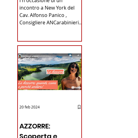
I n occasione di un
Carabinieri
incontro a New York del
Cav. Alfonso Panico ,
Fabrizio Parrulli
Consigliere ANCarabinieri
Sezione di New York, ex
Console del...
20 feb 2024
12 - IESTV.TV WEB TV
AZZORRE:
Scoperta e