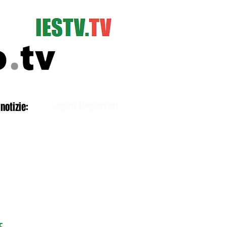
Accedi
notizie:
Login/ Registrati
E