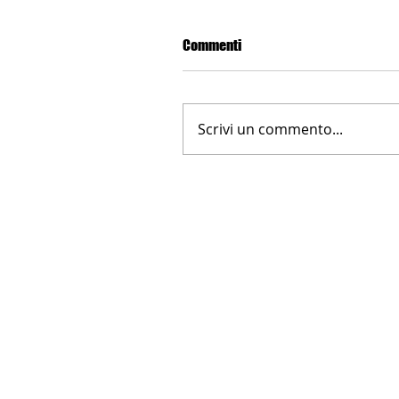
Commenti
Scrivi un commento...
LA NUOVA FARNESINA