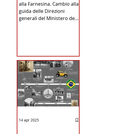
alla Farnesina. Cambio alla
INA
guida delle Direzioni
generali del Ministero degli
Affari Esteri e della
Cooperazione
Internazionale . Il Consiglio
dei Ministri di ieri ha infatti
deliberato le nomine
ICA
proposte dal ministro
Antonio Tajani . NUOVA
DIREZIONE GENERALE
DELLA FARNESINA
14 apr 2025
12 - IESTV.TV WEB TV