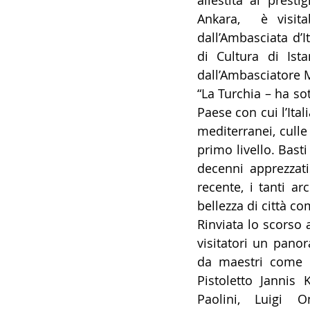
allestita al pres
Ankara,  è visitab
14 - IIC IST. ITALIANO CU
dall’Ambasciata d’It
di Cultura di Ist
dall’Ambasciatore 
17 - ASSOCIAZIONI
18
“La Turchia – ha so
Paese con cui l’Ita
20 - AMERICA
21 - 
mediterranei, culle 
primo livello. Basti 
decenni apprezzati
24 - ASIA
25 - OCEAN
recente, i tanti arc
bellezza di città co
Rinviata lo scorso 
30 - LAVORO
31 - IC
visitatori un panor
da maestri come C
Pistoletto Jannis 
Paolini, Luigi 