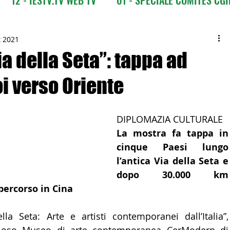
CI
03 - ITALIANI ALL'ESTERO
03 bis - Giro del M
t 2021
a della Seta”: tappa ad
i verso Oriente
 Europa
05 - ITALIANI ALL'ESTERO Africa
DIPLOMAZIA CULTURALE
Asia
07 - ITALIANI ALL'ESTERO Australia
La mostra fa tappa in 
cinque Paesi lungo 
l’antica Via della Seta e 
09 - ITALIANI ALL'ESTERO Nord Amer
dopo 30.000 km 
percorso in Cina
 Sud Amer
13 - ISTITUZIONI
la Seta: Arte e artisti contemporanei dall’Italia”, 