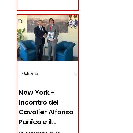
coraggioso che ha...
22 feb 2024
03 - ITALIANI ALL'ESTERO
New York -
Incontro del
Cavalier Alfonso
Panico e il
Generale dei