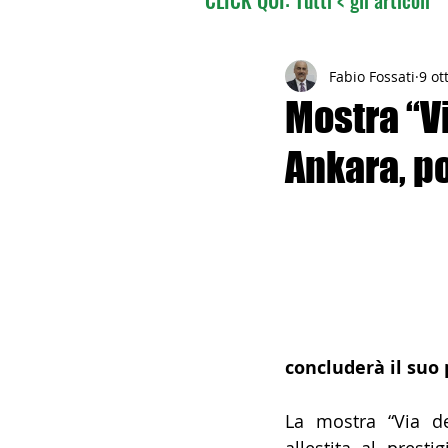
02 - TURISMO DELLE RADI
Fabio Fossati
9 ot
Mostra “Vi
Ankara, po
04 - ITALIANI ALL'ESTERO
06 - ITALIANI ALL'ESTERO 
08 - ITALIANI IN OCEANIA
concluderà il suo 
11 - ITALIANI ALL'ESTERO
La mostra “Via del