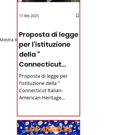
17 feb 2025
12 - IESTV.TV WEB TV
Proposta di legge
Mostra tutti
per l’istituzione
della “
Connecticut
Italian-American
Proposta di legge per
Heritage
l’istituzione della “
Connecticut Italian-
Commission”
American Heritage
nello stato del
Commission” nello stato
del Connecticut Di
Connecticut
Alfonso...