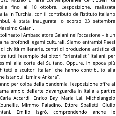
tigioso Museo di arte contemporanea CerModern di 
ile fino al 10 ottobre. L’esposizione, realizzata 
LTURA
15 - AMBASCIATE CONSOLATI
16 - FARNES
alia in Turchia, con il contributo dell’Istituto Italiano 
anbul, è stata inaugurata lo scorso 23 settembre 
Massimo Gaiani.
 - MAPPE ITALIANI ALL'ESTERO
19 - EUROPA
ttolineato l’Ambasciatore Gaiani nell’occasione – è un 
lia ha profondi legami culturali. Siamo entrambi Paesi 
AMERICA-CENTRO
22 - AMERICA DEL SUD
23 - AFR
di civiltà millenarie, centri di produzione artistica di 
tra tutti l’esempio dei pittori “orientalisti” italiani, per 
ssimi alla corte del Sultano. Oppure, in epoca più 
IA
26 - POLITICA
28 - PAPPAMONDO.TV
hitetti e scultori italiani che hanno contribuito alla 
me Istanbul, Izmir e Ankara”.
anno per colpa della pandemia, l’esposizione offre ai 
E ISTITUTO COMMERCIO ESTERO
32 - MADE IN ITALY
ama ampio dell’arte d’avanguardia in Italia a partire 
arla Accardi, Enrico Bay, Maria Lai, Michelangelo 
Kounellis, Mimmo Paladino, Ettore Spalletti, Giulio 
Ontani, Emilio Isgró, comprendendo anche le 