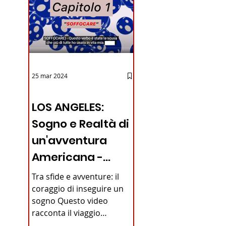
25 mar 2024
12 - IESTV.TV WEB TV
LOS ANGELES:
Sogno e Realtà di
iano in
un'avventura
Americana -
VIDEO
Tra sfide e avventure: il
coraggio di inseguire un
sogno Questo video
racconta il viaggio
straordinario di un giovane