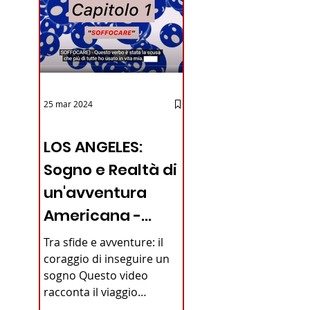
25 mar 2024
iano in
12 - IESTV.TV WEB TV
LOS ANGELES:
Sogno e Realtà di
un'avventura
Americana -
VIDEO
Tra sfide e avventure: il
coraggio di inseguire un
sogno Questo video
racconta il viaggio
straordinario di un giovane