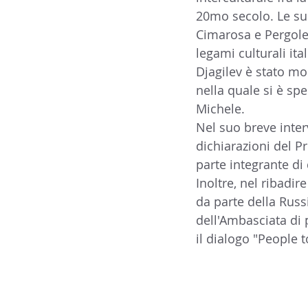
20mo secolo. Le sue
14 - IIC IST. ITALIANO CU
Cimarosa e Pergole
legami culturali ital
Djagilev è stato molt
17 - ASSOCIAZIONI
18
nella quale si è sp
Michele.
Nel suo breve inter
20 - AMERICA
21 - 
dichiarazioni del P
parte integrante di
Inoltre, nel ribadir
24 - ASIA
25 - OCEAN
da parte della Russ
dell'Ambasciata di 
il dialogo "People t
30 - LAVORO
31 - IC