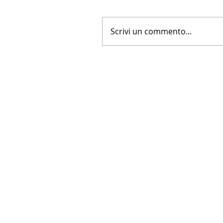
Scrivi un commento...
LA NUOVA FARNESINA