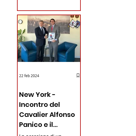
coraggioso che ha...
22 feb 2024
03 - ITALIANI ALL'ESTERO
New York -
Incontro del
Cavalier Alfonso
Panico e il
Generale dei