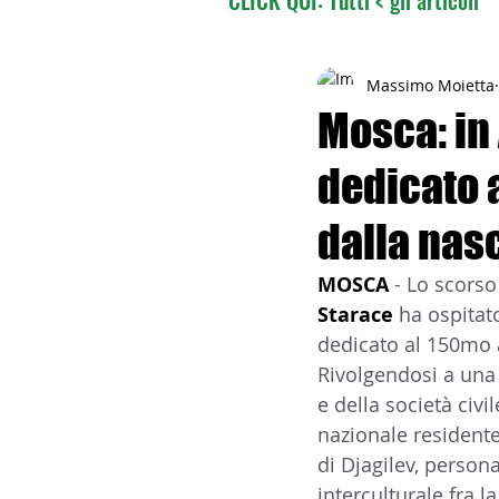
02 - TURISMO DELLE RADI
Massimo Moietta
Mosca: in
dedicato 
04 - ITALIANI ALL'ESTERO
dalla nas
06 - ITALIANI ALL'ESTERO 
MOSCA 
- Lo scorso
Starace 
ha ospitato
dedicato al 150mo a
08 - ITALIANI IN OCEANIA
Rivolgendosi a una
e della società civ
nazionale residente,
11 - ITALIANI ALL'ESTERO
di Djagilev, person
interculturale fra la