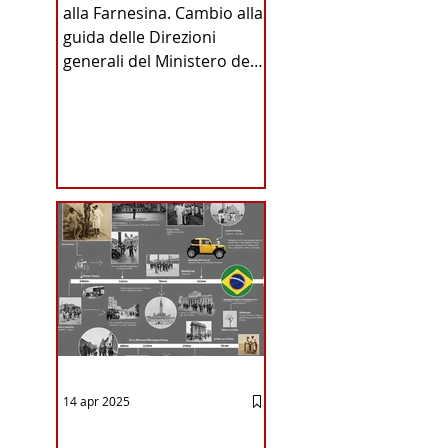
alla Farnesina. Cambio alla
INA
guida delle Direzioni
generali del Ministero degli
Affari Esteri e della
Cooperazione
Internazionale . Il Consiglio
dei Ministri di ieri ha infatti
deliberato le nomine
ICA
proposte dal ministro
Antonio Tajani . NUOVA
DIREZIONE GENERALE
DELLA FARNESINA
14 apr 2025
12 - IESTV.TV WEB TV