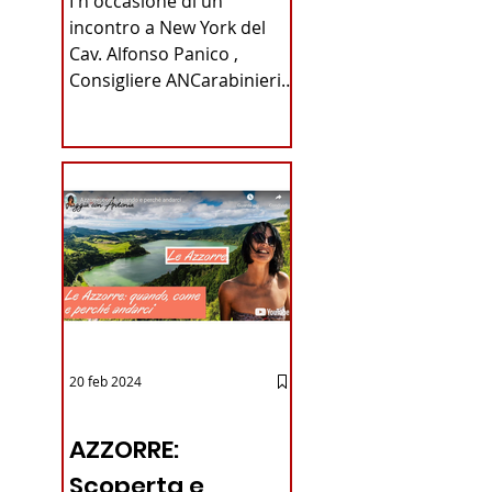
I n occasione di un
Carabinieri
incontro a New York del
Cav. Alfonso Panico ,
Fabrizio Parrulli
Consigliere ANCarabinieri
Sezione di New York, ex
Console del...
20 feb 2024
12 - IESTV.TV WEB TV
AZZORRE:
Scoperta e