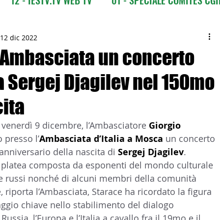
CI
03 - ITALIANI ALL'ESTERO
03 bis - Giro del M
12 dic 2022
 Ambasciata un concerto
a Sergej Djagilev nel 150mo
 Europa
05 - ITALIANI ALL'ESTERO Africa
cita
Asia
07 - ITALIANI ALL'ESTERO Australia
 venerdì 9 dicembre, l’Ambasciatore 
Giorgio 
 presso l’
Ambasciata d’Italia a Mosca
 un concerto 
nniversario della nascita di
 Sergej Djagilev
.
09 - ITALIANI ALL'ESTERO Nord Amer
 platea composta da esponenti del mondo culturale 
ile russi nonché di alcuni membri della comunità 
 riporta l’Ambasciata, Starace ha ricordato la figura 
 Sud Amer
13 - ISTITUZIONI
aggio chiave nello stabilimento del dialogo 
 Russia, l’Europa e l’Italia a cavallo fra il 19mo e il 