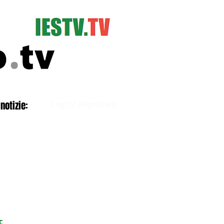
Accedi
notizie:
Login/ Registrati
E