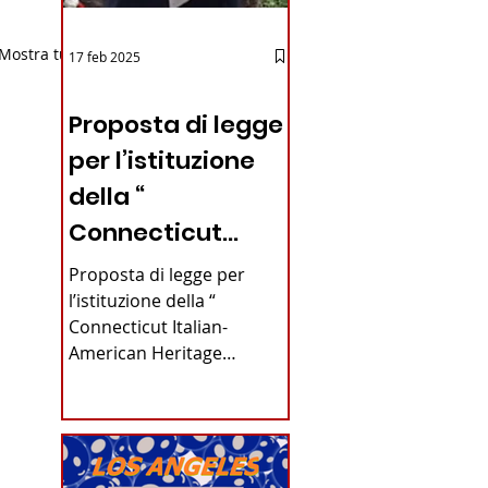
Mostra tutti
17 feb 2025
12 - IESTV.TV WEB TV
Proposta di legge
per l’istituzione
della “
Connecticut
Italian-American
Proposta di legge per
Heritage
l’istituzione della “
Connecticut Italian-
Commission”
American Heritage
nello stato del
Commission” nello stato
del Connecticut Di
Connecticut
Alfonso...