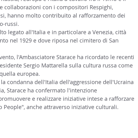
 collaborazioni con i compositori Respighi, 
LTURA
15 - AMBASCIATE CONSOLATI
16 - FARNES
si, hanno molto contribuito al rafforzamento dei 
o-russi.
o legato all'Italia e in particolare a Venezia, città 
 - MAPPE ITALIANI ALL'ESTERO
19 - EUROPA
ento nel 1929 e dove riposa nel cimitero di San 
vento, l'Ambasciatore Starace ha ricordato le recenti 
AMERICA-CENTRO
22 - AMERICA DEL SUD
23 - AFR
residente Sergio Mattarella sulla cultura russa come 
 quella europea.
e la condanna dell'Italia dell'aggressione dell'Ucraina 
IA
26 - POLITICA
28 - PAPPAMONDO.TV
ia, Starace ha confermato l'intenzione 
promuovere e realizzare iniziative intese a rafforzare 
o People", anche attraverso iniziative culturali. 
E ISTITUTO COMMERCIO ESTERO
32 - MADE IN ITALY