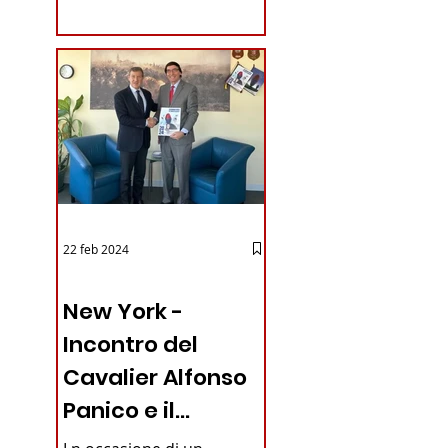
coraggioso che ha...
22 feb 2024
03 - ITALIANI ALL'ESTERO
New York -
Incontro del
Cavalier Alfonso
Panico e il
Generale dei