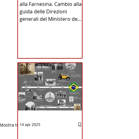
alla Farnesina. Cambio alla
INA
guida delle Direzioni
generali del Ministero degli
Affari Esteri e della
Cooperazione
Internazionale . Il Consiglio
dei Ministri di ieri ha infatti
deliberato le nomine
ICA
proposte dal ministro
Antonio Tajani . NUOVA
DIREZIONE GENERALE
DELLA FARNESINA
Mostra tutti
14 apr 2025
12 - IESTV.TV WEB TV