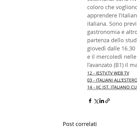
coloro che voglion
14 - IIC IST. ITALIANO CU
apprendere l’italia
italiana. Sono prev
gastronomia e altro 
17 - ASSOCIAZIONI
18
partenza dello stude
giovedì dalle 16.30 a
e il mercoledì nelle
20 - AMERICA
21 - 
l’avanzato (B1) il ma
12 - IESTV.TV WEB TV
03 - ITALIANI ALL'ESTER
24 - ASIA
25 - OCEAN
14 - IIC IST. ITALIANO 
30 - LAVORO
31 - IC
Post correlati