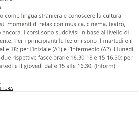
o 
LTURA
15 - AMBASCIATE CONSOLATI
16 - FARNES
no come lingua straniera e conoscere la cultura 
isti momenti di relax con musica, cinema, teatro, 
ancora. I corsi sono suddivisi in base al livello di 
 - MAPPE ITALIANI ALL'ESTERO
19 - EUROPA
nte. Per i principianti le lezioni sono il martedì e il 
lle 18; per l’iniziale (A1) e l’intermedio (A2) il lunedì 
 due rispettive fasce orarie 16.30-18 e 15-16.30; per 
AMERICA-CENTRO
22 - AMERICA DEL SUD
23 - AFR
rtedì e il giovedì dalle 15 alle 16.30. (Inform)
O
IA
26 - POLITICA
28 - PAPPAMONDO.TV
CULTURA
E ISTITUTO COMMERCIO ESTERO
32 - MADE IN ITALY