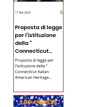
17 feb 2025
iano in
12 - IESTV.TV WEB TV
Proposta di legge
per l’istituzione
della “
Connecticut
Italian-American
Proposta di legge per
Heritage
l’istituzione della “
Connecticut Italian-
Commission”
American Heritage
nello stato del
Commission” nello stato
del Connecticut Di
Connecticut
Alfonso...