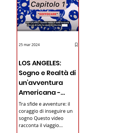
25 mar 2024
12 - IESTV.TV WEB TV
LOS ANGELES:
Sogno e Realtà di
un'avventura
Americana -
VIDEO
Tra sfide e avventure: il
coraggio di inseguire un
sogno Questo video
racconta il viaggio
straordinario di un giovane