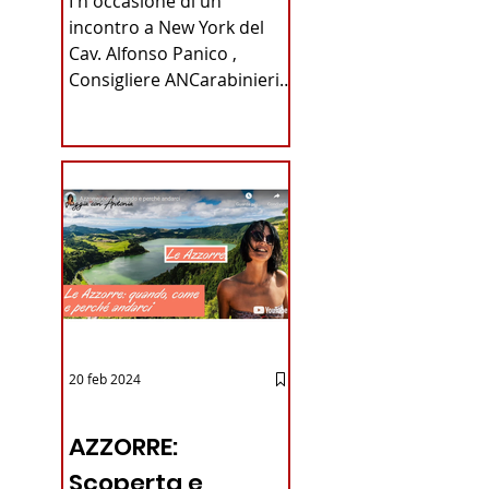
I n occasione di un
Carabinieri
incontro a New York del
Cav. Alfonso Panico ,
Fabrizio Parrulli
Consigliere ANCarabinieri
Sezione di New York, ex
Console del...
20 feb 2024
12 - IESTV.TV WEB TV
AZZORRE:
Scoperta e