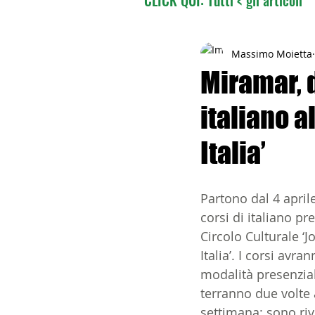
02 - TURISMO DELLE RADI
Massimo Moietta
Miramar, da
italiano a
04 - ITALIANI ALL'ESTERO
Italia’
06 - ITALIANI ALL'ESTERO 
Partono dal 4 aprile
corsi di italiano pre
08 - ITALIANI IN OCEANIA
Circolo Culturale ‘J
Italia’. I corsi avran
modalità presenzial
11 - ITALIANI ALL'ESTERO
terranno due volte 
settimana: sono rivo