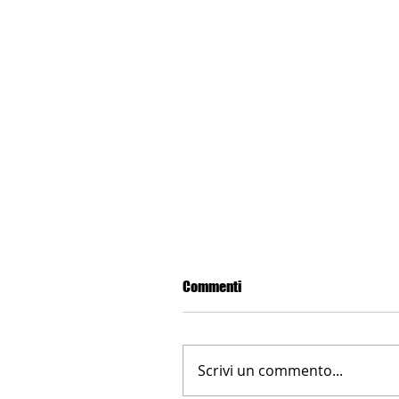
Commenti
Scrivi un commento...
LA NUOVA FARNESINA