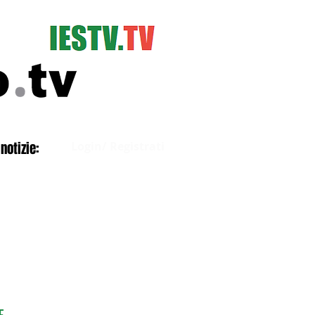
Accedi
notizie:
Login/ Registrati
E