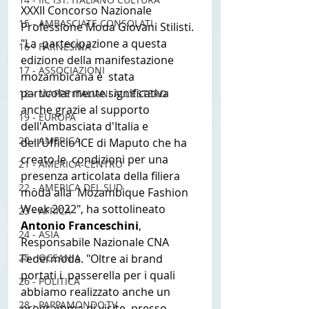
XXXII Concorso Nazionale 
15 - AMBASCIATE CONSOLATI
Professione Moda Giovani Stilisti.
"La  partecipazione a questa 
16 - FARNESINA
edizione della manifestazione 
17 - ASSOCIAZIONI
mozambicana è  stata 
particolarmente significativa 
18 - MAPPE ITALIANI ALL'ESTERO
anche grazie al supporto  
19 - EUROPA
dell'Ambasciata d'Italia e 
20 - AMERICA
dell’Ufficio ICE di Maputo che ha 
creato le  condizioni per una 
21 - AMERICA-CENTRO
presenza articolata della filiera 
22 - AMERICA DEL SUD
moda alla  Mozambique Fashion 
Week 2022", ha sottolineato 
23 - AFRICA
Antonio Franceschini
,  
24 - ASIA
Responsabile Nazionale CNA 
25 - OCEANIA
Federmoda. "Oltre ai brand 
portati i  passerella per i quali 
26 - POLITICA
abbiamo realizzato anche un 
28 - PAPPAMONDO.TV
programma di visite  presso 