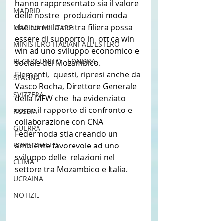
hanno rappresentato sia il valore 
MADRID
delle nostre  produzioni moda 
che come la nostra filiera possa 
MARINA MILITARE
essere di supporto in  ottica win 
MINISTERO ITALIANI ALL'ESTERO
win ad uno sviluppo economico e 
REGNO UNITO - LONDRA
sociale del Mozambico. 
Elementi,  questi, ripresi anche da 
SPAGNA
Vasco Rocha, Direttore Generale 
SVIZZERA
della MFW che  ha evidenziato 
come il rapporto di confronto e 
RUSSIA
collaborazione con CNA  
GUERRA
Federmoda stia creando un 
PORTOGALLO
ambiente favorevole ad uno 
sviluppo delle  relazioni nel 
CLIMA
settore tra Mozambico e Italia. 
UCRAINA
NOTIZIE