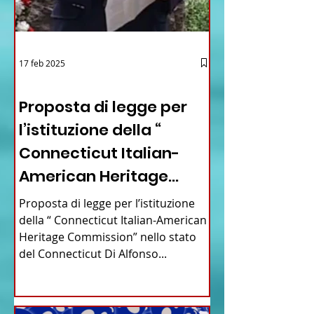
17 feb 2025
12 - IESTV.TV WEB TV
Proposta di legge per
l’istituzione della “
Connecticut Italian-
American Heritage
Commission” nello stato
Proposta di legge per l’istituzione
del Connecticut
della “ Connecticut Italian-American
Heritage Commission” nello stato
del Connecticut Di Alfonso...