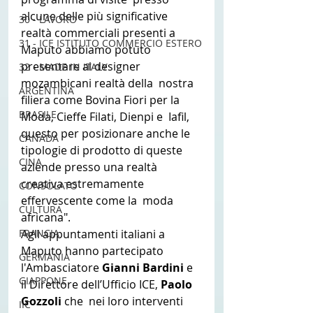
alcune delle più significative 
30 - LAVORO
realtà commerciali presenti a  
31 - ICE ISTITUTO COMMERCIO ESTERO
Maputo abbiamo potuto 
presentare ai designer 
32 - MADE IN ITALY
mozambicani realtà della  nostra 
ARGENTINA
filiera come Bovina Fiori per la 
BRASILE
Moda, Cieffe Filati, Dienpi e  Iafil, 
questo per posizionare anche le 
CANADA
tipologie di prodotto di queste  
CINA
aziende presso una realtà 
creativa estremamente 
CONSOLATO
effervescente come la  moda 
CULTURA
africana".
FRANCIA
Agli appuntamenti italiani a 
Maputo hanno partecipato 
GERMANIA
l'Ambasciatore 
Gianni Bardini 
e 
GIAPPONE
il Direttore dell’Ufficio ICE, 
Paolo 
Gozzoli 
che  nei loro interventi 
IIC