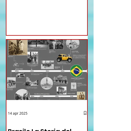
Ministri di ieri ha infatti deliberato le
nomine proposte dal ministro
Antonio Tajani . NUOVA DIREZIONE
GENERALE DELLA FARNESINA
14 apr 2025
12 - IESTV.TV WEB TV