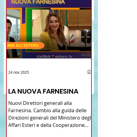
Commenti
Brasile La Storia del
Proposta di legge pe
24 nov 2025
Scrivi un commento...
Talian e dell'Italiano in
l’istituzione della “
12 - IESTV.TV WEB TV
Brasile
Connecticut Italian-
LA NUOVA FARNESINA
American Heritage
Commission” nello 
Nuovi Direttori generali alla
del Connecticut
Farnesina. Cambio alla guida delle
Direzioni generali del Ministero degli
Affari Esteri e della Cooperazione
Internazionale . Il Consiglio dei