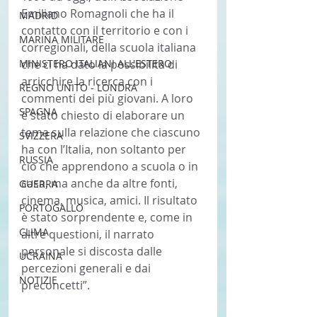
Emiliano Romagnoli che ha il 
MADRID
contatto con il territorio e con i 
MARINA MILITARE
corregionali, della scuola italiana 
MINISTERO ITALIANI ALL'ESTERO
che ci ha dato la possibilità di 
arricchire la ricerca con i 
REGNO UNITO - LONDRA
commenti dei più giovani. A loro 
SPAGNA
è stato chiesto di elaborare un 
tema sulla relazione che ciascuno 
SVIZZERA
ha con l’Italia, non soltanto per 
RUSSIA
ciò che apprendono a scuola o in 
casa, ma anche da altre fonti, 
GUERRA
cinema, musica, amici. Il risultato 
PORTOGALLO
è stato sorprendente e, come in 
CLIMA
altre questioni, il narrato 
personale si discosta dalle 
UCRAINA
percezioni generali e dai 
NOTIZIE
preconcetti”. 