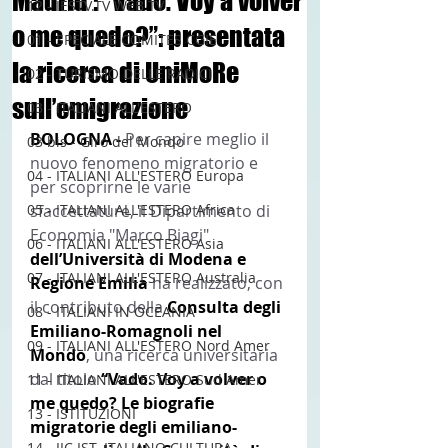
Madrid : “Vado. Voy a volver
12 - IESTV.TV WEB TV
o me quedo?”: presentata
01 - SPECIALE COMITES CGIE
la ricerca di UniMoRe
02 - TURISMO DELLE RADICI
sull’emigrazione
03 - ITALIANI ALL'ESTERO
BOLOGNA -
 Per capire meglio il 
03 bis - Giro del Mondo
nuovo fenomeno migratorio e 
04 - ITALIANI ALL'ESTERO Europa
per scoprirne le varie 
05 - ITALIANI ALL'ESTERO Africa
sfaccettature, il Dipartimento di 
Economia "Marco Biagi" 
06 - ITALIANI ALL'ESTERO Asia
dell’Università di Modena e 
07 - ITALIANI ALL'ESTERO Australia
Regione Emilia 
ha realizzato, con 
il contributo della 
Consulta degli 
08 - ITALIANI IN OCEANIA
Emiliano-Romagnoli nel 
09 - ITALIANI ALL'ESTERO Nord Amer
Mondo
, una ricerca universitaria 
dal titolo 
“Vado. Voy a volver o 
11 - ITALIANI ALL'ESTERO Sud Amer
me quedo? Le biografie 
13 - ISTITUZIONI
migratorie degli emiliano-
14 - IIC IST. ITALIANO CULTURA