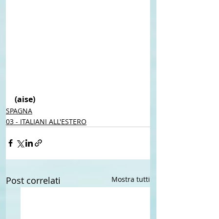
(aise) 
SPAGNA
03 - ITALIANI ALL'ESTERO
Post correlati
Mostra tutti