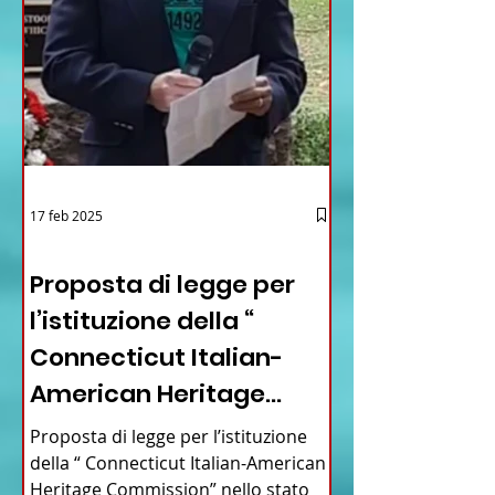
17 feb 2025
12 - IESTV.TV WEB TV
Proposta di legge per
l’istituzione della “
Connecticut Italian-
American Heritage
Commission” nello stato
Proposta di legge per l’istituzione
del Connecticut
della “ Connecticut Italian-American
Heritage Commission” nello stato