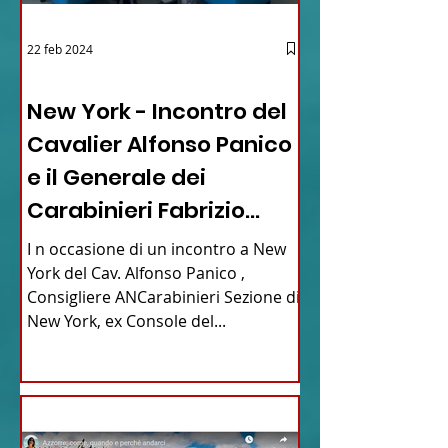
22 feb 2024
03 - ITALIANI ALL'ESTERO
New York - Incontro del
Cavalier Alfonso Panico
e il Generale dei
Carabinieri Fabrizio
Parrulli
I n occasione di un incontro a New
York del Cav. Alfonso Panico ,
Consigliere ANCarabinieri Sezione di
New York, ex Console del...