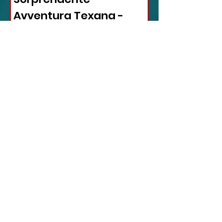
Avventura Texana -
VIDEO
In questo video affascinante,
l'autore condivide il suo viaggio
inaspettato verso il cuore del Texas,
dimostrando come la vita possa...