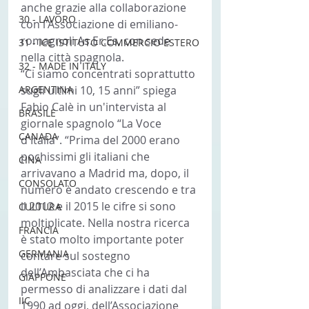
anche grazie alla collaborazione 
30 - LAVORO
con l'Associazione di emiliano-
romagnoli As.Er.Es, con sede 
31 - ICE ISTITUTO COMMERCIO ESTERO
nella città spagnola.
32 - MADE IN ITALY
“Ci siamo concentrati soprattutto 
ARGENTINA
sugli ultimi 10, 15 anni” spiega 
Fabio Calè in un'intervista al 
BRASILE
giornale spagnolo “La Voce 
CANADA
d'Italia”. “Prima del 2000 erano 
pochissimi gli italiani che 
CINA
arrivavano a Madrid ma, dopo, il 
CONSOLATO
numero è andato crescendo e tra 
il 2012 e il 2015 le cifre si sono 
CULTURA
moltiplicate. Nella nostra ricerca 
FRANCIA
è stato molto importante poter 
GERMANIA
contare sul sostegno 
dell’Ambasciata che ci ha 
GIAPPONE
permesso di analizzare i dati dal 
IIC
1990 ad oggi, dell’Associazione 