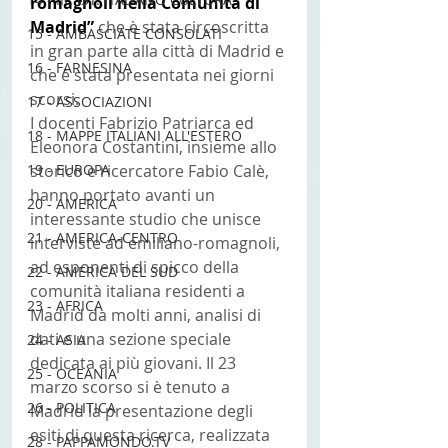
romagnoli nella Comunità di 
Madrid” 
che è stata circoscritta 
15 - AMBASCIATE CONSOLATI
in gran parte alla città di Madrid e 
16 - FARNESINA
che è stata presentata nei giorni 
scorsi.
17 - ASSOCIAZIONI
I docenti Fabrizio Patriarca ed 
18 - MAPPE ITALIANI ALL'ESTERO
Eleonora Costantini, insieme allo 
19 - EUROPA
storico e ricercatore Fabio Calè, 
hanno portato avanti un 
20 - AMERICA
interessante studio che unisce 
21 - AMERICA-CENTRO
interviste ad emiliano-romagnoli, 
ad esponenti di spicco della 
22 - AMERICA DEL SUD
comunità italiana residenti a 
23 - AFRICA
Madrid da molti anni, analisi di 
dati e una sezione speciale 
24 - ASIA
dedicata ai più giovani. Il 23 
25 - OCEANIA
marzo scorso si è tenuto a 
26 - POLITICA
Madrid la presentazione degli 
esiti di questa ricerca, realizzata 
28 - PAPPAMONDO.TV