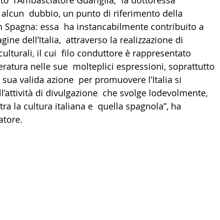
o  l’Ambasciatore Guariglia, “la dottoressa 
alcun  dubbio, un punto di riferimento della 
LTURA
15 - AMBASCIATE CONSOLATI
16 - FARNES
n Spagna: essa  ha instancabilmente contribuito a 
e dell’Italia,  attraverso la realizzazione di 
culturali, il cui  filo conduttore è rappresentato 
 - MAPPE ITALIANI ALL'ESTERO
19 - EUROPA
tteratura nelle sue  molteplici espressioni, soprattutto 
ua valida azione  per promuovere l’Italia si 
AMERICA-CENTRO
22 - AMERICA DEL SUD
23 - AFR
l’attività di divulgazione  che svolge lodevolmente, 
ra la cultura italiana e  quella spagnola”, ha 
tore. 
IA
26 - POLITICA
28 - PAPPAMONDO.TV
E ISTITUTO COMMERCIO ESTERO
32 - MADE IN ITALY