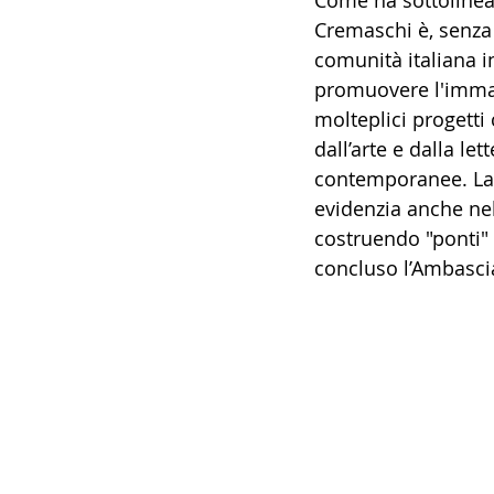
Come ha sottolineat
Cremaschi è, senza 
14 - IIC IST. ITALIANO CU
comunità italiana i
promuovere l'immagin
molteplici progetti 
17 - ASSOCIAZIONI
18
dall’arte e dalla le
contemporanee. La s
20 - AMERICA
21 - 
evidenzia anche nel
costruendo "ponti" t
concluso l’Ambascia
24 - ASIA
25 - OCEAN
30 - LAVORO
31 - IC