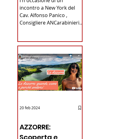
I n occasione di un
Carabinieri
incontro a New York del
Cav. Alfonso Panico ,
Fabrizio Parrulli
Consigliere ANCarabinieri
Sezione di New York, ex
Console del...
20 feb 2024
12 - IESTV.TV WEB TV
AZZORRE:
Scoperta e