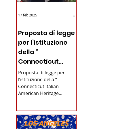
17 feb 2025
12 - IESTV.TV WEB TV
Proposta di legge
per l’istituzione
della “
Connecticut
Italian-American
Proposta di legge per
Heritage
l’istituzione della “
Connecticut Italian-
Commission”
American Heritage
nello stato del
Commission” nello stato
del Connecticut Di
Connecticut
Alfonso...