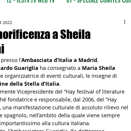
CI
03 - ITALIANI ALL'ESTERO
03 bis - Giro del M
tt 2022
norificenza a Sheila
i
 Europa
05 - ITALIANI ALL'ESTERO Africa
 presso l’
Ambasciata d’Italia a Madrid
, 
cardo Guariglia 
ha consegnato a 
Maria Sheila 
Asia
07 - ITALIANI ALL'ESTERO Australia
nte organizzatrice di eventi culturali, le insegne di 
ne della Stella d’Italia
.
mente Vicepresidente del “Hay festival of literature 
09 - ITALIANI ALL'ESTERO Nord Amer
ché fondatrice e responsabile, dal 2006, del “Hay 
a, una manifestazione culturale di assoluto rilievo nel 
e spagnolo, nell’ambito della quale viene sempre 
 Sud Amer
13 - ISTITUZIONI
importantissimo alla cultura italiana. 