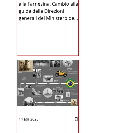
alla Farnesina. Cambio alla
INA
guida delle Direzioni
generali del Ministero degli
Affari Esteri e della
Cooperazione
Internazionale . Il Consiglio
dei Ministri di ieri ha infatti
deliberato le nomine
ICA
proposte dal ministro
Antonio Tajani . NUOVA
DIREZIONE GENERALE
DELLA FARNESINA
14 apr 2025
12 - IESTV.TV WEB TV