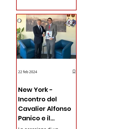
coraggioso che ha...
22 feb 2024
03 - ITALIANI ALL'ESTERO
New York -
Incontro del
Cavalier Alfonso
Panico e il
Generale dei