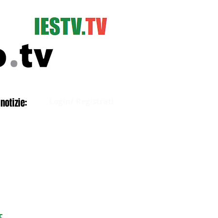
Accedi
notizie:
Login/ Registrati
E