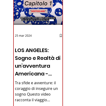
iano in
25 mar 2024
12 - IESTV.TV WEB TV
LOS ANGELES:
Sogno e Realtà di
un'avventura
Americana -
VIDEO
Tra sfide e avventure: il
coraggio di inseguire un
sogno Questo video
racconta il viaggio
straordinario di un giovane