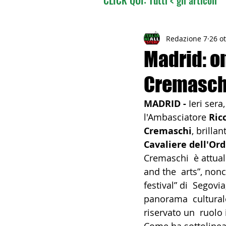
02 - TURISMO DELLE RADI
Redazione 7
26 o
Madrid: o
Cremasch
04 - ITALIANI ALL'ESTERO
MADRID - 
Ieri sera,
l'Ambasciatore 
Ric
06 - ITALIANI ALL'ESTERO 
Cremaschi
, brilla
Cavaliere dell'Ordi
Cremaschi  è attual
08 - ITALIANI IN OCEANIA
and the  arts”, non
festival” di  Segovi
panorama  cultural
11 - ITALIANI ALL'ESTERO
riservato un  ruolo 