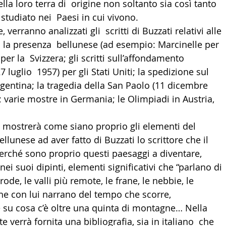
lla loro terra di  origine non soltanto sia così tanto 
studiato nei  Paesi in cui vivono. 
verranno analizzati gli  scritti di Buzzati relativi alle 
 la presenza  bellunese (ad esempio: Marcinelle per 
per la  Svizzera; gli scritti sull’affondamento 
 luglio  1957) per gli Stati Uniti; la spedizione sul 
Argentina; la tragedia della San Paolo (11 dicembre 
e; varie mostre in Germania; le Olimpiadi in Austria, 
si mostrerà come siano proprio gli elementi del 
llunese ad aver fatto di Buzzati lo scrittore che il 
rché sono proprio questi paesaggi a diventare, 
nei suoi dipinti, elementi significativi che “parlano di 
 crode, le valli più remote, le frane, le nebbie, le  
che con lui narrano del tempo che scorre,  
 su cosa c’è oltre una quinta di montagne… Nella  
e verrà fornita una bibliografia, sia in italiano  che 