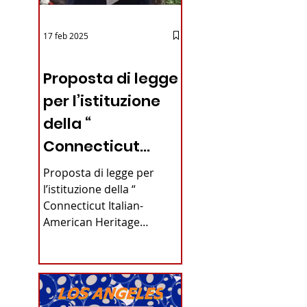
17 feb 2025
12 - IESTV.TV WEB TV
Proposta di legge
per l’istituzione
della “
Connecticut
Italian-American
Proposta di legge per
Heritage
l’istituzione della “
Connecticut Italian-
Commission”
American Heritage
nello stato del
Commission” nello stato
del Connecticut Di
Connecticut
Alfonso...