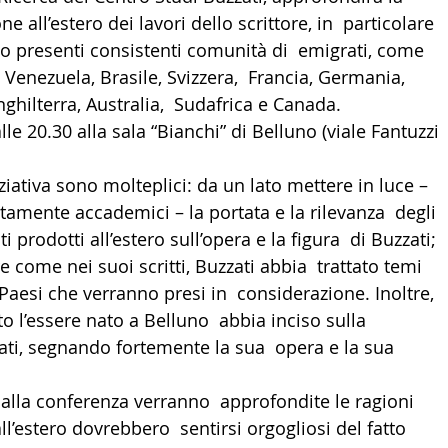
e all’estero dei lavori dello scrittore, in  particolare 
LTURA
15 - AMBASCIATE CONSOLATI
16 - FARNES
no presenti consistenti comunità di  emigrati, come 
 Venezuela, Brasile, Svizzera,  Francia, Germania, 
Inghilterra, Australia,  Sudafrica e Canada. 
 - MAPPE ITALIANI ALL'ESTERO
19 - EUROPA
e 20.30 alla sala “Bianchi” di Belluno (viale Fantuzzi 
niziativa sono molteplici: da un lato mettere in luce –  
AMERICA-CENTRO
22 - AMERICA DEL SUD
23 - AFR
ttamente accademici – la portata e la rilevanza  degli 
i prodotti all’estero sull’opera e la figura  di Buzzati; 
re come nei suoi scritti, Buzzati abbia  trattato temi 
IA
26 - POLITICA
28 - PAPPAMONDO.TV
Paesi che verranno presi in  considerazione. Inoltre, 
o l’essere nato a Belluno  abbia inciso sulla 
ti, segnando fortemente la sua  opera e la sua 
E ISTITUTO COMMERCIO ESTERO
32 - MADE IN ITALY
alla conferenza verranno  approfondite le ragioni 
all’estero dovrebbero  sentirsi orgogliosi del fatto 