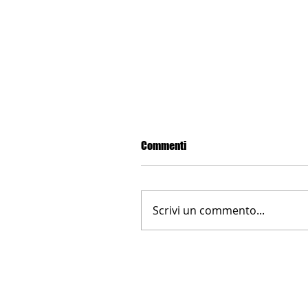
Commenti
Scrivi un commento...
LA NUOVA FARNESINA