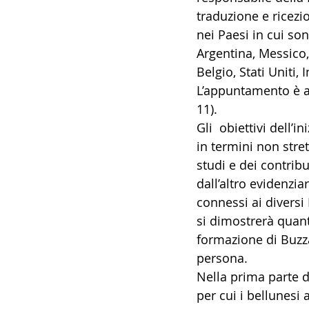
traduzione e ricezion
14 - IIC IST. ITALIANO CU
nei Paesi in cui so
Argentina, Messico,
Belgio, Stati Uniti, 
17 - ASSOCIAZIONI
18
L’appuntamento è all
11).
Gli  obiettivi dell’i
20 - AMERICA
21 - 
in termini non stre
studi e dei contribut
dall’altro evidenzia
24 - ASIA
25 - OCEAN
connessi ai diversi 
si dimostrerà quant
formazione di Buzza
30 - LAVORO
31 - IC
persona.
Nella prima parte d
per cui i bellunesi 