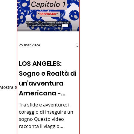
25 mar 2024
12 - IESTV.TV WEB TV
LOS ANGELES:
Sogno e Realtà di
un'avventura
Mostra tutti
Americana -
VIDEO
Tra sfide e avventure: il
coraggio di inseguire un
sogno Questo video
racconta il viaggio
straordinario di un giovane