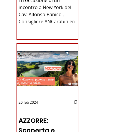
I n occasione di un
Carabinieri
incontro a New York del
Cav. Alfonso Panico ,
Fabrizio Parrulli
Consigliere ANCarabinieri
Sezione di New York, ex
Console del...
20 feb 2024
12 - IESTV.TV WEB TV
AZZORRE:
Scoperta e