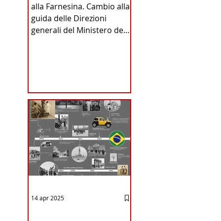
alla Farnesina. Cambio alla
INA
guida delle Direzioni
generali del Ministero degli
Affari Esteri e della
Cooperazione
Internazionale . Il Consiglio
dei Ministri di ieri ha infatti
deliberato le nomine
ICA
proposte dal ministro
Antonio Tajani . NUOVA
DIREZIONE GENERALE
DELLA FARNESINA
14 apr 2025
12 - IESTV.TV WEB TV