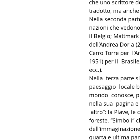
che uno scrittore de
tradotto, ma anche 
Nella seconda parte, 
nazioni che vedono
il Belgio; Mattmark 
dell’Andrea Doria (27
Cerro Torre per  l’
1951) per il  Brasil
ecc.). 
Nella  terza parte 
paesaggio  locale be
mondo  conosce, pe
nella sua  pagina e 
 altro”: la Piave, le
foreste. “Simboli” 
dell’immaginazione
quarta e ultima part