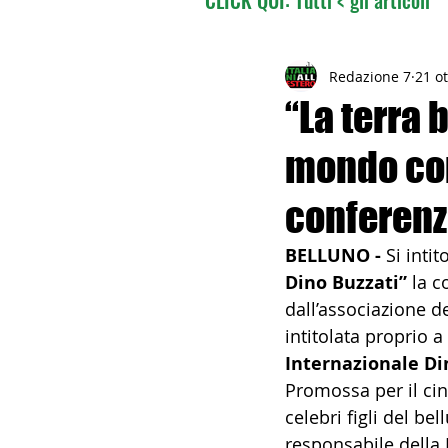
02 - TURISMO DELLE RADI
Redazione 7
21 o
“La terra 
mondo con
04 - ITALIANI ALL'ESTERO
conferenz
06 - ITALIANI ALL'ESTERO 
BELLUNO - 
Si intit
Dino Buzzati” 
la c
dall’associazione de
08 - ITALIANI IN OCEANIA
intitolata proprio a
Internazionale Di
Promossa per il ci
11 - ITALIANI ALL'ESTERO
celebri figli del be
responsabile della 