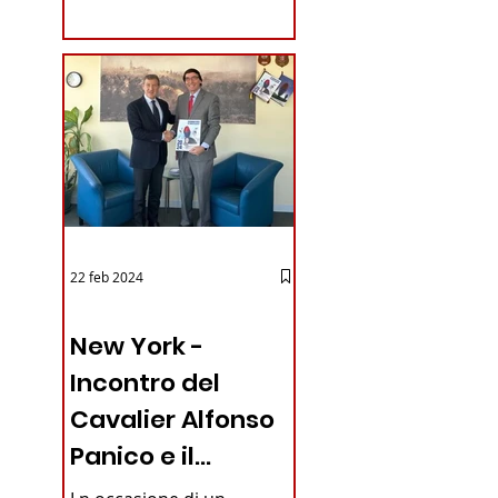
coraggioso che ha...
22 feb 2024
03 - ITALIANI ALL'ESTERO
New York -
Incontro del
Cavalier Alfonso
Panico e il
iano in
Generale dei