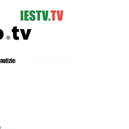
Accedi
notizie:
Login/ Registrati
E