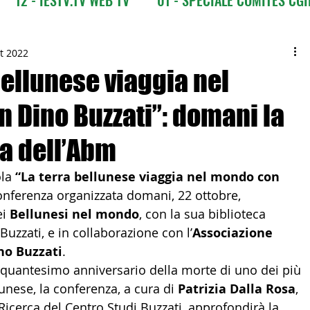
CI
03 - ITALIANI ALL'ESTERO
03 bis - Giro del M
tt 2022
bellunese viaggia nel
 Dino Buzzati”: domani la
 Europa
05 - ITALIANI ALL'ESTERO Africa
a dell’Abm
Asia
07 - ITALIANI ALL'ESTERO Australia
ola 
“La terra bellunese viaggia nel mondo con 
onferenza organizzata domani, 22 ottobre, 
i 
Bellunesi nel mondo
, con la sua biblioteca 
09 - ITALIANI ALL'ESTERO Nord Amer
 Buzzati, e in collaborazione con l’
Associazione 
no Buzzati
.
nquantesimo anniversario della morte di uno dei più 
 Sud Amer
13 - ISTITUZIONI
llunese, la conferenza, a cura di 
Patrizia Dalla Rosa
,  
Ricerca del Centro Studi Buzzati, approfondirà la  