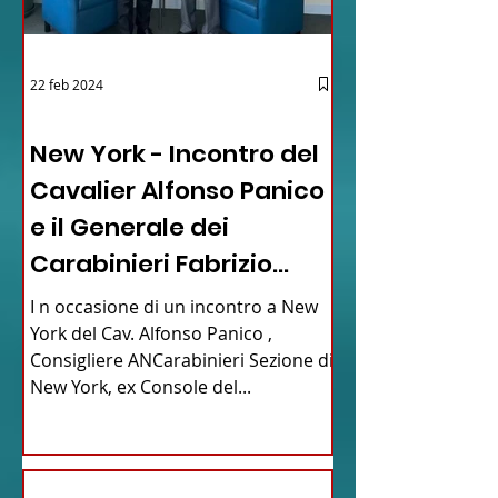
22 feb 2024
03 - ITALIANI ALL'ESTERO
New York - Incontro del
Cavalier Alfonso Panico
e il Generale dei
Carabinieri Fabrizio
Parrulli
I n occasione di un incontro a New
York del Cav. Alfonso Panico ,
Consigliere ANCarabinieri Sezione di
New York, ex Console del...