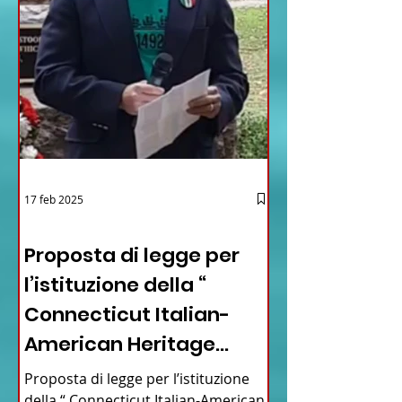
17 feb 2025
12 - IESTV.TV WEB TV
Proposta di legge per
l’istituzione della “
Connecticut Italian-
American Heritage
Commission” nello stato
Proposta di legge per l’istituzione
della “ Connecticut Italian-American