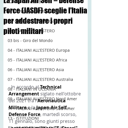
La Japan Air Self – Defense
12 - IESTV.TV WEB TV
Force (JASDF) sceglie l’Italia
01 - SPECIALE COMITES CGIE
per addestrare i propri
02 - TURISMO DELLE RADICI
piloti militari
03 - ITALIANI ALL'ESTERO
03 bis - Giro del Mondo
04 - ITALIANI ALL'ESTERO Europa
05 - ITALIANI ALL'ESTERO Africa
06 - ITALIANI ALL'ESTERO Asia
07 - ITALIANI ALL'ESTERO Australia
- In accordo al
 Technical 
08 - ITALIANI IN OCEANIA
Arrangement
 siglato nell'ottobre 
09 - ITALIANI ALL'ESTERO Nord Amer
del 2021 tra l'
Aeronautica 
Militare
 e la 
Japan Air Self – 
11 - ITALIANI ALL'ESTERO Sud Amer
Defense Force
, martedì scorso, 
13 - ISTITUZIONI
11 gennaio, sono giunti presso 
l'
aeroporto militare "F. Cesari" 
14 - IIC IST. ITALIANO CULTURA