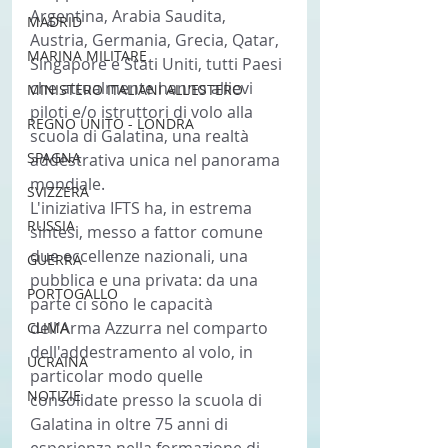
Argentina, Arabia Saudita, 
MADRID
Austria, Germania, Grecia, Qatar, 
MARINA MILITARE
Singapore e Stati Uniti, tutti Paesi 
che attualmente hanno allievi 
MINISTERO ITALIANI ALL'ESTERO
piloti e/o istruttori di volo alla 
REGNO UNITO - LONDRA
scuola di Galatina, una realtà 
SPAGNA
addestrativa unica nel panorama 
mondiale.
SVIZZERA
L'iniziativa IFTS ha, in estrema 
RUSSIA
sintesi, messo a fattor comune 
due eccellenze nazionali, una 
GUERRA
pubblica e una privata: da una 
PORTOGALLO
parte ci sono le capacità 
dell'Arma Azzurra nel comparto 
CLIMA
dell'addestramento al volo, in 
UCRAINA
particolar modo quelle 
NOTIZIE
consolidate presso la scuola di 
Galatina in oltre 75 anni di 
esperienza nella formazione di 