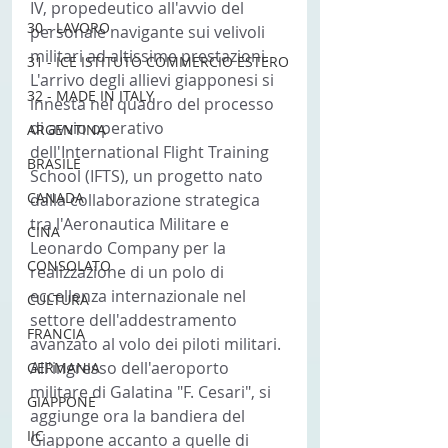
IV, propedeutico all'avvio del 
30 - LAVORO
personale navigante sui velivoli 
militari ad altissime prestazioni.
31 - ICE ISTITUTO COMMERCIO ESTERO
L'arrivo degli allievi giapponesi si 
32 - MADE IN ITALY
innesta nel quadro del processo 
di avvio operativo 
ARGENTINA
dell'International Flight Training 
BRASILE
School (IFTS), un progetto nato 
CANADA
dalla collaborazione strategica 
tra l'Aeronautica Militare e 
CINA
Leonardo Company per la 
CONSOLATO
realizzazione di un polo di 
eccellenza internazionale nel 
CULTURA
settore dell'addestramento 
FRANCIA
avanzato al volo dei piloti militari.
All'ingresso dell'aeroporto 
GERMANIA
militare di Galatina "F. Cesari", si 
GIAPPONE
aggiunge ora la bandiera del 
IIC
Giappone accanto a quelle di 