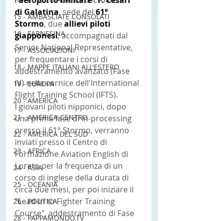
di Galatina
, sede del
 61° 
15 - AMBASCIATE CONSOLATI
Stormo
, due
 allievi piloti 
16 - FARNESINA
giapponesi
, accompagnati dal 
Senior National Representative, 
17 - ASSOCIAZIONI
per frequentare i corsi di 
18 - MAPPE ITALIANI ALL'ESTERO
addestramento avanzato (Fase 
IV) nella cornice dell'International 
19 - EUROPA
Flight Training School (IFTS).
20 - AMERICA
I giovani piloti nipponici, dopo 
21 - AMERICA-CENTRO
una prima fase di in-processing 
presso il 61° Stormo, verranno 
22 - AMERICA DEL SUD
inviati presso il Centro di 
23 - AFRICA
Formazione Aviation English di 
Loreto per la frequenza di un 
24 - ASIA
corso di inglese della durata di 
25 - OCEANIA
circa due mesi, per poi iniziare il 
"Lead-In to Fighter Training 
26 - POLITICA
Course", addestramento di Fase 
28 - PAPPAMONDO.TV