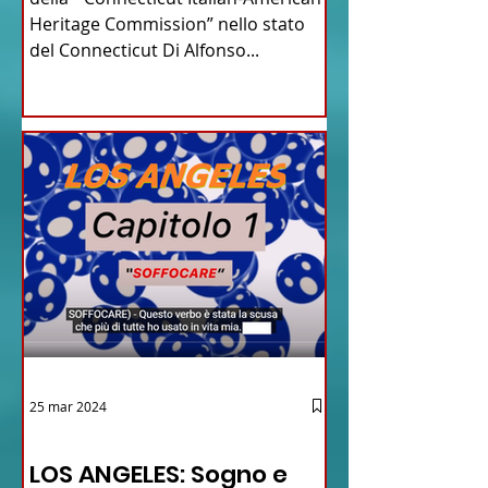
del Connecticut
Heritage Commission” nello stato
del Connecticut Di Alfonso...
25 mar 2024
12 - IESTV.TV WEB TV
LOS ANGELES: Sogno e