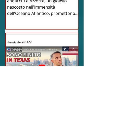
andarci. Le Azzorre, un gioiello
nascosto nell'immensità
dell'Oceano Atlantico, promettono
un'avventura...
18 feb 2024
12 - IESTV.TV WEB TV
Da Sogni a Realtà: La