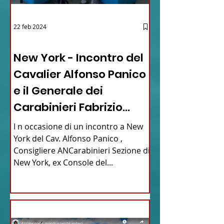
22 feb 2024
03 - ITALIANI ALL'ESTERO
New York - Incontro del
Cavalier Alfonso Panico
e il Generale dei
Carabinieri Fabrizio
Parrulli
I n occasione di un incontro a New
York del Cav. Alfonso Panico ,
Consigliere ANCarabinieri Sezione di
New York, ex Console del...