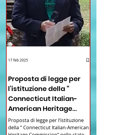
17 feb 2025
12 - IESTV.TV WEB TV
Proposta di legge per
l’istituzione della “
Connecticut Italian-
American Heritage
Commission” nello stato
Proposta di legge per l’istituzione
del Connecticut
della “ Connecticut Italian-American
Heritage Commission” nello stato