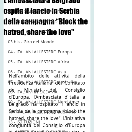
L’Ambasciata a Belgrado
12 - IESTV.TV WEB TV
ospita il lancio in Serbia
01 - SPECIALE COMITES CGIE
della campagna “Block the
02 - TURISMO DELLE RADICI
hatred, share the love"
03 - ITALIANI ALL'ESTERO
03 bis - Giro del Mondo
04 - ITALIANI ALL'ESTERO Europa
05 - ITALIANI ALL'ESTERO Africa
06 - ITALIANI ALL'ESTERO Asia
Nell’ambito delle attività della 
07 - ITALIANI ALL'ESTERO Australia
Presidenza italiana del Comitato 
dei Ministri del Consiglio 
08 - ITALIANI IN OCEANIA
d’Europa, l’Ambasciata d’Italia a 
09 - ITALIANI ALL'ESTERO Nord Amer
Belgrado ha ospitato il lancio in 
Serbia della campagna “block the 
11 - ITALIANI ALL'ESTERO Sud Amer
hatred, share the love”. L’iniziativa 
13 - ISTITUZIONI
congiunta del Consiglio d’Europa 
14 - IIC IST. ITALIANO CULTURA