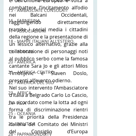
e dell’Unione Europea è volta a 
combattere l’incitamento all’odio 
15 - AMBASCIATE CONSOLATI
nei Balcani Occidentali, 
16 - FARNESINA
raggiungendo direttamente 
tramite i social media i cittadini 
17 - ASSOCIAZIONI
della regione e la presentazione di 
18 - MAPPE ITALIANI ALL'ESTERO
un lessico alternativo, grazie alla 
collaborazione di personaggi noti 
19 - EUROPA
al pubblico serbo come la famosa 
20 - AMERICA
cantante Sara Jo e gli attori Milos 
21 - AMERICA-CENTRO
Timotijevic e Slaven Doslo, 
presenti all’evento odierno.
22 - AMERICA DEL SUD
Nel suo intervento l’Ambasciatore 
23 - AFRICA
d’Italia a Belgrado Carlo Lo Cascio, 
ha ricordato come la lotta ad ogni 
24 - ASIA
forma di discriminazione rientri 
25 - OCEANIA
tra le priorità della Presidenza 
italiana del Comitato dei Ministri 
26 - POLITICA
del Consiglio d’Europa 
28 - PAPPAMONDO.TV