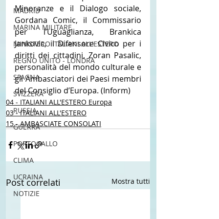
Minoranze e il Dialogo sociale, 
MADRID
Gordana Comic, il Commissario 
MARINA MILITARE
per l’Uguaglianza, Brankica 
Jankovic, il Difensore Civico per i 
MINISTERO ITALIANI ALL'ESTERO
diritti dei cittadini, Zoran Pasalic, 
REGNO UNITO - LONDRA
personalità del mondo culturale e 
SPAGNA
gli Ambasciatori dei Paesi membri 
del Consiglio d’Europa. (Inform)
SVIZZERA
04 - ITALIANI ALL'ESTERO Europa
RUSSIA
03 - ITALIANI ALL'ESTERO
15 - AMBASCIATE CONSOLATI
GUERRA
PORTOGALLO
CLIMA
UCRAINA
Post correlati
Mostra tutti
NOTIZIE