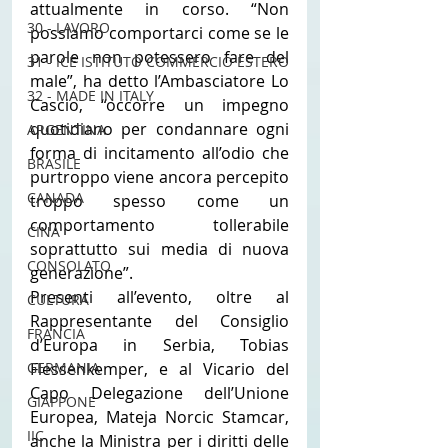
attualmente in corso. “Non 
30 - LAVORO
possiamo comportarci come se le 
parole non potessero fare del 
31 - ICE ISTITUTO COMMERCIO ESTERO
male”, ha detto l’Ambasciatore Lo 
32 - MADE IN ITALY
Cascio, “occorre un impegno 
quotidiano per condannare ogni 
ARGENTINA
forma di incitamento all’odio che 
BRASILE
purtroppo viene ancora percepito 
CANADA
troppo spesso come un 
comportamento tollerabile 
CINA
soprattutto sui media di nuova 
CONSOLATO
generazione”.
Presenti all’evento, oltre al 
CULTURA
Rappresentante del Consiglio 
FRANCIA
d’Europa in Serbia, Tobias 
Flessenkemper, e al Vicario del 
GERMANIA
Capo Delegazione dell’Unione 
GIAPPONE
Europea, Mateja Norcic Stamcar, 
IIC
anche la Ministra per i diritti delle 