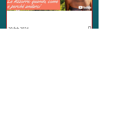
20 feb 2024
12 - IESTV.TV WEB TV
AZZORRE: Scoperta e
Avventura
nell'Arcipelago Segreto
- VIDEO
Azzorre: come, quando e perché
andarci. Le Azzorre, un gioiello
nascosto nell'immensità
dell'Oceano Atlantico, promettono
un'avventura...