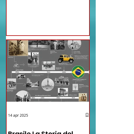
Ministri di ieri ha infatti deliberato le
nomine proposte dal ministro
Antonio Tajani . NUOVA DIREZIONE
GENERALE DELLA FARNESINA
14 apr 2025
12 - IESTV.TV WEB TV
Brasile La Storia del