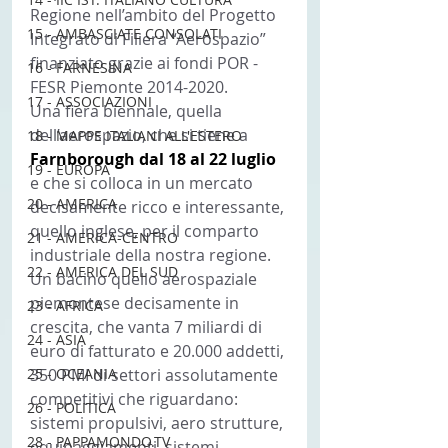
Regione nell’ambito del Progetto 
15 - AMBASCIATE CONSOLATI
Integrato di Filiera “Aerospazio” 
finanziato grazie ai fondi POR -
16 - FARNESINA
FESR Piemonte 2014-2020.
17 - ASSOCIAZIONI
Una fiera biennale, quella 
dell’aerospazio, che si tiene a 
18 - MAPPE ITALIANI ALL'ESTERO
Farnborough dal 18 al 22 luglio 
19 - EUROPA
e che si colloca in un mercato 
20 - AMERICA
decisamente ricco e interessante, 
quello inglese, per il comparto 
21 - AMERICA-CENTRO
industriale della nostra regione. 
22 - AMERICA DEL SUD
Un bacino quello aerospaziale 
piemontese decisamente in 
23 - AFRICA
crescita, che vanta 7 miliardi di 
24 - ASIA
euro di fatturato e 20.000 addetti, 
25 - OCEANIA
350 PMI di settori assolutamente 
competitivi che riguardano: 
26 - POLITICA
sistemi propulsivi, aero strutture, 
28 - PAPPAMONDO.TV
equipaggiamenti, sistemi 