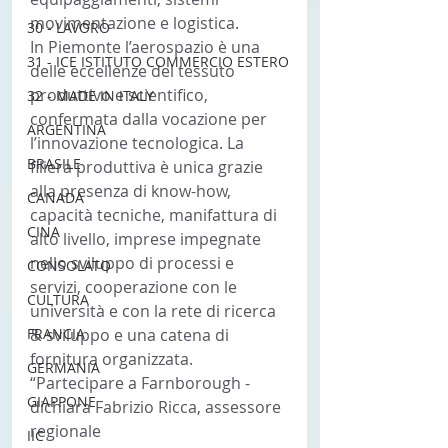
movimentazione e logistica.
30 - LAVORO
In Piemonte l’aerospazio è una 
31 - ICE ISTITUTO COMMERCIO ESTERO
delle eccellenze del tessuto 
produttivo e scientifico, 
32 - MADE IN ITALY
confermata dalla vocazione per 
ARGENTINA
l’innovazione tecnologica. La 
BRASILE
filiera produttiva è unica grazie 
alla presenza di know-how, 
CANADA
capacità tecniche, manifattura di 
CINA
alto livello, imprese impegnate 
nello sviluppo di processi e 
CONSOLATO
servizi, cooperazione con le 
CULTURA
università e con la rete di ricerca 
FRANCIA
& sviluppo e una catena di 
fornitura organizzata.
GERMANIA
“Partecipare a Farnborough - 
GIAPPONE
dichiara Fabrizio Ricca, assessore 
regionale 
IIC