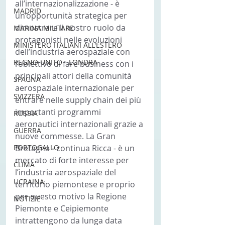
all’internazionalizzazione - è 
MADRID
un’opportunità strategica per 
dimostrare il nostro ruolo da 
MARINA MILITARE
protagonisti nelle evoluzioni 
MINISTERO ITALIANI ALL'ESTERO
dell’industria aerospaziale con 
REGNO UNITO - LONDRA
l’obiettivo di fare business con i 
principali attori della comunità 
SPAGNA
aerospaziale internazionale per 
SVIZZERA
entrare nelle supply chain dei più 
importanti programmi 
RUSSIA
aeronautici internazionali grazie a 
GUERRA
nuove commesse. La Gran 
PORTOGALLO
Bretagna - continua Ricca - è un 
mercato di forte interesse per 
CLIMA
l’industria aerospaziale del 
UCRAINA
territorio piemontese e proprio 
per questo motivo la Regione 
NOTIZIE
Piemonte e Ceipiemonte 
intrattengono da lunga data 