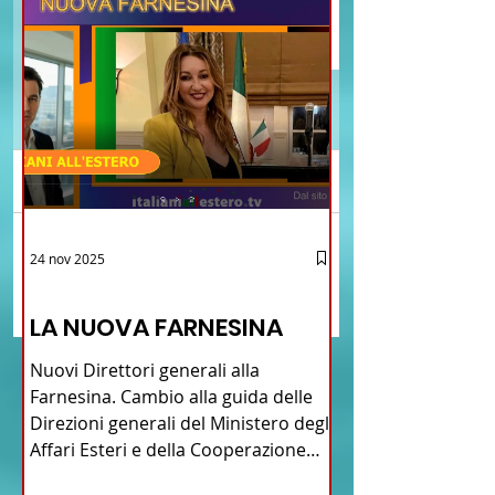
Commenti
Brasile La Storia del
Proposta di legge pe
24 nov 2025
Scrivi un commento...
Talian e dell'Italiano in
l’istituzione della “
12 - IESTV.TV WEB TV
Brasile
Connecticut Italian-
LA NUOVA FARNESINA
American Heritage
Commission” nello 
Nuovi Direttori generali alla
del Connecticut
Farnesina. Cambio alla guida delle
Direzioni generali del Ministero degli
Affari Esteri e della Cooperazione
Internazionale . Il Consiglio dei