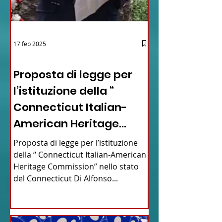
17 feb 2025
12 - IESTV.TV WEB TV
Proposta di legge per
l’istituzione della “
Connecticut Italian-
American Heritage
Commission” nello stato
Proposta di legge per l’istituzione
del Connecticut
della “ Connecticut Italian-American
Heritage Commission” nello stato
del Connecticut Di Alfonso...