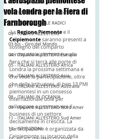
L’aerospazio piemontese
12 - IESTV.TV WEB TV
vola Londra per la Fiera di
01 - SPECIALE COMITES CGIE
Farnborough
02 - TURISMO DELLE RADICI
 La 
Regione Piemonte 
e il 
03 - ITALIANI ALL'ESTERO
Ceipiemonte 
saranno presenti a 
03 bis - Giro del Mondo
sostegno del comparto 
aerospaziale piemontese alla 
04 - ITALIANI ALL'ESTERO Europa
fiera che si terrà alle porte di 
05 - ITALIANI ALL'ESTERO Africa
Londra la prossima settimana e 
06 - ITALIANI ALL'ESTERO Asia
che vede la partecipazione, oltre 
che delle Istituzioni, di ben 13 PMI 
07 - ITALIANI ALL'ESTERO Australia
piemontesi in un consesso 
08 - ITALIANI IN OCEANIA
internazionale utile per 
sviluppare e promuovere il 
09 - ITALIANI ALL'ESTERO Nord Amer
business di un settore 
11 - ITALIANI ALL'ESTERO Sud Amer
decisamente in crescita. La 
13 - ISTITUZIONI
partecipazione è organizzata da 
Ceipiemonte su incarico della 
14 - IIC IST. ITALIANO CULTURA