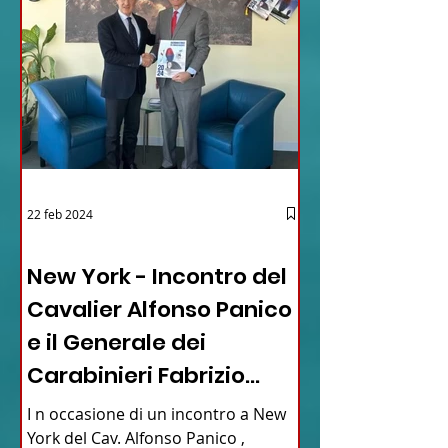
22 feb 2024
03 - ITALIANI ALL'ESTERO
New York - Incontro del
Cavalier Alfonso Panico
e il Generale dei
Carabinieri Fabrizio
Parrulli
I n occasione di un incontro a New
York del Cav. Alfonso Panico ,