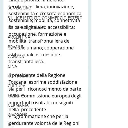
territorio e clima; innovazione,  
30 - LAVORO
sostenibilità e crescita economica 
31 - ICE ISTITUTO COMMERCIO ESTERO
sostenibile; mobilità, connettività  
fisica e digitale ed accessibilità; 
32 - MADE IN ITALY
occupazione, formazione e 
ARGENTINA
mobilità  transfrontaliera del 
BRASILE
capitale umano; cooperazione 
istituzionale e  coesione 
CANADA
transfrontaliera.
CINA
Il presidente della Regione 
CONSOLATO
Toscana  esprime soddisfazione 
CULTURA
sia per il riconoscimento da parte 
FRANCIA
della  Commissione europea degli 
importanti risultati conseguiti 
GERMANIA
nella  precedente 
GIAPPONE
Programmazione che per la 
perdurante volontà delle Regioni  
IIC