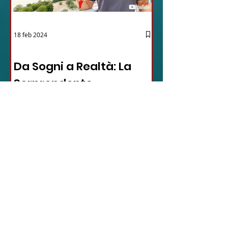
18 feb 2024
12 - IESTV.TV WEB TV
Da Sogni a Realtà: La
Sorprendente
Avventura Texana -
VIDEO
In questo video affascinante,
l'autore condivide il suo viaggio
inaspettato verso il cuore del Texas,
dimostrando come la vita possa...