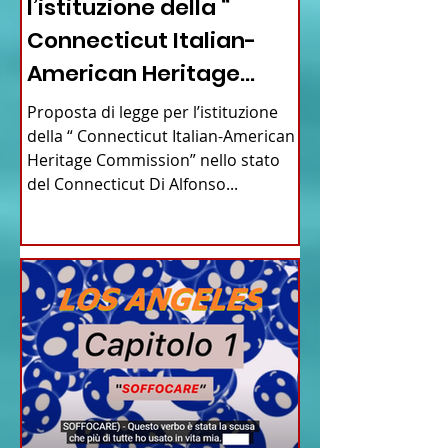
l’istituzione della “
Connecticut Italian-
American Heritage
Commission” nello stato
Proposta di legge per l’istituzione
del Connecticut
della “ Connecticut Italian-American
Heritage Commission” nello stato
del Connecticut Di Alfonso...