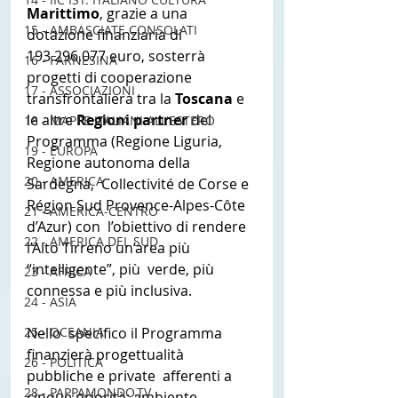
Marittimo
, grazie a una 
15 - AMBASCIATE CONSOLATI
dotazione finanziaria di 
193.296.077 euro, sosterrà 
16 - FARNESINA
progetti di cooperazione 
17 - ASSOCIAZIONI
transfrontaliera tra la 
Toscana 
e 
le altre 
Regioni partner 
del  
18 - MAPPE ITALIANI ALL'ESTERO
Programma (Regione Liguria, 
19 - EUROPA
Regione autonoma della 
20 - AMERICA
Sardegna,  Collectivité de Corse e 
Région Sud Provence-Alpes-Côte 
21 - AMERICA-CENTRO
d’Azur) con  l’obiettivo di rendere 
22 - AMERICA DEL SUD
l’Alto Tirreno un’area più 
“intelligente”, più  verde, più 
23 - AFRICA
connessa e più inclusiva.
24 - ASIA
25 - OCEANIA
Nello  specifico il Programma 
finanzierà progettualità 
26 - POLITICA
pubbliche e private  afferenti a 
28 - PAPPAMONDO.TV
cinque priorità: ambiente, 