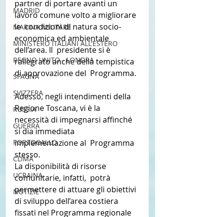
partner di portare avanti un 
MADRID
lavoro comune volto a migliorare 
le  condizioni di natura socio-
MARINA MILITARE
economica ed ambientale 
MINISTERO ITALIANI ALL'ESTERO
dell’area. Il  presidente si è 
REGNO UNITO - LONDRA
rallegrato anche della tempistica 
di approvazione del  Programma.
SPAGNA
SVIZZERA
Adesso, negli intendimenti della 
Regione Toscana, vi è la  
RUSSIA
necessità di impegnarsi affinché 
GUERRA
si dia immediata 
PORTOGALLO
implementazione al  Programma 
stesso.
CLIMA
La disponibilità di risorse 
UCRAINA
comunitarie, infatti,  potrà 
permettere di attuare gli obiettivi 
NOTIZIE
di sviluppo dell’area costiera  
fissati nel Programma regionale 