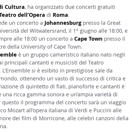
di Cultura
, ha organizzato due concerti gratuiti 
LTURA
15 - AMBASCIATE CONSOLATI
16 - FARNES
Teatro dell’Opera 
di 
Roma
.
ede un concerto a
 Johannesburg
 presso la Great 
niversità del Witwatersrand, il 1° giugno alle 18:00, e 
 - MAPPE ITALIANI ALL'ESTERO
19 - EUROPA
mpre alle 18:00 un concerto a 
Cape Town
 presso il 
re della University of Cape Town.
semble
 è un gruppo cameristico italiano nato negli 
AMERICA-CENTRO
22 - AMERICA DEL SUD
23 - AFR
i principali cantanti e musicisti del Teatro 
 L’Ensemble si è esibito in prestigiose sale da 
l mondo, ottenendo un vasto di successo di critica e 
IA
26 - POLITICA
28 - PAPPAMONDO.TV
azione di quintetto di fiati, pianoforte e cantanti è 
re una ricca gamma sonora e un’ampia varietà di 
r questo il programma del concerto sarà un viaggio 
E ISTITUTO COMMERCIO ESTERO
32 - MADE IN ITALY
co Mozart all’opera italiana di Verdi e Puccini alle 
re dei film di Morricone, alle celebri canzoni della 
ana.