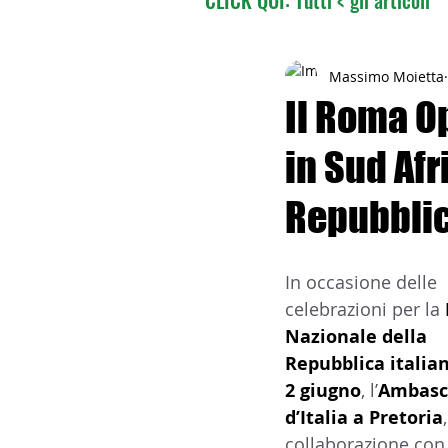
02 - TURISMO DELLE RADI
Massimo Moietta
Il Roma O
in Sud Afr
04 - ITALIANI ALL'ESTERO
Repubbli
06 - ITALIANI ALL'ESTERO 
In occasione delle 
celebrazioni per la 
08 - ITALIANI IN OCEANIA
Nazionale della 
Repubblica italian
2 giugno
, l’
Ambasc
11 - ITALIANI ALL'ESTERO
d’Italia a Pretoria
collaborazione con