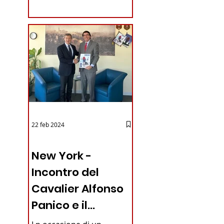
coraggioso che ha...
22 feb 2024
03 - ITALIANI ALL'ESTERO
New York -
Incontro del
Cavalier Alfonso
Panico e il
Generale dei