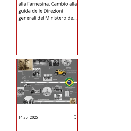
alla Farnesina. Cambio alla
INA
guida delle Direzioni
generali del Ministero degli
Affari Esteri e della
Cooperazione
Internazionale . Il Consiglio
dei Ministri di ieri ha infatti
deliberato le nomine
ICA
proposte dal ministro
Antonio Tajani . NUOVA
DIREZIONE GENERALE
DELLA FARNESINA
14 apr 2025
12 - IESTV.TV WEB TV