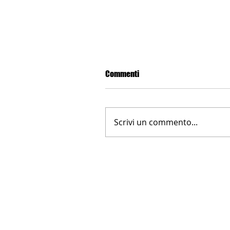
Commenti
Scrivi un commento...
LA NUOVA FARNESINA