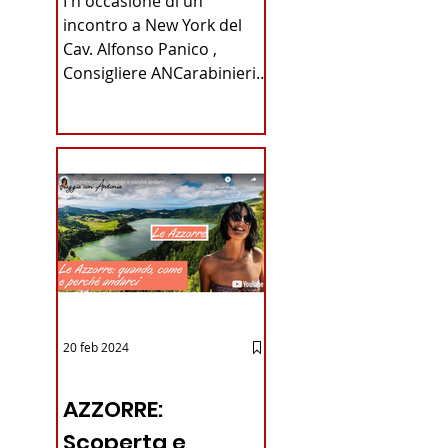
I n occasione di un
Carabinieri
incontro a New York del
Cav. Alfonso Panico ,
Fabrizio Parrulli
Consigliere ANCarabinieri
Sezione di New York, ex
Console del...
20 feb 2024
12 - IESTV.TV WEB TV
AZZORRE:
Scoperta e