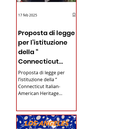
17 feb 2025
12 - IESTV.TV WEB TV
Proposta di legge
per l’istituzione
della “
Connecticut
Italian-American
Proposta di legge per
Heritage
l’istituzione della “
Connecticut Italian-
Commission”
American Heritage
nello stato del
iano in
Commission” nello stato
del Connecticut Di
Connecticut
Alfonso...