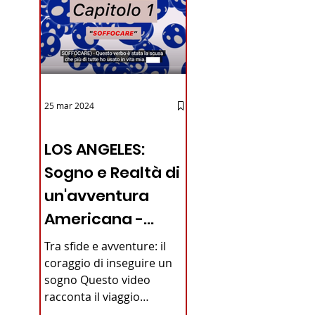
25 mar 2024
12 - IESTV.TV WEB TV
LOS ANGELES:
Sogno e Realtà di
un'avventura
Americana -
VIDEO
Tra sfide e avventure: il
coraggio di inseguire un
sogno Questo video
racconta il viaggio
straordinario di un giovane