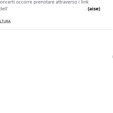
oncerti occorre prenotare attraverso i link 
dell’
Istituto Italiano di Cultura di Pretoria
. 
(aise)
CULTURA