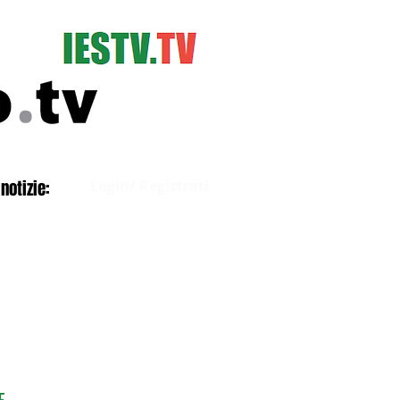
Accedi
notizie:
Login/ Registrati
E