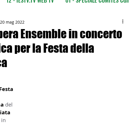
CI
03 - ITALIANI ALL'ESTERO
03 bis - Giro del M
20 mag 2022
pera Ensemble in concerto
ica per la Festa della
 Europa
05 - ITALIANI ALL'ESTERO Africa
ca
Asia
07 - ITALIANI ALL'ESTERO Australia
Festa 
09 - ITALIANI ALL'ESTERO Nord Amer
a 
del
iata 
 Sud Amer
13 - ISTITUZIONI
, in 
 