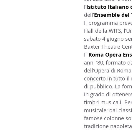
l’
Istituto Italiano 
14 - IIC IST. ITALIANO CU
dell’
Ensemble del 
Il programma prev
Hall della WITS, l’U
17 - ASSOCIAZIONI
18
sabato 4 giugno se
Baxter Theatre Cent
Il 
Roma Opera En
20 - AMERICA
21 - 
anni ’80, formato da
dell’Opera di Roma.
concerto in tutto i
24 - ASIA
25 - OCEAN
di pubblico. La form
in grado di ottene
timbri musicali. Pe
30 - LAVORO
31 - IC
musicale: dal classi
famose colonne sono
tradizione napolet