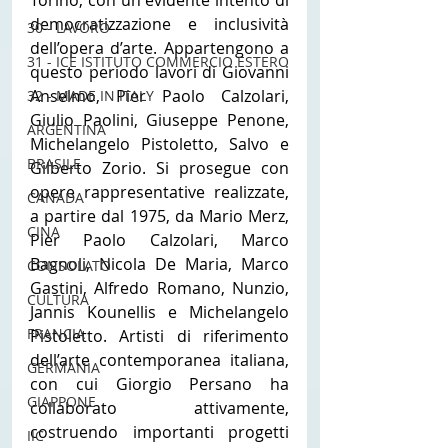
democratizzazione e inclusività 
30 - LAVORO
dell’opera d’arte. Appartengono a 
31 - ICE ISTITUTO COMMERCIO ESTERO
questo periodo lavori di Giovanni 
Anselmo, Pier Paolo Calzolari, 
32 - MADE IN ITALY
Giulio Paolini, Giuseppe Penone, 
ARGENTINA
Michelangelo Pistoletto, Salvo e 
BRASILE
Gilberto Zorio. Si prosegue con 
opere rappresentative realizzate, 
CANADA
a partire dal 1975, da Mario Merz, 
CINA
Pier Paolo Calzolari, Marco 
Bagnoli, Nicola De Maria, Marco 
CONSOLATO
Gastini, Alfredo Romano, Nunzio, 
CULTURA
Jannis Kounellis e Michelangelo 
FRANCIA
Pistoletto. Artisti di riferimento 
dell’arte contemporanea italiana, 
GERMANIA
con cui Giorgio Persano ha 
GIAPPONE
collaborato attivamente, 
costruendo importanti progetti 
IIC