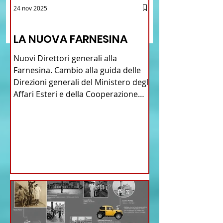
Brasile La Storia del
Crescere Figli Italian
24 nov 2025
Scrivi un commento...
Talian e dell'Italiano in
Cina
12 - IESTV.TV WEB TV
Brasile
LA NUOVA FARNESINA
Nuovi Direttori generali alla
Farnesina. Cambio alla guida delle
Direzioni generali del Ministero degli
Affari Esteri e della Cooperazione
Internazionale . Il Consiglio dei
Ministri di ieri ha infatti deliberato le
nomine proposte dal ministro
Antonio Tajani . NUOVA DIREZIONE
GENERALE DELLA FARNESINA