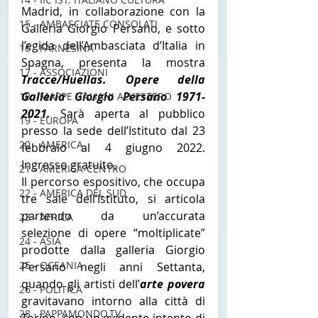
Madrid, in collaborazione con la 
15 - AMBASCIATE CONSOLATI
Galleria Giorgio Persano, e sotto 
l’egida dell’Ambasciata d’Italia in 
16 - FARNESINA
Spagna, presenta la mostra 
17 - ASSOCIAZIONI
Tracce/Huellas. Opere della 
Galleria Giorgio Persano 1971-
18 - MAPPE ITALIANI ALL'ESTERO
2021. 
Sarà aperta al pubblico 
19 - EUROPA
presso la sede dell’Istituto dal 23 
20 - AMERICA
febbraio al 4 giugno 2022. 
Ingresso gratuito.
21 - AMERICA-CENTRO
Il percorso espositivo, che occupa 
22 - AMERICA DEL SUD
tre sale dell’Istituto, si articola 
partendo da un’accurata 
23 - AFRICA
selezione di opere “moltiplicate” 
24 - ASIA
prodotte dalla galleria Giorgio 
25 - OCEANIA
Persano negli anni Settanta, 
quando gli artisti dell’
arte povera
26 - POLITICA
gravitavano intorno alla città di 
28 - PAPPAMONDO.TV
Torino, con un evidente intento di 