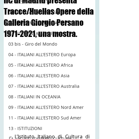
IIC di Madrid presenta
12 - IESTV.TV WEB TV
Tracce/Huellas Opere della
01 - SPECIALE COMITES CGIE
Galleria Giorgio Persano
02 - TURISMO DELLE RADICI
1971-2021, una mostra.
03 - ITALIANI ALL'ESTERO
03 bis - Giro del Mondo
04 - ITALIANI ALL'ESTERO Europa
05 - ITALIANI ALL'ESTERO Africa
06 - ITALIANI ALL'ESTERO Asia
07 - ITALIANI ALL'ESTERO Australia
08 - ITALIANI IN OCEANIA
09 - ITALIANI ALL'ESTERO Nord Amer
11 - ITALIANI ALL'ESTERO Sud Amer
13 - ISTITUZIONI
– L’Istituto Italiano di Cultura di 
14 - IIC IST. ITALIANO CULTURA