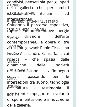
condivisi, pensati sia per gli spazi 
MADRID
della galleria che per ambiti 
istituzionali italiani ed 
MARINA MILITARE
internazionali.
MINISTERO ITALIANI ALL'ESTERO
Chiudono il percorso espositivo, 
REGNO UNITO - LONDRA
rappresentando le nuove energie 
e direzioni dell’arte 
SPAGNA
contemporanea, le opere di tre 
SVIZZERA
artisti più giovani: Paolo Cirio, Lina 
Fucà e Alessandro Sciaraffa, la cui 
RUSSIA
ricerca – che spazia dalle 
GUERRA
dinamiche della società 
PORTOGALLO
dell’informazione all’impegno 
sociale, passando per le 
CLIMA
intersezioni tra suono, tecnologia 
UCRAINA
e natura – testimonia il 
persistente impegno e la volontà 
NOTIZIE
di sperimentazione e innovazione 
della galleria.