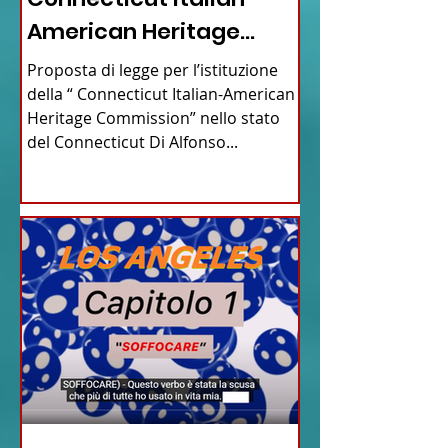
American Heritage
Commission” nello stato
Proposta di legge per l’istituzione
del Connecticut
della “ Connecticut Italian-American
Heritage Commission” nello stato
del Connecticut Di Alfonso...