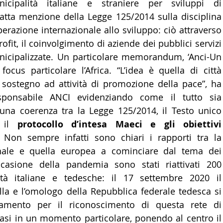
icipalità italiane e straniere per sviluppi di 
fatta menzione della Legge 125/2014 sulla disciplina 
erazione internazionale allo sviluppo: ciò attraverso 
rofit, il coinvolgimento di aziende dei pubblici servizi 
nicipalizzate. Un particolare memorandum, ‘Anci-Un 
ocus particolare l’Africa. “L’idea è quella di città 
 sostegno ad attività di promozione della pace”, ha 
esponsabile ANCI evidenziando come il tutto sia 
una coerenza tra la Legge 125/2014, il Testo unico 
 il 
protocollo d’intesa Maeci e gli obiettivi 
. Non sempre infatti sono chiari i rapporti tra la 
onale e quella europea a cominciare dal tema dei 
ccasione della pandemia sono stati riattivati 200 
ttà italiane e tedesche: il 17 settembre 2020 il 
la e l’omologo della Repubblica federale tedesca si 
amento per il riconoscimento di questa rete di 
tasi in un momento particolare, ponendo al centro il 