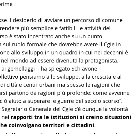
prime 
l 
se il desiderio di avviare un percorso di comune 
endere più semplice e fattibili le attività dei 
orso è stato incentrato anche su un punto 
 sul ruolo formale che dovrebbe avere il Cgie in 
one allo sviluppo in un quadro in cui nei decenni è 
a nel mondo ad essere divenuta la protagonista. 
i gemellaggi – ha spiegato Schiavone – 
lettivo pensiamo allo sviluppo, alla crescita e al 
 di città e centri urbani ma spesso le ragioni che 
rsi partono da ragioni più profonde: come avvenne 
iò aiutò a superare le guerre del secolo scorso”. 
l Segretario Generale del Cgie c’è dunque la volontà 
 nei 
rapporti tra le istituzioni si creino situazioni 
che coinvolgano territori e cittadini
. 