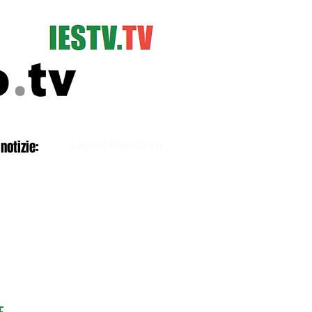
Accedi
notizie:
Login/ Registrati
E