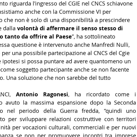
nto riguarda l’ingresso del CGIE nel CNCS schiavone 
insistiamo anche con la Commissione VI per 
o che non è solo di una disponibilità a prescindere 
 dalla 
volontà di affermare il senso stesso di 
 tanto da offrire al Paese
”, ha sottolineato 
essa questione è intervenuto anche Manfredi Nulli, 
per una possibile partecipazione al CNCS del Cgie 
le ipotesi si possa puntare ad avere quantomeno un 
 come soggetto partecipante anche se non facente 
o. Una soluzione che non sarebbe del tutto 
ANCI, 
Antonio Ragonesi
, ha ricordato come i 
no avuto la massima espansione dopo la Seconda 
o nel periodo della Guerra fredda, “quindi uno 
 per sviluppare relazioni costruttive con territori 
inità per vocazioni culturali, commerciali e per nuovi 
dinanza se non per promuovere incontri tra imprese 