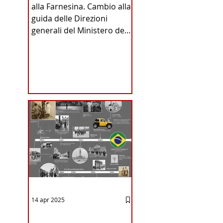
alla Farnesina. Cambio alla
INA
guida delle Direzioni
generali del Ministero degli
Affari Esteri e della
Cooperazione
Internazionale . Il Consiglio
dei Ministri di ieri ha infatti
deliberato le nomine
ICA
proposte dal ministro
Antonio Tajani . NUOVA
DIREZIONE GENERALE
DELLA FARNESINA
14 apr 2025
12 - IESTV.TV WEB TV