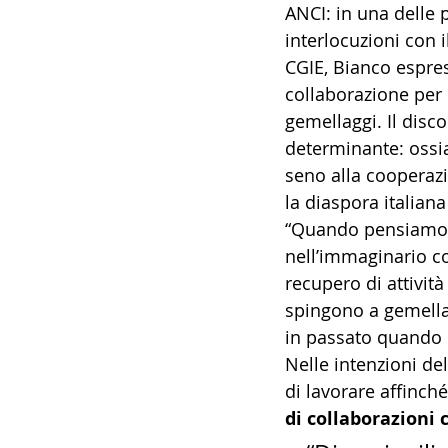
ANCI: in una delle 
interlocuzioni con i
CGIE, Bianco espres
collaborazione per r
gemellaggi. Il disc
determinante: ossia
seno alla cooperazi
la diaspora italian
“Quando pensiamo a
nell’immaginario col
recupero di attività
spingono a gemella
in passato quando c
Nelle intenzioni de
di lavorare affinché
di collaborazioni 