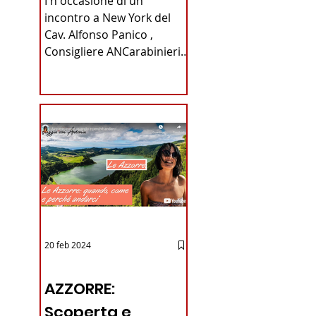
I n occasione di un
Carabinieri
incontro a New York del
Cav. Alfonso Panico ,
Fabrizio Parrulli
Consigliere ANCarabinieri
Sezione di New York, ex
Console del...
20 feb 2024
12 - IESTV.TV WEB TV
AZZORRE:
Scoperta e