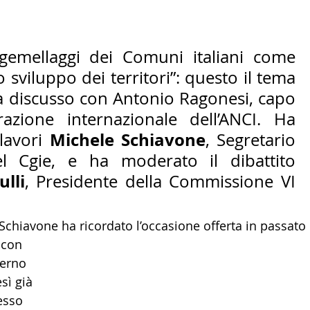
LTURA
15 - AMBASCIATE CONSOLATI
16 - FARNES
emellaggi dei Comuni italiani come 
 sviluppo dei territori”: questo il tema 
 - MAPPE ITALIANI ALL'ESTERO
19 - EUROPA
ha discusso con Antonio Ragonesi, capo 
azione internazionale dell’ANCI. Ha 
AMERICA-CENTRO
22 - AMERICA DEL SUD
23 - AFR
Michele Schiavone
lavori 
, Segretario 
Generale del Cgie, e ha moderato il dibattito 
lli
, Presidente della Commissione VI 
IA
26 - POLITICA
28 - PAPPAMONDO.TV
Schiavone ha ricordato l’occasione offerta in passato
E ISTITUTO COMMERCIO ESTERO
32 - MADE IN ITALY
terno 
esì già 
esso 