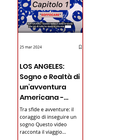
25 mar 2024
12 - IESTV.TV WEB TV
LOS ANGELES:
Sogno e Realtà di
un'avventura
Americana -
VIDEO
Tra sfide e avventure: il
coraggio di inseguire un
sogno Questo video
racconta il viaggio
straordinario di un giovane