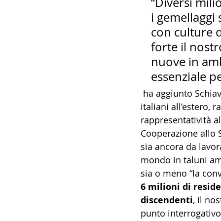
“Diversi mil
i gemellaggi 
con culture d
forte il nost
nuove in ambi
essenziale pe
 ha aggiunto Schiavone evidenziando come a tutt’oggi  mondo degli 
italiani all’estero,
rappresentatività al
Cooperazione allo S
sia ancora da lavora
mondo in taluni am
sia o meno “la conv
6 milioni di reside
discendenti
, il no
punto interrogativo