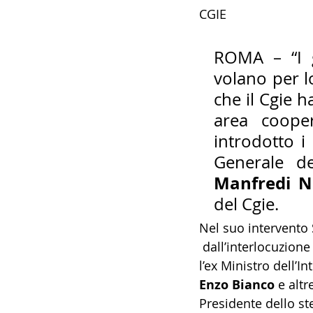
CGIE
14 - IIC IST. ITALIANO CU
ROMA – “I g
volano per lo
17 - ASSOCIAZIONI
18
che il Cgie 
area cooper
20 - AMERICA
21 - 
introdotto i 
Manfredi Nu
24 - ASIA
25 - OCEAN
del Cgie.
Nel suo intervento 
30 - LAVORO
31 - IC
 dall’interlocuzione con 
l’ex Ministro dell’In
Enzo Bianco
 e altr
Presidente dello st