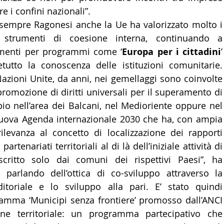
 i confini nazionali”. 
empre Ragonesi anche la Ue ha valorizzato molto i 
strumenti di coesione interna, continuando a 
amenti per programmi come ‘
Europa per i cittadini
’ 
etutto la conoscenza delle istituzioni comunitarie. 
Nazioni Unite, da anni, nei gemellaggi sono coinvolte 
promozione di diritti universali per il superamento di 
pio nell’area dei Balcani, nel Medioriente oppure nel 
 nuova Agenda internazionale 2030 che ha, con ampia 
ilevanza al concetto di localizzazione dei rapporti 
partenariati territoriali al di là dell’iniziale attività di 
scritto solo dai comuni dei rispettivi Paesi”, ha 
parlando dell’ottica di co-sviluppo attraverso la 
itoriale e lo sviluppo alla pari. E’ stato quindi 
ramma ‘Municipi senza frontiere’ promosso dall’ANCI 
ne territoriale: un programma partecipativo che 