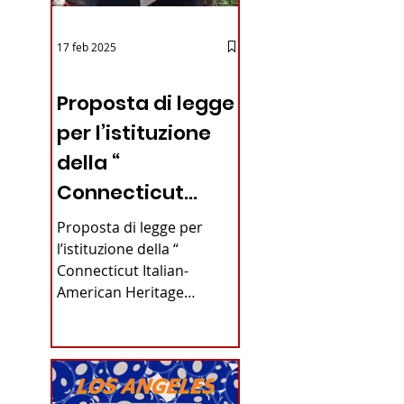
17 feb 2025
12 - IESTV.TV WEB TV
Proposta di legge
per l’istituzione
della “
Connecticut
Italian-American
Proposta di legge per
Heritage
l’istituzione della “
Connecticut Italian-
Commission”
American Heritage
nello stato del
Commission” nello stato
del Connecticut Di
Connecticut
Alfonso...