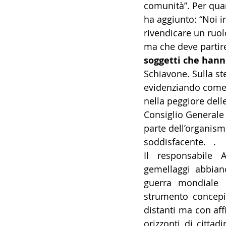
comunità”. Per qua
ha aggiunto: “Noi 
rivendicare un ruol
ma che deve partire
soggetti che hanno
Schiavone. Sulla st
evidenziando come 
nella peggiore del
Consiglio Generale
parte dell’organism
soddisfacente.   .
Il responsabile 
gemellaggi abbia
guerra mondiale 
strumento concepito
distanti ma con aff
orizzonti di citta