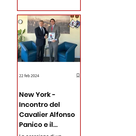
coraggioso che ha...
22 feb 2024
03 - ITALIANI ALL'ESTERO
New York -
Incontro del
Cavalier Alfonso
Panico e il
Generale dei