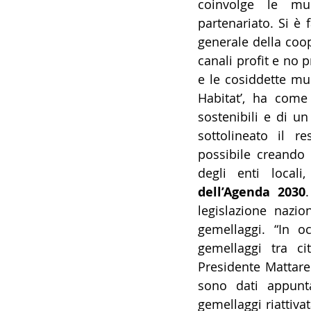
coinvolge le mun
partenariato. Si è 
generale della coop
canali profit e no p
e le cosiddette mu
Habitat’, ha come f
sostenibili e di un
sottolineato il r
possibile creando 
degli enti locali,
dell’Agenda 2030
legislazione nazi
gemellaggi. “In o
gemellaggi tra ci
Presidente Mattarel
sono dati appunt
gemellaggi riattiva