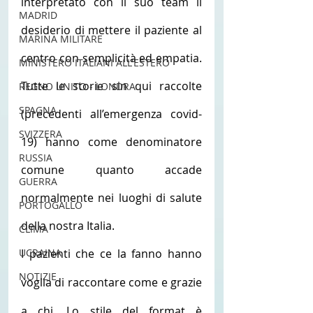
interpretato con il suo team il 
MADRID
desiderio di mettere il paziente al 
MARINA MILITARE
centro con semplicità ed empatia. 
MINISTERO ITALIANI ALL'ESTERO
Tutte le storie sin qui raccolte 
REGNO UNITO - LONDRA
SPAGNA
(precedenti all’emergenza covid-
SVIZZERA
19) hanno come denominatore 
RUSSIA
comune quanto accade 
GUERRA
normalmente nei luoghi di salute 
PORTOGALLO
della nostra Italia.
CLIMA
UCRAINA
I pazienti che ce la fanno hanno 
NOTIZIE
voglia di raccontare come e grazie 
a chi. Lo stile del format è 