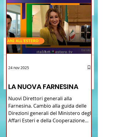
Commenti
Brasile La Storia del
Crescere Figli Italian
24 nov 2025
Scrivi un commento...
Talian e dell'Italiano in
Cina
12 - IESTV.TV WEB TV
Brasile
LA NUOVA FARNESINA
Nuovi Direttori generali alla
Farnesina. Cambio alla guida delle
Direzioni generali del Ministero degli
Affari Esteri e della Cooperazione
Internazionale . Il Consiglio dei
Ministri di ieri ha infatti deliberato le