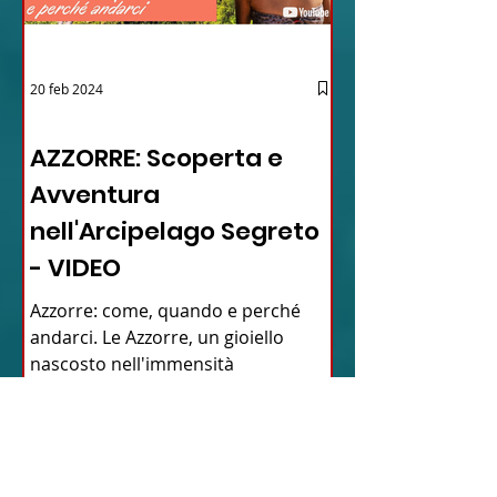
20 feb 2024
12 - IESTV.TV WEB TV
AZZORRE: Scoperta e
Avventura
nell'Arcipelago Segreto
- VIDEO
Azzorre: come, quando e perché
andarci. Le Azzorre, un gioiello
nascosto nell'immensità
dell'Oceano Atlantico, promettono
un'avventura...