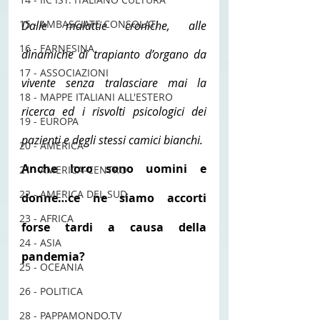
15 - AMBASCIATE CONSOLATI
Dalle malattie croniche, alle 
16 - FARNESINA
dinamiche di trapianto d’organo da 
17 - ASSOCIAZIONI
vivente senza tralasciare mai la 
18 - MAPPE ITALIANI ALL'ESTERO
ricerca ed i risvolti psicologici dei 
19 - EUROPA
pazienti e degli stessi camici bianchi.
20 - AMERICA
Anche loro sono uomini e 
21 - AMERICA-CENTRO
22 - AMERICA DEL SUD
donne…ce ne siamo accorti 
23 - AFRICA
forse tardi a causa della 
24 - ASIA
pandemia?
25 - OCEANIA
26 - POLITICA
28 - PAPPAMONDO.TV