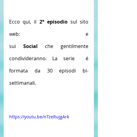
Ecco qui, il 
2° episodio 
sul sito 
web: 
ITALIANI ALL'ESTERO TV
e 
sui
 Social 
che gentilmente  
condivideranno. La serie  é 
formata da 30 episodi bi-
settimanali.
https://youtu.be/nTzeRujgArk