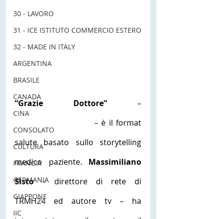
30 - LAVORO
31 - ICE ISTITUTO COMMERCIO ESTERO
32 - MADE IN ITALY
ARGENTINA
BRASILE
CANADA
“Grazie Dottore”
 – 
CINA
#lasaluteperdavvero
– 
è il format 
CONSOLATO
salute basato sullo storytelling 
CULTURA
medico paziente. 
Massimiliano 
FRANCIA
GERMANIA
Sisto
 – direttore di rete di 
GIAPPONE
TRMH24 ed autore tv – ha 
IIC