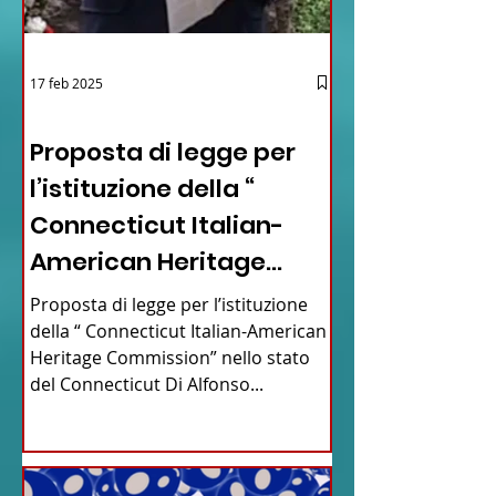
17 feb 2025
12 - IESTV.TV WEB TV
Proposta di legge per
l’istituzione della “
Connecticut Italian-
American Heritage
Commission” nello stato
Proposta di legge per l’istituzione
del Connecticut
della “ Connecticut Italian-American
Heritage Commission” nello stato
del Connecticut Di Alfonso...