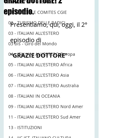
GRAZIE DOTTORE! 2°
12 - IESTV.TV WEB TV
episodio.
01 - SPECIALE COMITES CGIE
02 - TURISMO DELLE RADICI
Presentiamo, qui, oggi, il 2° 
03 - ITALIANI ALL'ESTERO
episodio di  
03 bis - Giro del Mondo
04 - ITALIANI ALL'ESTERO Europa
"
GRAZIE DOTTORE
"
05 - ITALIANI ALL'ESTERO Africa
06 - ITALIANI ALL'ESTERO Asia
07 - ITALIANI ALL'ESTERO Australia
08 - ITALIANI IN OCEANIA
09 - ITALIANI ALL'ESTERO Nord Amer
11 - ITALIANI ALL'ESTERO Sud Amer
13 - ISTITUZIONI
14 - IIC IST. ITALIANO CULTURA