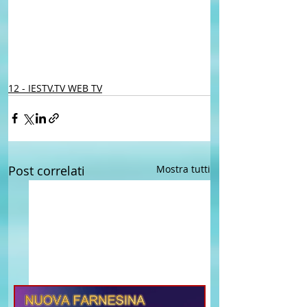
12 - IESTV.TV WEB TV
Post correlati
Mostra tutti