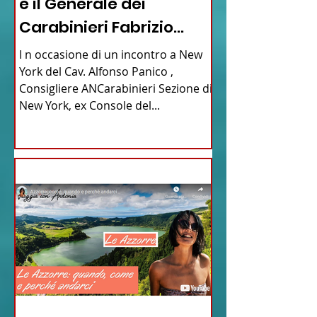
e il Generale dei
Carabinieri Fabrizio
Parrulli
I n occasione di un incontro a New
York del Cav. Alfonso Panico ,
Consigliere ANCarabinieri Sezione di
New York, ex Console del...