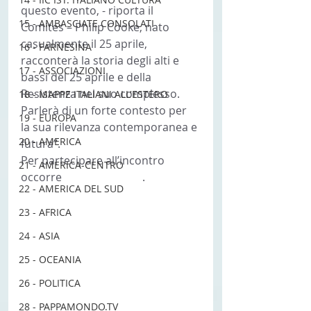
questo evento, - riporta il 
15 - AMBASCIATE CONSOLATI
Comites – Philip Cooke, nato 
casualmente il 25 aprile, 
16 - FARNESINA
racconterà la storia degli alti e 
17 - ASSOCIAZIONI
bassi del 25 aprile e della 
Resistenza nel suo complesso. 
18 - MAPPE ITALIANI ALL'ESTERO
Parlerà di un forte contesto per 
19 - EUROPA
la sua rilevanza contemporanea e 
20 - AMERICA
futura”.
Per partecipare all’incontro 
21 - AMERICA-CENTRO
occorre 
registrarsi qui
. 
22 - AMERICA DEL SUD
23 - AFRICA
24 - ASIA
25 - OCEANIA
26 - POLITICA
28 - PAPPAMONDO.TV