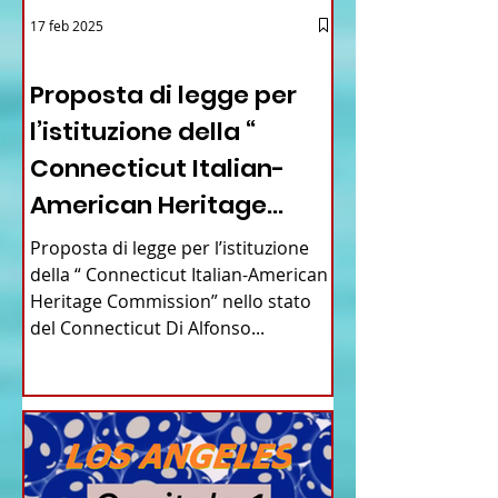
17 feb 2025
12 - IESTV.TV WEB TV
Proposta di legge per
l’istituzione della “
Connecticut Italian-
American Heritage
Commission” nello stato
Proposta di legge per l’istituzione
del Connecticut
della “ Connecticut Italian-American
Heritage Commission” nello stato
del Connecticut Di Alfonso...