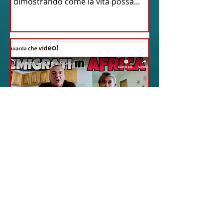
dimostrando come la vita possa...
18 feb 2024
12 - IESTV.TV WEB TV
Senegal: Alla Scoperta
di una Vita Idilliaca