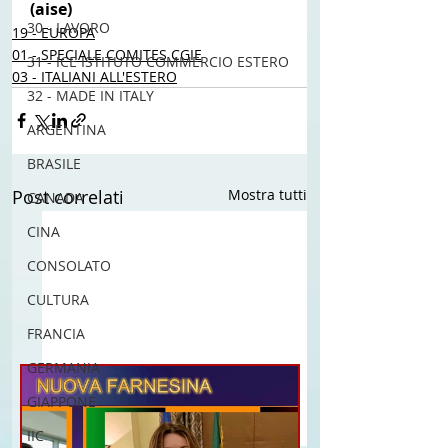
(aise) 
30 - LAVORO
19 - EUROPA
01 - SPECIALE COMITES CGIE
31 - ICE ISTITUTO COMMERCIO ESTERO
03 - ITALIANI ALL'ESTERO
32 - MADE IN ITALY
ARGENTINA
BRASILE
Post correlati
Mostra tutti
CANADA
CINA
CONSOLATO
CULTURA
FRANCIA
GERMANIA
GIAPPONE
IIC