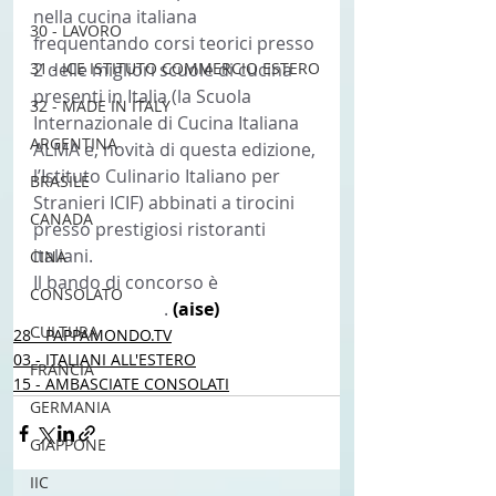
nella cucina italiana 
30 - LAVORO
frequentando corsi teorici presso 
31 - ICE ISTITUTO COMMERCIO ESTERO
2 delle migliori scuole di cucina 
presenti in Italia (la Scuola 
32 - MADE IN ITALY
Internazionale di Cucina Italiana 
ARGENTINA
ALMA e, novità di questa edizione, 
l’Istituto Culinario Italiano per 
BRASILE
Stranieri ICIF) abbinati a tirocini 
CANADA
presso prestigiosi ristoranti 
italiani.
CINA
Il bando di concorso è 
CONSOLATO
disponibile qui
. 
(aise) 
CULTURA
28 - PAPPAMONDO.TV
03 - ITALIANI ALL'ESTERO
FRANCIA
15 - AMBASCIATE CONSOLATI
GERMANIA
GIAPPONE
IIC