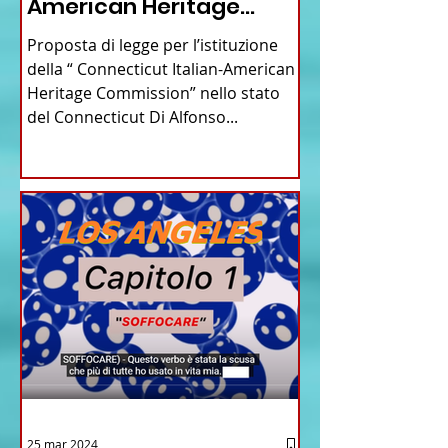
American Heritage
Commission” nello stato
Proposta di legge per l’istituzione
del Connecticut
della “ Connecticut Italian-American
Heritage Commission” nello stato
del Connecticut Di Alfonso...
25 mar 2024