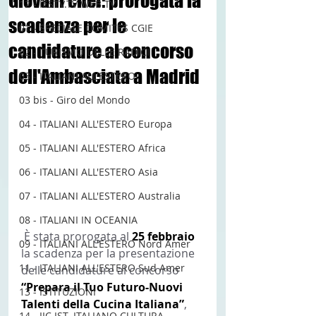
Giovani chef: prorogata la
12 - IESTV.TV WEB TV
scadenza per le
01 - SPECIALE COMITES CGIE
candidature al concorso
02 - TURISMO DELLE RADICI
dell'Ambasciata a Madrid
03 - ITALIANI ALL'ESTERO
03 bis - Giro del Mondo
04 - ITALIANI ALL'ESTERO Europa
05 - ITALIANI ALL'ESTERO Africa
06 - ITALIANI ALL'ESTERO Asia
07 - ITALIANI ALL'ESTERO Australia
08 - ITALIANI IN OCEANIA
 È stata prorogata al 
25 febbraio 
09 - ITALIANI ALL'ESTERO Nord Amer
la scadenza per la presentazione 
11 - ITALIANI ALL'ESTERO Sud Amer
delle candidature al concorso 
“Prepara il Tuo Futuro-Nuovi 
13 - ISTITUZIONI
Talenti della Cucina Italiana”
, 
14 - IIC IST. ITALIANO CULTURA