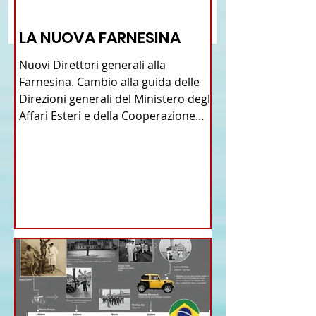
Talian e dell'Italiano in
l’istituzione della “
12 - IESTV.TV WEB TV
Brasile
Connecticut Italian-
LA NUOVA FARNESINA
American Heritage
Commission” nello 
Nuovi Direttori generali alla
del Connecticut
Farnesina. Cambio alla guida delle
Direzioni generali del Ministero degli
Affari Esteri e della Cooperazione
Internazionale . Il Consiglio dei
Ministri di ieri ha infatti deliberato le
nomine proposte dal ministro
Antonio Tajani . NUOVA DIREZIONE
GENERALE DELLA FARNESINA