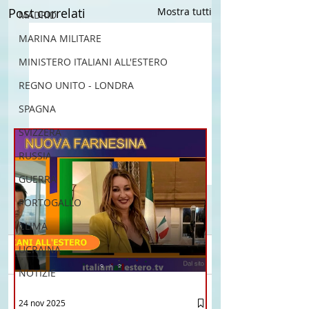
Post correlati
Mostra tutti
MADRID
MARINA MILITARE
MINISTERO ITALIANI ALL'ESTERO
REGNO UNITO - LONDRA
SPAGNA
SVIZZERA
RUSSIA
GUERRA
PORTOGALLO
CLIMA
UCRAINA
Commenti
NOTIZIE
Brasile La Storia del
Proposta di legge pe
24 nov 2025
Scrivi un commento...