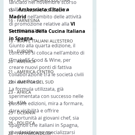
lanciato nel novembre scorso 
dall'
Ambasciata d'Italia a 
15 - AMBASCIATE CONSOLATI
Madrid 
nell’ambito delle attività 
16 - FARNESINA
di promozione relative alla 
VI 
17 - ASSOCIAZIONI
Settimana della Cucina Italiana 
in Spagna
.
18 - MAPPE ITALIANI ALL'ESTERO
Giunto alla quarta edizione, il 
19 - EUROPA
concorso si colloca nell'ambito di 
ITmakeES Food & Wine, per 
20 - AMERICA
creare nuovi ponti di fattiva 
21 - AMERICA-CENTRO
collaborazione tra le società civili 
dei due Paesi.
22 - AMERICA DEL SUD
La formula utilizzata, già 
23 - AFRICA
sperimentata con successo nelle 
24 - ASIA
passate edizioni, mira a formare, 
dare visibilità e offrire 
25 - OCEANIA
opportunità ai giovani chef, sia 
26 - POLITICA
spagnoli che italiani in Spagna, 
che desiderano specializzarsi 
28 - PAPPAMONDO.TV