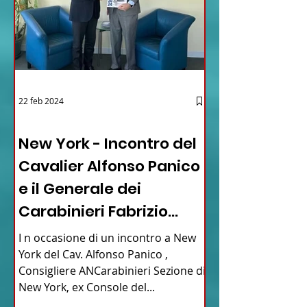
22 feb 2024
03 - ITALIANI ALL'ESTERO
New York - Incontro del
Cavalier Alfonso Panico
e il Generale dei
Carabinieri Fabrizio
Parrulli
I n occasione di un incontro a New
York del Cav. Alfonso Panico ,
Consigliere ANCarabinieri Sezione di
New York, ex Console del...