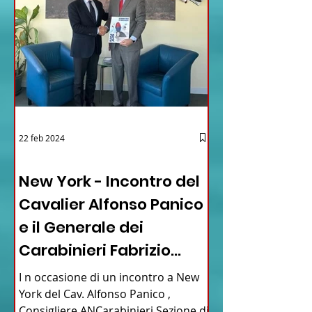
22 feb 2024
03 - ITALIANI ALL'ESTERO
New York - Incontro del
Cavalier Alfonso Panico
e il Generale dei
Carabinieri Fabrizio
Parrulli
I n occasione di un incontro a New
York del Cav. Alfonso Panico ,
Consigliere ANCarabinieri Sezione di