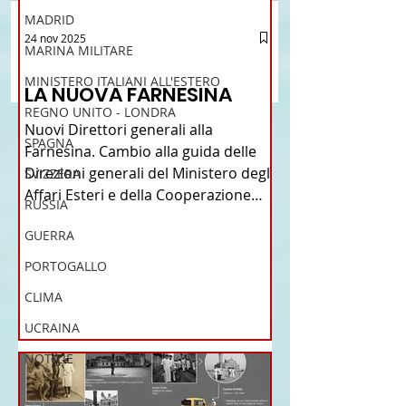
MADRID
Brasile La Storia del
Proposta di legge pe
24 nov 2025
Scrivi un commento...
MARINA MILITARE
Talian e dell'Italiano in
l’istituzione della “
12 - IESTV.TV WEB TV
Brasile
Connecticut Italian-
MINISTERO ITALIANI ALL'ESTERO
LA NUOVA FARNESINA
American Heritage
REGNO UNITO - LONDRA
Commission” nello 
Nuovi Direttori generali alla
del Connecticut
SPAGNA
Farnesina. Cambio alla guida delle
Direzioni generali del Ministero degli
SVIZZERA
Affari Esteri e della Cooperazione
RUSSIA
Internazionale . Il Consiglio dei
GUERRA
Ministri di ieri ha infatti deliberato le
nomine proposte dal ministro
PORTOGALLO
Antonio Tajani . NUOVA DIREZIONE
CLIMA
GENERALE DELLA FARNESINA
UCRAINA
NOTIZIE