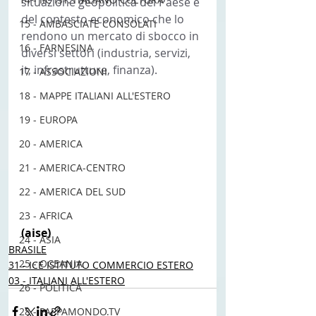
situazione geopolitica del Paese e 
del contesto economico che lo 
15 - AMBASCIATE CONSOLATI
rendono un mercato di sbocco in 
16 - FARNESINA
diversi settori (industria, servizi, 
it, infrastrutture, finanza). 
17 - ASSOCIAZIONI
18 - MAPPE ITALIANI ALL'ESTERO
19 - EUROPA
20 - AMERICA
21 - AMERICA-CENTRO
22 - AMERICA DEL SUD
23 - AFRICA
(aise) 
24 - ASIA
BRASILE
25 - OCEANIA
31 - ICE ISTITUTO COMMERCIO ESTERO
03 - ITALIANI ALL'ESTERO
26 - POLITICA
28 - PAPPAMONDO.TV