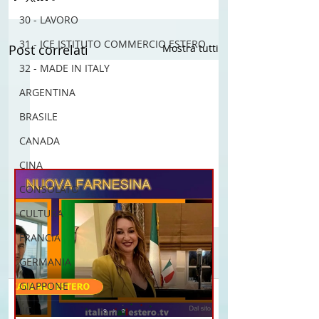
30 - LAVORO
31 - ICE ISTITUTO COMMERCIO ESTERO
Post correlati
Mostra tutti
32 - MADE IN ITALY
ARGENTINA
BRASILE
CANADA
CINA
CONSOLATO
CULTURA
FRANCIA
GERMANIA
GIAPPONE
Commenti
IIC