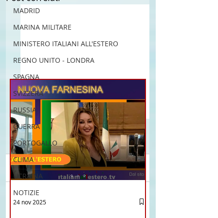
MADRID
MARINA MILITARE
MINISTERO ITALIANI ALL'ESTERO
REGNO UNITO - LONDRA
SPAGNA
SVIZZERA
RUSSIA
GUERRA
PORTOGALLO
CLIMA
Commenti
UCRAINA
NOTIZIE
Brasile La Storia del
Crescere Figli Italian
24 nov 2025
Scrivi un commento...
Talian e dell'Italiano in
Cina
12 - IESTV.TV WEB TV