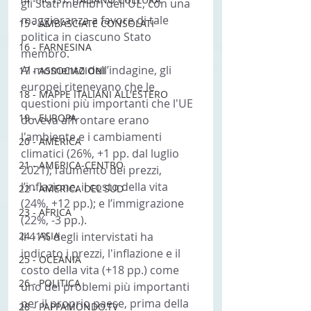
gli Stati membri dell'UE, con una 
maggioranza a favore di tale 
15 - AMBASCIATE CONSOLATI
politica in ciascuno Stato 
16 - FARNESINA
membro.
Al momento dell’indagine, gli 
17 - ASSOCIAZIONI
europei ritenevano che le 
18 - MAPPE ITALIANI ALL'ESTERO
questioni più importanti che l'UE 
19 - EUROPA
doveva affrontare erano 
l'ambiente e i cambiamenti 
20 - AMERICA
climatici (26%, +1 pp. dal luglio 
21 - AMERICA-CENTRO
2021); l’aumento dei prezzi, 
l’inflazione, il costo della vita 
22 - AMERICA DEL SUD
(24%, +12 pp.); e l’immigrazione 
23 - AFRICA
(22%, -3 pp.).
Il 41% degli intervistati ha 
24 - ASIA
indicato i prezzi, l'inflazione e il 
25 - OCEANIA
costo della vita (+18 pp.) come 
26 - POLITICA
uno dei problemi più importanti 
per il proprio paese, prima della 
28 - PAPPAMONDO.TV