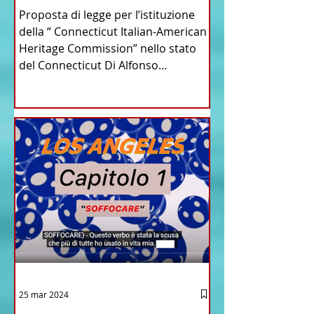
Commission” nello stato
Proposta di legge per l’istituzione
del Connecticut
della “ Connecticut Italian-American
Heritage Commission” nello stato
del Connecticut Di Alfonso...
25 mar 2024
12 - IESTV.TV WEB TV