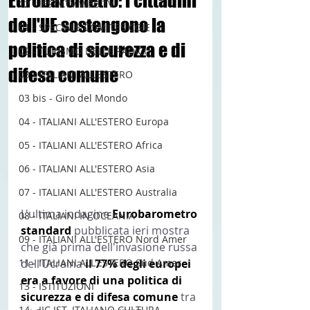
Eurobarometro: i cittadini
12 - IESTV.TV WEB TV
dell'UE sostengono la
01 - SPECIALE COMITES CGIE
politica di sicurezza e di
02 - TURISMO DELLE RADICI
difesa comune
03 - ITALIANI ALL'ESTERO
03 bis - Giro del Mondo
04 - ITALIANI ALL'ESTERO Europa
05 - ITALIANI ALL'ESTERO Africa
06 - ITALIANI ALL'ESTERO Asia
07 - ITALIANI ALL'ESTERO Australia
L'ultima indagine 
Eurobarometro 
08 - ITALIANI IN OCEANIA
standard 
pubblicata ieri mostra 
09 - ITALIANI ALL'ESTERO Nord Amer
che già prima dell'invasione russa 
dell’Ucraina 
il 77% degli europei 
11 - ITALIANI ALL'ESTERO Sud Amer
era a favore di una politica di 
13 - ISTITUZIONI
sicurezza e di difesa comune 
tra 
14 - IIC IST. ITALIANO CULTURA