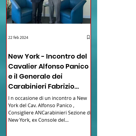
22 feb 2024
03 - ITALIANI ALL'ESTERO
New York - Incontro del
Cavalier Alfonso Panico
e il Generale dei
Carabinieri Fabrizio
Parrulli
I n occasione di un incontro a New
York del Cav. Alfonso Panico ,
Consigliere ANCarabinieri Sezione di
New York, ex Console del...