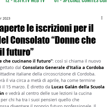
CI
03 - ITALIANI ALL'ESTERO
03 bis - Giro del M
r 2023
aperte le iscrizioni per il
del Consolato “Donne che
 Europa
05 - ITALIANI ALL'ESTERO Africa
l futuro”
Asia
07 - ITALIANI ALL'ESTERO Australia
 che cucinano il futuro”
: così si chiama il nuovo 
gettato dal 
Consolato Generale d’Italia a Cordoba
 cittadine italiane della circoscrizione di Cordoba.
09 - ITALIANI ALL'ESTERO Nord Amer
rà il via circa a metà di aprile, ha come termine 
i il 15 marzo. È diretto da 
Lucas Galán della Scuola 
án 
e vedrà al centro delle sue lezioni la cucina 
 Sud Amer
13 - ISTITUZIONI
 per chi ha tra i suoi pensieri quello che 
ssa diventare il proprio futuro professionale. Il 