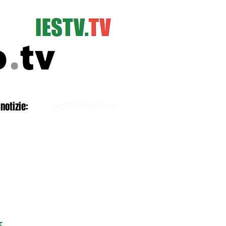
Accedi
notizie:
Login/ Registrati
E