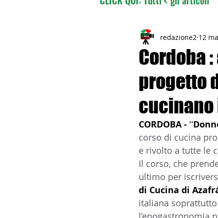
02 - TURISMO DELLE RADI
redazione2
12 ma
Cordoba : 
progetto 
04 - ITALIANI ALL'ESTERO
cucinano i
06 - ITALIANI ALL'ESTERO 
CORDOBA - 
“
Donne
corso di cucina pro
e rivolto a tutte le
08 - ITALIANI IN OCEANIA
Il corso, che prende
ultimo per iscrivers
di Cucina di Azafr
11 - ITALIANI ALL'ESTERO
italiana soprattutto
l’enogastronomia po