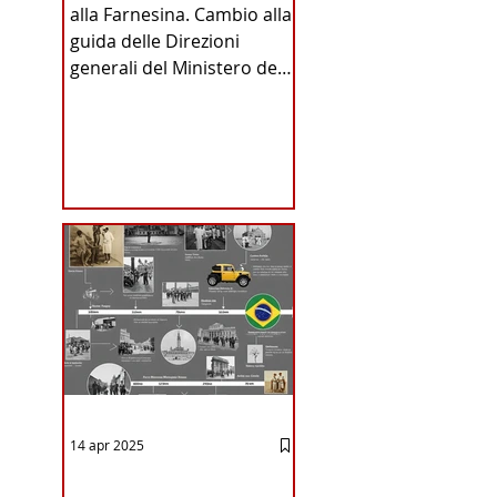
alla Farnesina. Cambio alla
INA
guida delle Direzioni
generali del Ministero degli
Affari Esteri e della
Cooperazione
Internazionale . Il Consiglio
dei Ministri di ieri ha infatti
deliberato le nomine
ICA
proposte dal ministro
Antonio Tajani . NUOVA
DIREZIONE GENERALE
DELLA FARNESINA
14 apr 2025
12 - IESTV.TV WEB TV