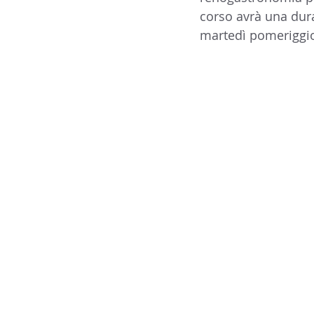
corso avrà una durat
14 - IIC IST. ITALIANO CU
martedì pomeriggio,
17 - ASSOCIAZIONI
18
20 - AMERICA
21 - 
24 - ASIA
25 - OCEAN
30 - LAVORO
31 - IC