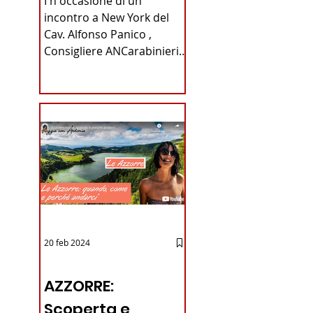
I n occasione di un
Carabinieri
incontro a New York del
Cav. Alfonso Panico ,
Fabrizio Parrulli
Consigliere ANCarabinieri
Sezione di New York, ex
Console del...
20 feb 2024
12 - IESTV.TV WEB TV
AZZORRE:
Scoperta e