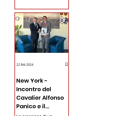
coraggioso che ha...
22 feb 2024
03 - ITALIANI ALL'ESTERO
New York -
Incontro del
Cavalier Alfonso
Panico e il
Generale dei