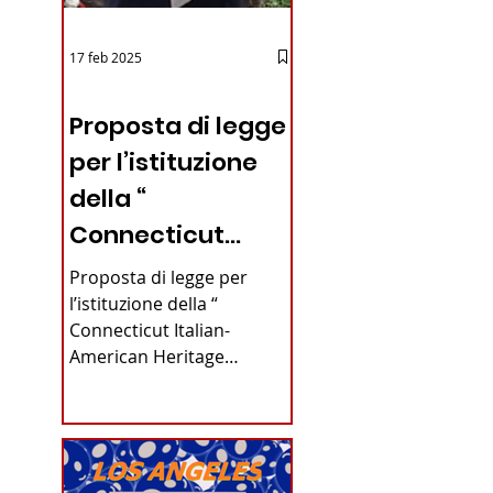
17 feb 2025
12 - IESTV.TV WEB TV
Proposta di legge
per l’istituzione
della “
Connecticut
Italian-American
Proposta di legge per
Heritage
l’istituzione della “
Connecticut Italian-
Commission”
American Heritage
nello stato del
Commission” nello stato
del Connecticut Di
Connecticut
Alfonso...