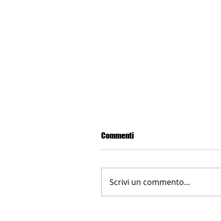
Commenti
Scrivi un commento...
LA NUOVA FARNESINA