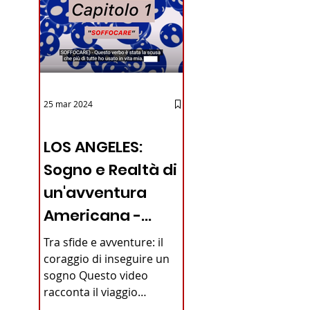
iano in
25 mar 2024
12 - IESTV.TV WEB TV
LOS ANGELES:
Sogno e Realtà di
un'avventura
Americana -
VIDEO
Tra sfide e avventure: il
coraggio di inseguire un
sogno Questo video
racconta il viaggio
straordinario di un giovane