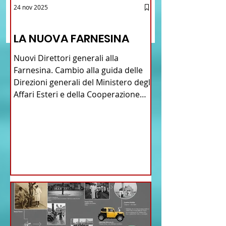
Brasile La Storia del
Crescere Figli Italian
24 nov 2025
Scrivi un commento...
Talian e dell'Italiano in
Cina
12 - IESTV.TV WEB TV
Brasile
LA NUOVA FARNESINA
Nuovi Direttori generali alla
Farnesina. Cambio alla guida delle
Direzioni generali del Ministero degli
Affari Esteri e della Cooperazione
Internazionale . Il Consiglio dei
Ministri di ieri ha infatti deliberato le
nomine proposte dal ministro
Antonio Tajani . NUOVA DIREZIONE
GENERALE DELLA FARNESINA