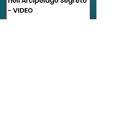
nell'Arcipelago Segreto
- VIDEO
Azzorre: come, quando e perché
andarci. Le Azzorre, un gioiello
nascosto nell'immensità
dell'Oceano Atlantico, promettono
un'avventura...