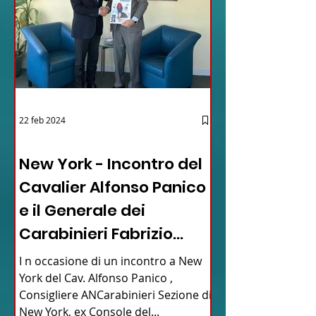
22 feb 2024
03 - ITALIANI ALL'ESTERO
New York - Incontro del
Cavalier Alfonso Panico
e il Generale dei
Carabinieri Fabrizio
Parrulli
I n occasione di un incontro a New
York del Cav. Alfonso Panico ,
Consigliere ANCarabinieri Sezione di
New York, ex Console del...