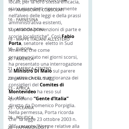
locali, per la loro stessa efficacia, 
siano ricondotti rigorosamente 
15 - AMBASCIATE CONSOLATI
nell’alveo delle leggi e della prassi 
16 - FARNESINA
amministrativa esistenti, 
superando prevenzioni di parte e 
17 - ASSOCIAZIONI
scorie localistiche”. Così 
Fabio 
18 - MAPPE ITALIANI ALL'ESTERO
Porta
, senatore  eletto in Sud 
19 - EUROPA
America, che come 
preannunciato nei giorni scorsi, 
20 - AMERICA
ha presentato una interrogazione 
21 - AMERICA-CENTRO
al 
Ministro Di Maio 
sul parere 
negativo che la maggioranza dei 
22 - AMERICA DEL SUD
consiglieri del 
Comites di 
23 - AFRICA
Montevideo 
ha reso sul 
24 - ASIA
quotidiano 
“Gente d’Italia” 
diretto da Domenico Porpiglia.
25 - OCEANIA
Nella permessa, Porta ricorda 
26 - POLITICA
che “la legge 23 ottobre 2003 n. 
286, recante “Norme relative alla 
28 - PAPPAMONDO.TV