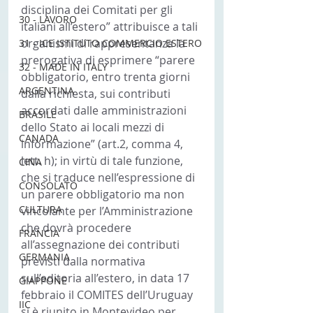
disciplina dei Comitati per gli 
30 - LAVORO
italiani all’estero” attribuisce a tali 
organismi di rappresentanza la 
31 - ICE ISTITUTO COMMERCIO ESTERO
prerogativa di esprimere “parere 
32 - MADE IN ITALY
obbligatorio, entro trenta giorni 
ARGENTINA
dalla richiesta, sui contributi 
accordati dalle amministrazioni 
BRASILE
dello Stato ai locali mezzi di 
CANADA
informazione” (art.2, comma 4, 
lett. h); in virtù di tale funzione, 
CINA
che si traduce nell’espressione di 
CONSOLATO
un parere obbligatorio ma non 
CULTURA
vincolante per l’Amministrazione 
che dovrà procedere 
FRANCIA
all’assegnazione dei contributi 
GERMANIA
previsti dalla normativa 
sull’editoria all’estero, in data 17 
GIAPPONE
febbraio il COMITES dell’Uruguay 
IIC
si è riunito in Montevideo per 