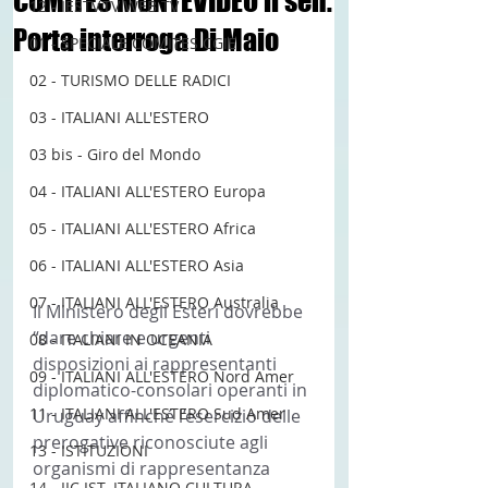
COMITES MONTEVIDEO il sen.
12 - IESTV.TV WEB TV
Porta interroga Di Maio
01 - SPECIALE COMITES CGIE
02 - TURISMO DELLE RADICI
03 - ITALIANI ALL'ESTERO
03 bis - Giro del Mondo
04 - ITALIANI ALL'ESTERO Europa
05 - ITALIANI ALL'ESTERO Africa
06 - ITALIANI ALL'ESTERO Asia
07 - ITALIANI ALL'ESTERO Australia
Il Ministero degli Esteri dovrebbe 
“dare chiare e urgenti 
08 - ITALIANI IN OCEANIA
disposizioni ai rappresentanti 
09 - ITALIANI ALL'ESTERO Nord Amer
diplomatico-consolari operanti in 
11 - ITALIANI ALL'ESTERO Sud Amer
Uruguay affinché l’esercizio delle 
prerogative riconosciute agli 
13 - ISTITUZIONI
organismi di rappresentanza 
14 - IIC IST. ITALIANO CULTURA