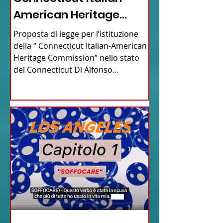
American Heritage
Commission” nello stato
Proposta di legge per l’istituzione
del Connecticut
della “ Connecticut Italian-American
Heritage Commission” nello stato
del Connecticut Di Alfonso...