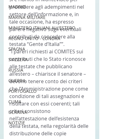
procedere agli adempimenti nel 
MADRID
settore dell’informazione e, in 
MARINA MILITARE
tale occasione, ha espresso 
MINISTERO ITALIANI ALL'ESTERO
parere negativo sugli eventuali 
contributi da concedere alla 
REGNO UNITO - LONDRA
testata “Gente d’Italia””.
SPAGNA
“I pareri richiesti ai COMITES sui 
contributi che lo Stato riconosce 
SVIZZERA
alle testate che pubblicano 
RUSSIA
all’estero – chiarisce il senatore – 
GUERRA
devono tenere conto dei criteri 
che l’Amministrazione pone come 
PORTOGALLO
condizione di tali assegnazioni e 
CLIMA
risultare con essi coerenti; tali 
criteri consistono 
UCRAINA
nell’attestazione dell’esistenza 
NOTIZIE
della testata, nella regolarità delle 
distribuzione delle copie 