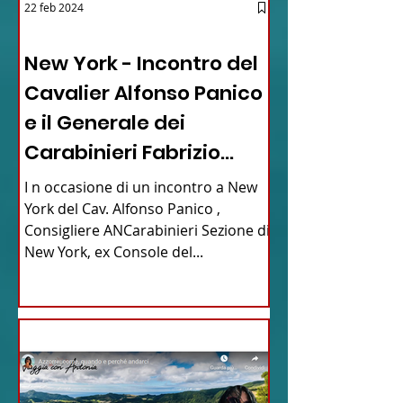
22 feb 2024
03 - ITALIANI ALL'ESTERO
New York - Incontro del
Cavalier Alfonso Panico
e il Generale dei
Carabinieri Fabrizio
Parrulli
I n occasione di un incontro a New
York del Cav. Alfonso Panico ,
Consigliere ANCarabinieri Sezione di
New York, ex Console del...