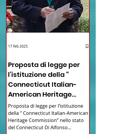
17 feb 2025
12 - IESTV.TV WEB TV
Proposta di legge per
l’istituzione della “
Connecticut Italian-
American Heritage
Commission” nello stato
Proposta di legge per l’istituzione
del Connecticut
della “ Connecticut Italian-American
Heritage Commission” nello stato
del Connecticut Di Alfonso...