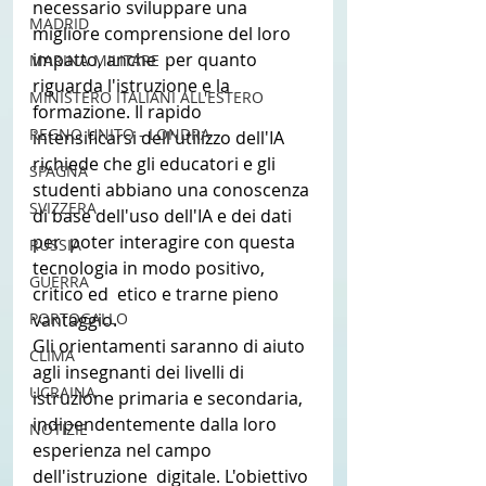
necessario sviluppare una 
MADRID
migliore comprensione del loro 
impatto, anche  per quanto 
MARINA MILITARE
riguarda l'istruzione e la 
MINISTERO ITALIANI ALL'ESTERO
formazione. Il rapido  
REGNO UNITO - LONDRA
intensificarsi dell'utilizzo dell'IA 
richiede che gli educatori e gli  
SPAGNA
studenti abbiano una conoscenza 
SVIZZERA
di base dell'uso dell'IA e dei dati 
per  poter interagire con questa 
RUSSIA
tecnologia in modo positivo, 
GUERRA
critico ed  etico e trarne pieno 
PORTOGALLO
vantaggio.
Gli orientamenti saranno di aiuto  
CLIMA
agli insegnanti dei livelli di 
UCRAINA
istruzione primaria e secondaria,  
indipendentemente dalla loro 
NOTIZIE
esperienza nel campo 
dell'istruzione  digitale. L'obiettivo 