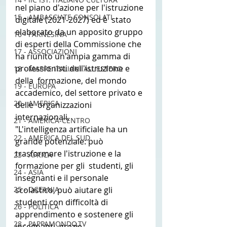
nel piano d'azione per l'istruzione 
15 - AMBASCIATE CONSOLATI
digitale (2021-2027) ed è  stato 
elaborato da un apposito gruppo 
16 - FARNESINA
di esperti della Commissione che  
17 - ASSOCIAZIONI
ha riunito un'ampia gamma di 
professionisti dell'istruzione e 
18 - MAPPE ITALIANI ALL'ESTERO
della  formazione, del mondo 
19 - EUROPA
accademico, del settore privato e 
20 - AMERICA
delle  organizzazioni 
internazionali.
21 - AMERICA-CENTRO
"L'intelligenza artificiale ha un  
22 - AMERICA DEL SUD
grande potenziale: può 
trasformare l'istruzione e la 
23 - AFRICA
formazione per gli  studenti, gli 
24 - ASIA
insegnanti e il personale 
25 - OCEANIA
scolastico, può aiutare gli  
studenti con difficoltà di 
26 - POLITICA
apprendimento e sostenere gli 
28 - PAPPAMONDO.TV
insegnanti  grazie 