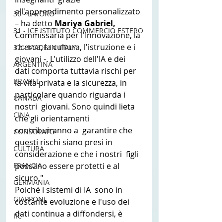
all'apprendimento personalizzato 
30 - LAVORO
– ha detto 
Mariya Gabriel,
31 - ICE ISTITUTO COMMERCIO ESTERO
Commissaria per l'Innovazione, la 
ricerca, la cultura, l'istruzione e i  
32 - MADE IN ITALY
giovani -. L'utilizzo dell'IA e dei 
ARGENTINA
dati comporta tuttavia rischi per  
BRASILE
la vita privata e la sicurezza, in 
particolare quando riguarda i 
CANADA
nostri  giovani. Sono quindi lieta 
CINA
che gli orientamenti 
contribuiranno a  garantire che 
CONSOLATO
questi rischi siano presi in 
CULTURA
considerazione e che i nostri  figli 
FRANCIA
possano essere protetti e al 
sicuro."
GERMANIA
Poiché i sistemi di IA  sono in 
GIAPPONE
costante evoluzione e l'uso dei 
dati continua a diffondersi, è  
IIC