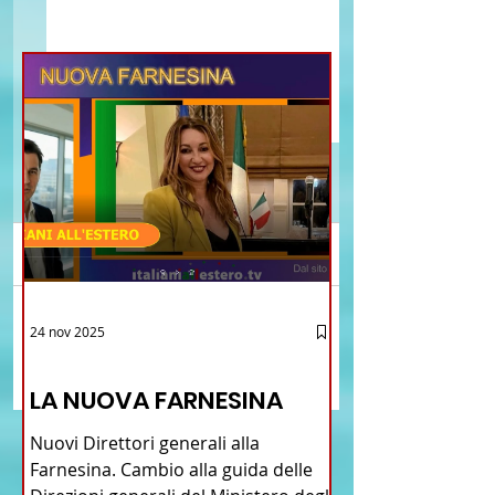
Commenti
Brasile La Storia del
Proposta di legge pe
24 nov 2025
Scrivi un commento...
Talian e dell'Italiano in
l’istituzione della “
12 - IESTV.TV WEB TV
Brasile
Connecticut Italian-
LA NUOVA FARNESINA
American Heritage
Commission” nello 
Nuovi Direttori generali alla
del Connecticut
Farnesina. Cambio alla guida delle