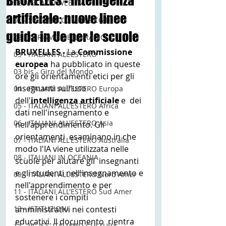
BRUXELLES - Intelligenza
12 - IESTV.TV WEB TV
artificiale: nuove linee
01 - SPECIALE COMITES CGIE
guida in Ue per le scuole
02 - TURISMO DELLE RADICI
BRUXELLES - 
La 
Commissione 
03 - ITALIANI ALL'ESTERO
europea 
ha pubblicato in queste 
03 bis - Giro del Mondo
ore gli orientamenti etici per gli 
insegnanti sull'uso 
04 - ITALIANI ALL'ESTERO Europa
dell'
intelligenza artificiale 
e  dei 
05 - ITALIANI ALL'ESTERO Africa
dati nell'insegnamento e 
06 - ITALIANI ALL'ESTERO Asia
nell'apprendimento. Gli 
orientamenti  esaminano in che 
07 - ITALIANI ALL'ESTERO Australia
modo l'IA viene utilizzata nelle 
08 - ITALIANI IN OCEANIA
scuole per aiutare gli  insegnanti 
e gli studenti nell'insegnamento e 
09 - ITALIANI ALL'ESTERO Nord Amer
nell'apprendimento e per  
11 - ITALIANI ALL'ESTERO Sud Amer
sostenere i compiti 
13 - ISTITUZIONI
amministrativi nei contesti 
educativi. Il documento  rientra 
14 - IIC IST. ITALIANO CULTURA