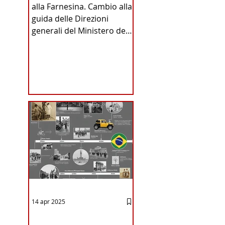
alla Farnesina. Cambio alla
INA
guida delle Direzioni
generali del Ministero degli
Affari Esteri e della
Cooperazione
Internazionale . Il Consiglio
dei Ministri di ieri ha infatti
deliberato le nomine
ICA
proposte dal ministro
Antonio Tajani . NUOVA
DIREZIONE GENERALE
DELLA FARNESINA
14 apr 2025
12 - IESTV.TV WEB TV