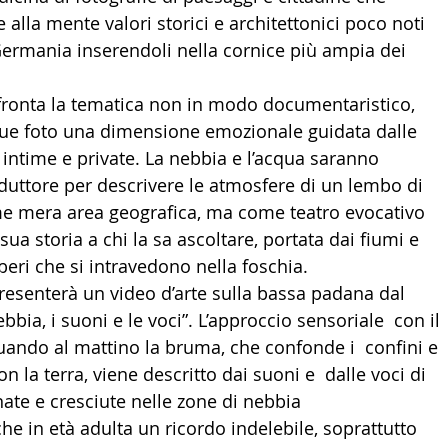
alla mente valori storici e architettonici poco noti  
LTURA
15 - AMBASCIATE CONSOLATI
16 - FARNES
n Germania inserendoli nella cornice più ampia dei  
fronta la tematica non in modo documentaristico,  
 - MAPPE ITALIANI ALL'ESTERO
19 - EUROPA
ue foto una dimensione emozionale guidata dalle 
 intime e private. La nebbia e l’acqua saranno 
onduttore per descrivere le atmosfere di un lembo di 
AMERICA-CENTRO
22 - AMERICA DEL SUD
23 - AFR
me mera area geografica, ma come teatro evocativo 
 sua storia a chi la sa ascoltare, portata dai fiumi e 
lberi che si intravedono nella foschia.
IA
26 - POLITICA
28 - PAPPAMONDO.TV
esenterà un video d’arte sulla bassa padana dal  
ebbia, i suoni e le voci”. L’approccio sensoriale  con il 
ando al mattino la bruma, che confonde i  confini e 
E ISTITUTO COMMERCIO ESTERO
32 - MADE IN ITALY
on la terra, viene descritto dai suoni e  dalle voci di 
te e cresciute nelle zone di nebbia  
 in età adulta un ricordo indelebile, soprattutto  