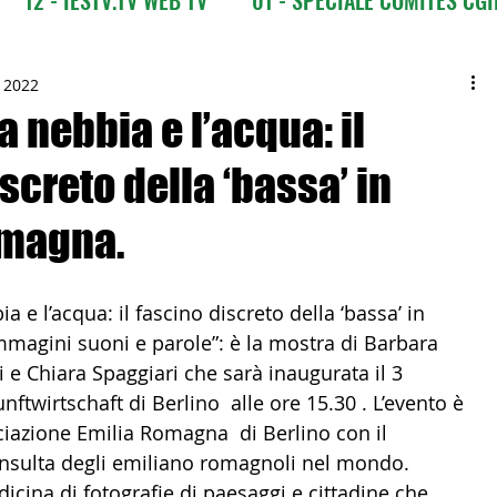
CI
03 - ITALIANI ALL'ESTERO
03 bis - Giro del M
c 2022
La nebbia e l’acqua: il
screto della ‘bassa’ in
 Europa
05 - ITALIANI ALL'ESTERO Africa
omagna.
Asia
07 - ITALIANI ALL'ESTERO Australia
 e l’acqua: il fascino discreto della ‘bassa’ in  
magini suoni e parole”: è la mostra di Barbara  
09 - ITALIANI ALL'ESTERO Nord Amer
 e Chiara Spaggiari che sarà inaugurata il 3  
twirtschaft di Berlino  alle ore 15.30 . L’evento è  
ociazione Emilia Romagna  di Berlino con il  
 Sud Amer
13 - ISTITUZIONI
onsulta degli emiliano romagnoli nel mondo.
icina di fotografie di paesaggi e cittadine che  