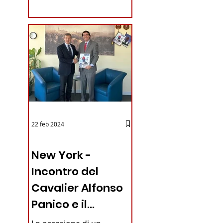
coraggioso che ha...
iano in
22 feb 2024
03 - ITALIANI ALL'ESTERO
New York -
Incontro del
Cavalier Alfonso
Panico e il
Generale dei