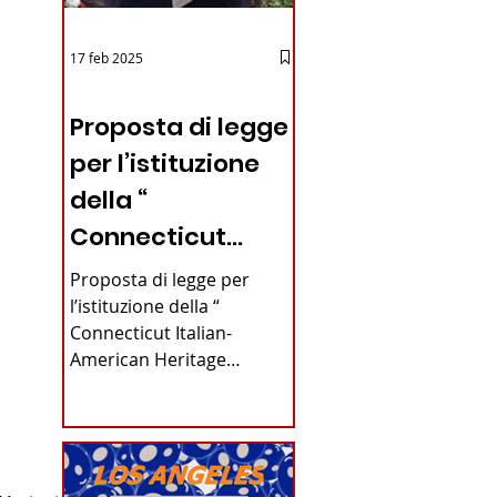
17 feb 2025
12 - IESTV.TV WEB TV
Proposta di legge
per l’istituzione
della “
Connecticut
Italian-American
Proposta di legge per
Heritage
l’istituzione della “
Connecticut Italian-
Commission”
American Heritage
nello stato del
Commission” nello stato
del Connecticut Di
Connecticut
Alfonso...