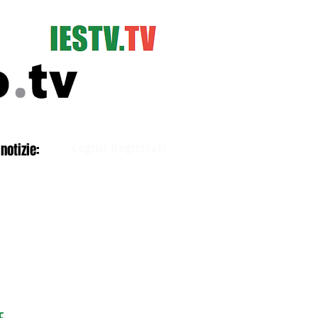
Accedi
notizie:
Login/ Registrati
E