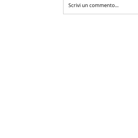
Scrivi un commento...
LA NUOVA FARNESINA