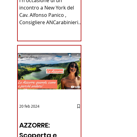
I n occasione di un
Carabinieri
incontro a New York del
Cav. Alfonso Panico ,
Fabrizio Parrulli
Consigliere ANCarabinieri
Sezione di New York, ex
Console del...
20 feb 2024
12 - IESTV.TV WEB TV
AZZORRE:
Scoperta e