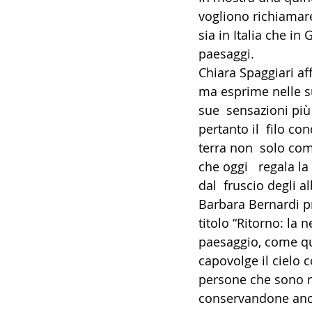
vogliono richiamare 
14 - IIC IST. ITALIANO CU
sia in Italia che i
paesaggi.
Chiara Spaggiari af
17 - ASSOCIAZIONI
18
ma esprime nelle s
sue  sensazioni più
pertanto il  filo c
20 - AMERICA
21 - 
terra non  solo co
che oggi   regala la
dal  fruscio degli a
24 - ASIA
25 - OCEAN
Barbara Bernardi pr
titolo “Ritorno: la n
paesaggio, come qu
30 - LAVORO
31 - IC
capovolge il cielo c
persone che sono na
conservandone anche