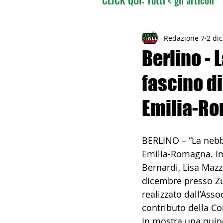
02 - TURISMO DELLE RADI
Redazione 7
2 di
Berlino - 
fascino di
04 - ITALIANI ALL'ESTERO
Emilia-R
06 - ITALIANI ALL'ESTERO 
BERLINO – “La nebbia
Emilia-Romagna. Im
08 - ITALIANI IN OCEANIA
Bernardi, Lisa Mazzi
dicembre presso Zunf
realizzato dall’Ass
11 - ITALIANI ALL'ESTERO
contributo della C
In mostra una quind