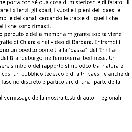
che porta con sé qualcosa di misterioso e di fatato.  Il 
e i silenzi, gli spazi, i vuoti e i pieni dei  paesi e 
mpi e dei canali cercando le tracce di  quelli che 
elli che sono rimasti.
po perduto e della memoria migrante sopita viene  
grafie di Chiara e nel video di Barbara. Entrambi i  
no un poetico ponte tra la “bassa”  dell’Emilia-
el Brandeburgo, nell’entroterra  berlinese. Un 
ere simbolo del rapporto simbiotico tra  natura e 
 così un pubblico tedesco o di altri paesi  e anche di 
al fascino discreto e particolare di una  parte della 
l vernissage della mostra testi di autori regionali 