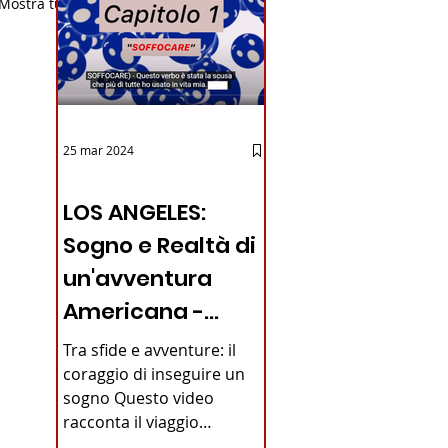
Mostra tutti
25 mar 2024
12 - IESTV.TV WEB TV
LOS ANGELES:
Sogno e Realtà di
un'avventura
Americana -
VIDEO
Tra sfide e avventure: il
coraggio di inseguire un
sogno Questo video
racconta il viaggio
straordinario di un giovane