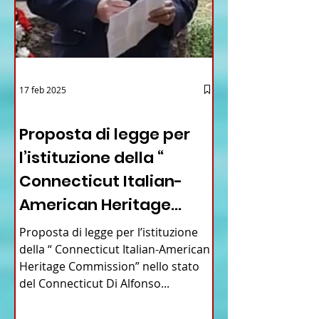
17 feb 2025
12 - IESTV.TV WEB TV
Proposta di legge per
l’istituzione della “
Connecticut Italian-
American Heritage
Commission” nello stato
Proposta di legge per l’istituzione
del Connecticut
della “ Connecticut Italian-American
Heritage Commission” nello stato
del Connecticut Di Alfonso...