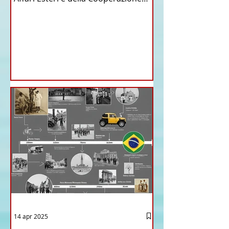
Internazionale . Il Consiglio dei
Ministri di ieri ha infatti deliberato le
nomine proposte dal ministro
Antonio Tajani . NUOVA DIREZIONE
GENERALE DELLA FARNESINA
14 apr 2025