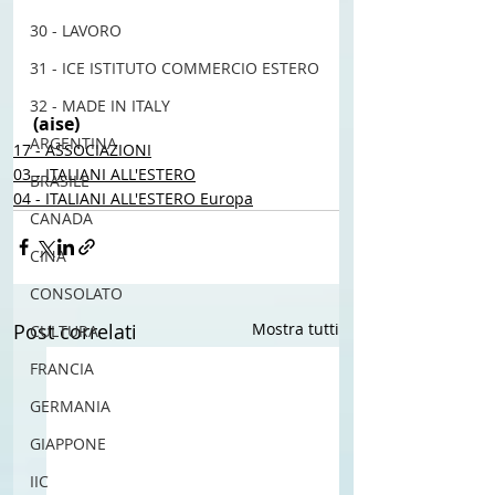
30 - LAVORO
31 - ICE ISTITUTO COMMERCIO ESTERO
32 - MADE IN ITALY
(aise) 
ARGENTINA
17 - ASSOCIAZIONI
03 - ITALIANI ALL'ESTERO
BRASILE
04 - ITALIANI ALL'ESTERO Europa
CANADA
CINA
CONSOLATO
Post correlati
Mostra tutti
CULTURA
FRANCIA
GERMANIA
GIAPPONE
IIC