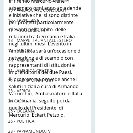
Il  Premio Mercurio viene 
assegnato ogni anno ad aziende 
15 - AMBASCIATE CONSOLATI
e iniziative che  si sono distinte 
16 - FARNESINA
per progetti particolarmente 
rilevanti nell’ambito  delle 
17 - ASSOCIAZIONI
relazioni tra Germania e Italia 
18 - MAPPE ITALIANI ALL'ESTERO
negli ultimi mesi. L’evento in  
19 - EUROPA
Ambasciata sarà un’occasione di 
networking e di scambio con  
20 - AMERICA
rappresentanti di istituzioni e 
21 - AMERICA-CENTRO
imprenditoria dei due Paesi.
Il  programma prevede anche i 
22 - AMERICA DEL SUD
saluti iniziali a cura di Armando 
23 - AFRICA
Varricchio,  Ambasciatore d’Italia 
in Germania, seguito poi da 
24 - ASIA
quello del Presidente  di 
25 - OCEANIA
Mercurio, Eckart Petzold. 
26 - POLITICA
28 - PAPPAMONDO.TV