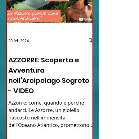
20 feb 2024
12 - IESTV.TV WEB TV
AZZORRE: Scoperta e
Avventura
nell'Arcipelago Segreto
- VIDEO
Azzorre: come, quando e perché
andarci. Le Azzorre, un gioiello
nascosto nell'immensità
dell'Oceano Atlantico, promettono
un'avventura...