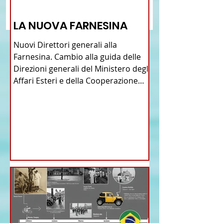
Talian e dell'Italiano in
Cina
12 - IESTV.TV WEB TV
Brasile
LA NUOVA FARNESINA
Nuovi Direttori generali alla
Farnesina. Cambio alla guida delle
Direzioni generali del Ministero degli
Affari Esteri e della Cooperazione
Internazionale . Il Consiglio dei
Ministri di ieri ha infatti deliberato le
nomine proposte dal ministro
Antonio Tajani . NUOVA DIREZIONE
GENERALE DELLA FARNESINA