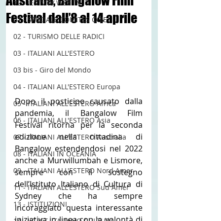
Australia, Bangalow Film
12 - IESTV.TV WEB TV
Festival dall’8 al 14 aprile
01 - SPECIALE COMITES CGIE
02 - TURISMO DELLE RADICI
03 - ITALIANI ALL'ESTERO
03 bis - Giro del Mondo
04 - ITALIANI ALL'ESTERO Europa
Dopo il posticipo causato dalla 
05 - ITALIANI ALL'ESTERO Africa
pandemia, il Bangalow Film 
06 - ITALIANI ALL'ESTERO Asia
Festival ritorna per la seconda 
edizione nella cittadina di 
07 - ITALIANI ALL'ESTERO Australia
Bangalow estendendosi nel 2022 
08 - ITALIANI IN OCEANIA
anche a Murwillumbah e Lismore, 
09 - ITALIANI ALL'ESTERO Nord Amer
sempre con il sostegno 
dell’Istituto Italiano di Cultura di 
11 - ITALIANI ALL'ESTERO Sud Amer
Sydney che ha sempre 
13 - ISTITUZIONI
incoraggiato questa interessante 
iniziativa in linea con la volontà di 
14 - IIC IST. ITALIANO CULTURA