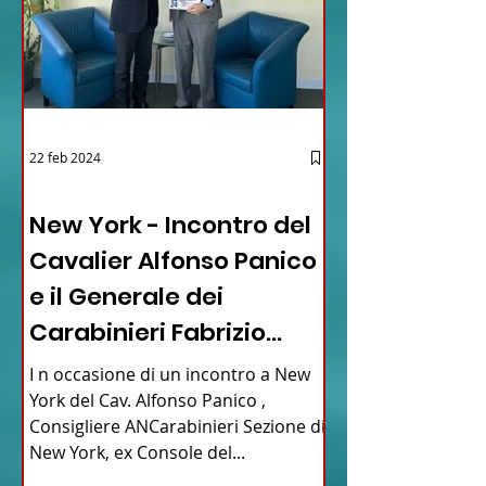
22 feb 2024
03 - ITALIANI ALL'ESTERO
New York - Incontro del
Cavalier Alfonso Panico
e il Generale dei
Carabinieri Fabrizio
Parrulli
I n occasione di un incontro a New
York del Cav. Alfonso Panico ,
Consigliere ANCarabinieri Sezione di
New York, ex Console del...