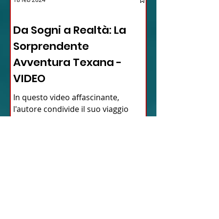
12 - IESTV.TV WEB TV
Da Sogni a Realtà: La
Sorprendente
Avventura Texana -
VIDEO
In questo video affascinante,
l'autore condivide il suo viaggio
inaspettato verso il cuore del Texas,
dimostrando come la vita possa...