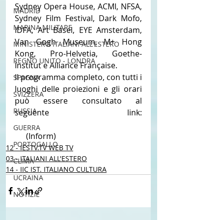
Sydney Opera House, ACMI, NFSA, 
MADRID
Sydney Film Festival, Dark Mofo, 
MARINA MILITARE
IDFA, Art Basel, EYE Amsterdam, 
Van Gogh Museum, M+ Hong 
MINISTERO ITALIANI ALL'ESTERO
Kong, Pro-Helvetia, Goethe-
REGNO UNITO - LONDRA
Institut e Alliance Française.
Il programma completo, con tutti i 
SPAGNA
luoghi delle proiezioni e gli orari 
SVIZZERA
può essere consultato al 
RUSSIA
seguente link: 
https://bangalowfilmfestival.com.
GUERRA
au
 (Inform)
PORTOGALLO
12 - IESTV.TV WEB TV
03 - ITALIANI ALL'ESTERO
CLIMA
14 - IIC IST. ITALIANO CULTURA
UCRAINA
NOTIZIE