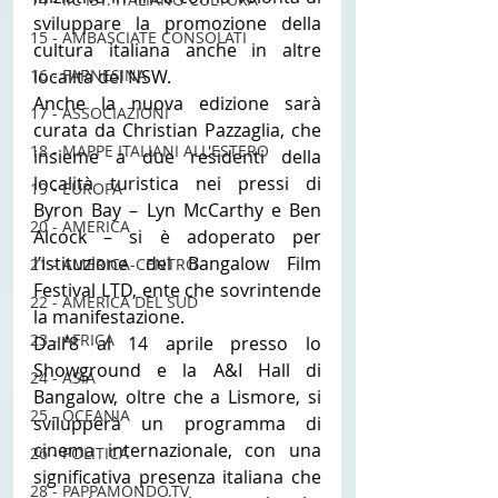
sviluppare la promozione della 
15 - AMBASCIATE CONSOLATI
cultura italiana anche in altre 
località del NSW.
16 - FARNESINA
Anche la nuova edizione sarà 
17 - ASSOCIAZIONI
curata da Christian Pazzaglia, che 
18 - MAPPE ITALIANI ALL'ESTERO
insieme a due residenti della 
località turistica nei pressi di 
19 - EUROPA
Byron Bay – Lyn McCarthy e Ben 
20 - AMERICA
Alcock – si è adoperato per 
l’istituzione del Bangalow Film 
21 - AMERICA-CENTRO
Festival LTD, ente che sovrintende 
22 - AMERICA DEL SUD
la manifestazione.
23 - AFRICA
Dall’8 al 14 aprile presso lo 
Showground e la A&I Hall di 
24 - ASIA
Bangalow, oltre che a Lismore, si 
25 - OCEANIA
svilupperà un programma di 
cinema internazionale, con una 
26 - POLITICA
significativa presenza italiana che 
28 - PAPPAMONDO.TV