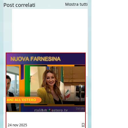
Post correlati
Mostra tutti
Commenti
Brasile La Storia del
Crescere Figli Italian
24 nov 2025
Scrivi un commento...