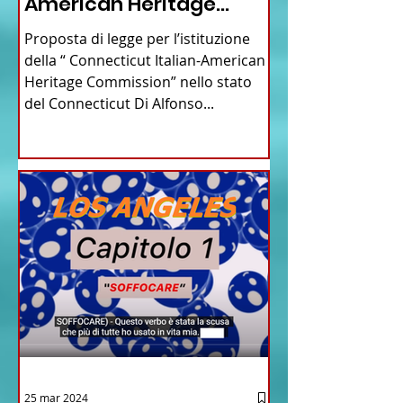
American Heritage
Commission” nello stato
Proposta di legge per l’istituzione
del Connecticut
della “ Connecticut Italian-American
Heritage Commission” nello stato
del Connecticut Di Alfonso...
25 mar 2024