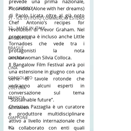
prevede una prima nazionale, 
Picciridda (Alone with her dreams) 
30 - LAVORO
di Paolo Licata oltre al già noto 
31 - ICE ISTITUTO COMMERCIO ESTERO
Chef Antonio’s recipes for 
32 - MADE IN ITALY
revolution di Trevor Graham. Nel 
programma è incluso anche Little 
ARGENTINA
Tornadoes che vede tra i 
BRASILE
protagonisti la nota 
anchorwoman Silvia Colloca.
CANADA
Il Bangalow Film Festival avrà poi 
CINA
una estensione in giugno con una 
CONSOLATO
serie di tavole rotonde che 
vedranno alcuni esperti in 
CULTURA
conversazione sul tema 
FRANCIA
“Sustainable future”.
Christian Pazzaglia è un curatore 
GERMANIA
e produttore multidisciplinare 
GIAPPONE
attivo a livello internazionale che 
ha collaborato con enti quali 
IIC