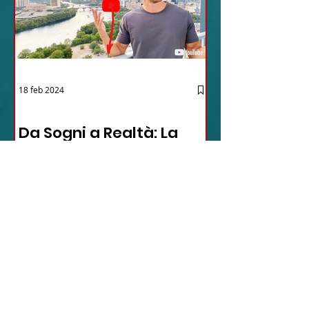
18 feb 2024
12 - IESTV.TV WEB TV
Da Sogni a Realtà: La
Sorprendente
Avventura Texana -
VIDEO
In questo video affascinante,
l'autore condivide il suo viaggio
inaspettato verso il cuore del Texas,
dimostrando come la vita possa...