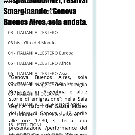
#AspettandoilMEI, Festival
12 - IESTV.TV WEB TV
Smarginando: “Genova
01 - SPECIALE COMITES CGIE
Buenos Aires, sola andata.
02 - TURISMO DELLE RADICI
03 - ITALIANI ALL'ESTERO
03 bis - Giro del Mondo
04 - ITALIANI ALL'ESTERO Europa
05 - ITALIANI ALL'ESTERO Africa
06 - ITALIANI ALL'ESTERO Asia
“Genova Buenos Aires, sola 
07 - ITALIANI ALL'ESTERO Australia
andata. Il viaggio della famiglia 
Bergoglio in Argentina e altre 
08 - ITALIANI IN OCEANIA
storie di emigrazione”: nella Sala 
09 - ITALIANI ALL'ESTERO Nord Amer
degli Armatori del Galata Museo 
del Mare di Genova, il 12 aprile 
11 - ITALIANI ALL'ESTERO Sud Amer
alle ore 17.30, si terrà una 
13 - ISTITUZIONI
presentazione /performance del 
14 - IIC IST. ITALIANO CULTURA