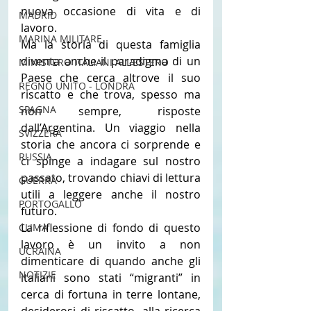
nuova occasione di vita e di 
MADRID
lavoro.
MARINA MILITARE
Ma la storia di questa famiglia 
diventa anche il paradigma di un 
MINISTERO ITALIANI ALL'ESTERO
Paese che cerca altrove il suo 
REGNO UNITO - LONDRA
riscatto e che trova, spesso ma 
SPAGNA
non sempre, risposte 
dall’Argentina. Un viaggio nella 
SVIZZERA
storia che ancora ci sorprende e 
RUSSIA
ci spinge a indagare sul nostro 
passato, trovando chiavi di lettura 
GUERRA
utili a leggere anche il nostro 
PORTOGALLO
futuro.
La riflessione di fondo di questo 
CLIMA
lavoro è un invito a non 
UCRAINA
dimenticare di quando anche gli 
NOTIZIE
italiani sono stati “migranti” in 
cerca di fortuna in terre lontane, 