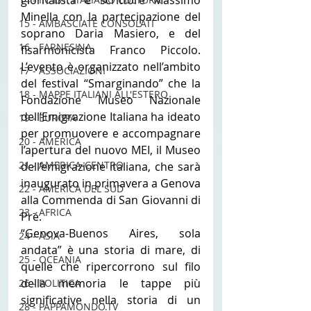
giornalista e scrittore Massimo 
Minella con la partecipazione del 
15 - AMBASCIATE CONSOLATI
soprano Daria Masiero, e del 
16 - FARNESINA
fisarmonicista Franco Piccolo. 
L’evento è organizzato nell’ambito 
17 - ASSOCIAZIONI
del festival “Smarginando” che la 
18 - MAPPE ITALIANI ALL'ESTERO
Fondazione Museo Nazionale 
dell’Emigrazione Italiana ha ideato 
19 - EUROPA
per promuovere e accompagnare 
20 - AMERICA
l’apertura del nuovo MEI, il Museo 
21 - AMERICA-CENTRO
dell’emigrazione italiana, che sarà 
inaugurato in primavera a Genova 
22 - AMERICA DEL SUD
alla Commenda di San Giovanni di 
23 - AFRICA
Pré.
“Genova-Buenos Aires, sola 
24 - ASIA
andata” è una storia di mare, di 
25 - OCEANIA
quelle che ripercorrono sul filo 
della memoria le tappe più 
26 - POLITICA
significative nella storia di un 
28 - PAPPAMONDO.TV