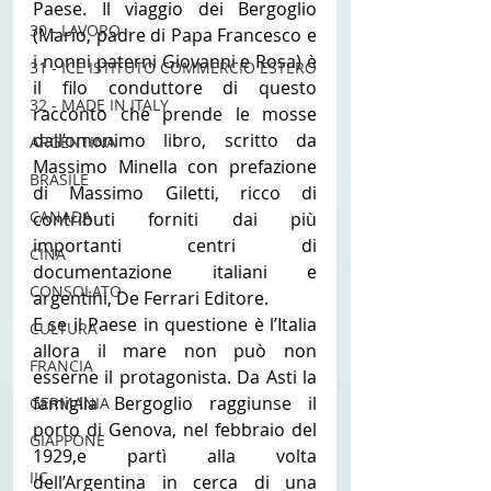
Paese. Il viaggio dei Bergoglio 
30 - LAVORO
(Mario, padre di Papa Francesco e 
i nonni paterni Giovanni e Rosa) è 
31 - ICE ISTITUTO COMMERCIO ESTERO
il filo conduttore di questo 
32 - MADE IN ITALY
racconto che prende le mosse 
dall’omonimo libro, scritto da 
ARGENTINA
Massimo Minella con prefazione 
BRASILE
di Massimo Giletti, ricco di 
CANADA
contributi forniti dai più 
importanti centri di 
CINA
documentazione italiani e 
CONSOLATO
argentini, De Ferrari Editore.
E se il Paese in questione è l’Italia 
CULTURA
allora il mare non può non 
FRANCIA
esserne il protagonista. Da Asti la 
famiglia Bergoglio raggiunse il 
GERMANIA
porto di Genova, nel febbraio del 
GIAPPONE
1929,e partì alla volta 
IIC
dell’Argentina in cerca di una 