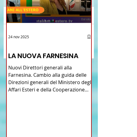
Commenti
Brasile La Storia del
Crescere Figli Italian
24 nov 2025
Scrivi un commento...
Talian e dell'Italiano in
Cina
12 - IESTV.TV WEB TV
Brasile
LA NUOVA FARNESINA
Nuovi Direttori generali alla
Farnesina. Cambio alla guida delle
Direzioni generali del Ministero degli
Affari Esteri e della Cooperazione
Internazionale . Il Consiglio dei
Ministri di ieri ha infatti deliberato le
nomine proposte dal ministro
Antonio Tajani . NUOVA DIREZIONE
GENERALE DELLA FARNESINA