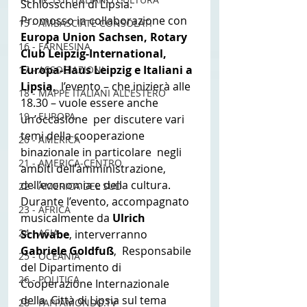
Schlösschen di Lipsia.
Promosso in collaborazione con 
15 - AMBASCIATE CONSOLATI
Europa Union Sachsen, Rotary 
16 - FARNESINA
Club Leipzig-International, 
Europa-Haus Leipzig e Italiani a 
17 - ASSOCIAZIONI
Lipsia
,  l’evento – che inizierà alle 
18 - MAPPE ITALIANI ALL'ESTERO
18.30 – vuole essere anche 
19 - EUROPA
un’occasione  per discutere vari 
temi della cooperazione 
20 - AMERICA
binazionale in particolare  negli 
21 - AMERICA-CENTRO
ambiti dell’amministrazione, 
dell’economia e della cultura.
22 - AMERICA DEL SUD
Durante l’evento, accompagnato 
23 - AFRICA
musicalmente da 
Ulrich 
24 - ASIA
Schwabe
, interverranno 
Gabriele Goldfuß
,  Responsabile 
25 - OCEANIA
del Dipartimento di 
26 - POLITICA
Cooperazione Internazionale 
della  Città di Lipsia sul tema 
28 - PAPPAMONDO.TV