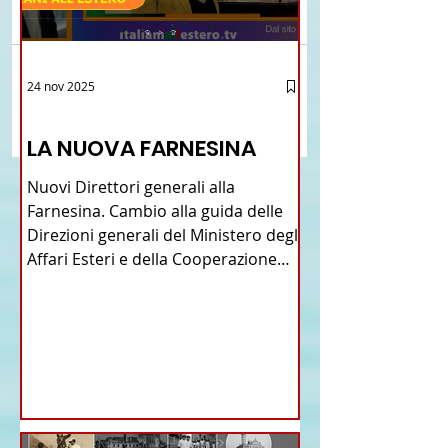
Commenti
Brasile La Storia del
Crescere Figli Italian
24 nov 2025
Scrivi un commento...
Talian e dell'Italiano in
Cina
12 - IESTV.TV WEB TV
Brasile
LA NUOVA FARNESINA
Nuovi Direttori generali alla
Farnesina. Cambio alla guida delle
Direzioni generali del Ministero degli
Affari Esteri e della Cooperazione
Internazionale . Il Consiglio dei
Ministri di ieri ha infatti deliberato le
nomine proposte dal ministro
Antonio Tajani . NUOVA DIREZIONE
GENERALE DELLA FARNESINA