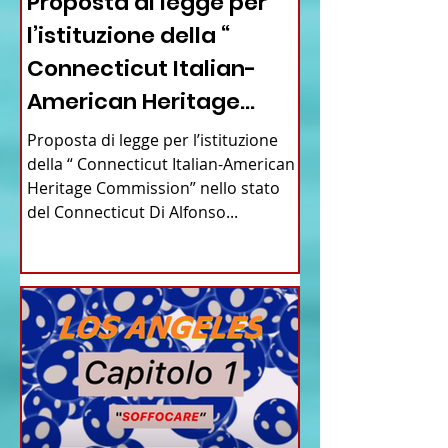
Proposta di legge per
l’istituzione della “
Connecticut Italian-
American Heritage
Commission” nello stato
Proposta di legge per l’istituzione
del Connecticut
della “ Connecticut Italian-American
Heritage Commission” nello stato
del Connecticut Di Alfonso...