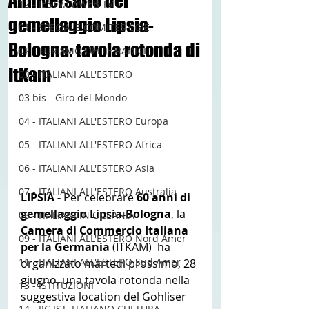
Anniversario del
12 - IESTV.TV WEB TV
gemellaggio Lipsia-
01 - SPECIALE COMITES CGIE
Bologna: tavola rotonda di
02 - TURISMO DELLE RADICI
ItKam
03 - ITALIANI ALL'ESTERO
03 bis - Giro del Mondo
04 - ITALIANI ALL'ESTERO Europa
05 - ITALIANI ALL'ESTERO Africa
06 - ITALIANI ALL'ESTERO Asia
07 - ITALIANI ALL'ESTERO Australia
LIPSIA - 
Per celebrare 
60 anni di 
gemellaggio Lipsia-Bologna
, la 
08 - ITALIANI IN OCEANIA
Camera di Commercio Italiana 
09 - ITALIANI ALL'ESTERO Nord Amer
per la Germania 
(ITKAM)  ha 
11 - ITALIANI ALL'ESTERO Sud Amer
organizzato martedì prossimo, 28 
giugno, una tavola rotonda nella  
13 - ISTITUZIONI
suggestiva location del Gohliser 
14 - IIC IST. ITALIANO CULTURA