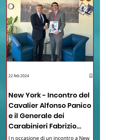
22 feb 2024
03 - ITALIANI ALL'ESTERO
New York - Incontro del
Cavalier Alfonso Panico
e il Generale dei
Carabinieri Fabrizio
Parrulli
I n occasione di un incontro a New