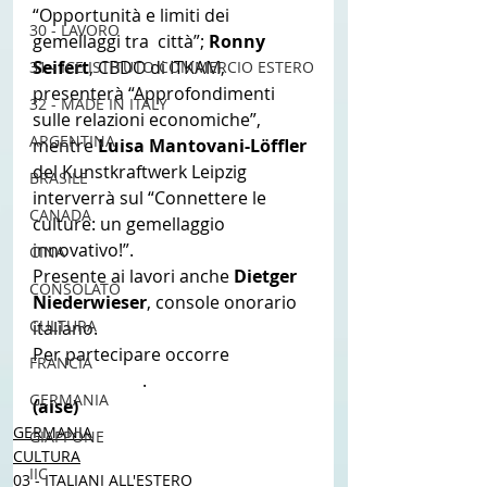
“Opportunità e limiti dei 
30 - LAVORO
gemellaggi tra  città”; 
Ronny 
Seifert
, CBDO di ITKAM, 
31 - ICE ISTITUTO COMMERCIO ESTERO
presenterà “Approfondimenti 
32 - MADE IN ITALY
sulle relazioni economiche”, 
ARGENTINA
mentre 
Luisa Mantovani-Löffler 
del Kunstkraftwerk Leipzig 
BRASILE
interverrà sul “Connettere le 
CANADA
culture: un gemellaggio 
innovativo!”.
CINA
Presente ai lavori anche 
Dietger 
CONSOLATO
Niederwieser
, console onorario 
CULTURA
italiano.
Per partecipare occorre 
FRANCIA
iscriversi qui
. 
GERMANIA
(aise) 
GERMANIA
GIAPPONE
CULTURA
IIC
03 - ITALIANI ALL'ESTERO