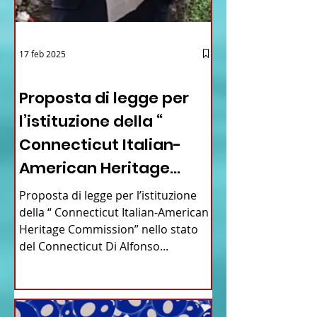
17 feb 2025
12 - IESTV.TV WEB TV
Proposta di legge per
l’istituzione della “
Connecticut Italian-
American Heritage
Commission” nello stato
Proposta di legge per l’istituzione
del Connecticut
della “ Connecticut Italian-American
Heritage Commission” nello stato
del Connecticut Di Alfonso...