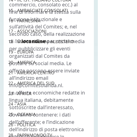
commercio, consolato ecc.) al 
15 - AMBASCIATE CONSOLATI
fine di informare la stessa sulla 
funzione istituzionale e 
16 - FARNESINA
sull’attività del Comites; e, nel 
17 - ASSOCIAZIONI
secondo caso, della realizzazione 
di 10
 locandine
 per social media 
18 - MAPPE ITALIANI ALL'ESTERO
per pubblicizzare gli eventi 
19 - EUROPA
organizzati dal Comites da 
20 - AMERICA
postare su social media. Le 
offerte possono essere inviate 
21 - AMERICA-CENTRO
all’indirizzo email 
22 - AMERICA DEL SUD
info@comitesolanda.nl.
Le offerte economiche redatte in 
23 - AFRICA
lingua italiana, debitamente 
24 - ASIA
sottoscritte dall’interessato, 
25 - OCEANIA
dovranno contenere: i dati 
dell’offerente; e l’indicazione 
26 - POLITICA
dell’indirizzo di posta elettronica 
28 - PAPPAMONDO.TV
semplice ove ricevere le 