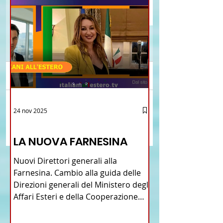
Commenti
Brasile La Storia del
Proposta di legge pe
24 nov 2025
Scrivi un commento...
Talian e dell'Italiano in
l’istituzione della “
12 - IESTV.TV WEB TV
Brasile
Connecticut Italian-
LA NUOVA FARNESINA
American Heritage
Commission” nello 
Nuovi Direttori generali alla
del Connecticut
Farnesina. Cambio alla guida delle
Direzioni generali del Ministero degli
Affari Esteri e della Cooperazione
Internazionale . Il Consiglio dei
Ministri di ieri ha infatti deliberato le