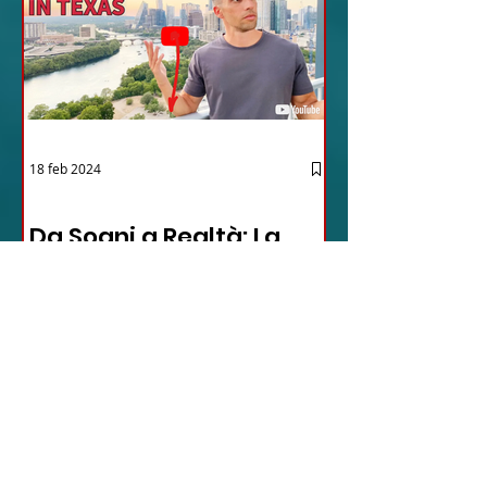
18 feb 2024
12 - IESTV.TV WEB TV
Da Sogni a Realtà: La
Sorprendente
Avventura Texana -
VIDEO
In questo video affascinante,
l'autore condivide il suo viaggio
inaspettato verso il cuore del Texas,
dimostrando come la vita possa...