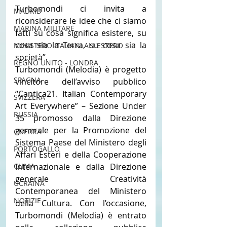
Turbomondi ci invita a 
MADRID
riconsiderare le idee che ci siamo 
MARINA MILITARE
fatti su cosa significa esistere, su 
cosa sia la Terra, su cosa sia la 
MINISTERO ITALIANI ALL'ESTERO
società”.
REGNO UNITO - LONDRA
Turbomondi (Melodia) è progetto 
SPAGNA
vincitore dell’avviso pubblico 
“Cantica21. Italian Contemporary 
SVIZZERA
Art Everywhere” – Sezione Under 
RUSSIA
35 promosso dalla Direzione 
generale per la Promozione del 
GUERRA
Sistema Paese del Ministero degli 
PORTOGALLO
Affari Esteri e della Cooperazione 
CLIMA
Internazionale e dalla Direzione 
generale Creatività 
UCRAINA
Contemporanea del Ministero 
NOTIZIE
della Cultura. Con l’occasione, 
Turbomondi (Melodia) è entrato 