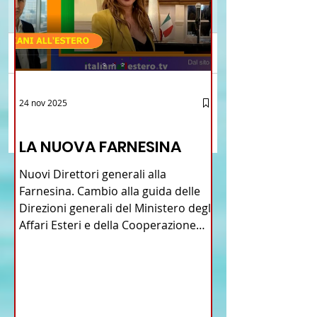
Commenti
Brasile La Storia del
Crescere Figli Italian
24 nov 2025
Scrivi un commento...
Talian e dell'Italiano in
Cina
12 - IESTV.TV WEB TV
Brasile
LA NUOVA FARNESINA
Nuovi Direttori generali alla
Farnesina. Cambio alla guida delle
Direzioni generali del Ministero degli
Affari Esteri e della Cooperazione
Internazionale . Il Consiglio dei
Ministri di ieri ha infatti deliberato le
nomine proposte dal ministro
Antonio Tajani . NUOVA DIREZIONE
GENERALE DELLA FARNESINA