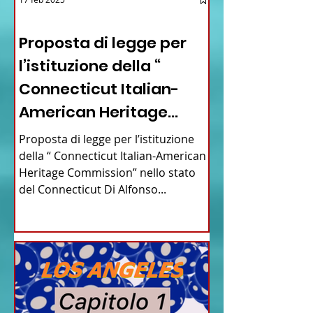
12 - IESTV.TV WEB TV
Proposta di legge per
l’istituzione della “
Connecticut Italian-
American Heritage
Commission” nello stato
Proposta di legge per l’istituzione
del Connecticut
della “ Connecticut Italian-American
Heritage Commission” nello stato
del Connecticut Di Alfonso...