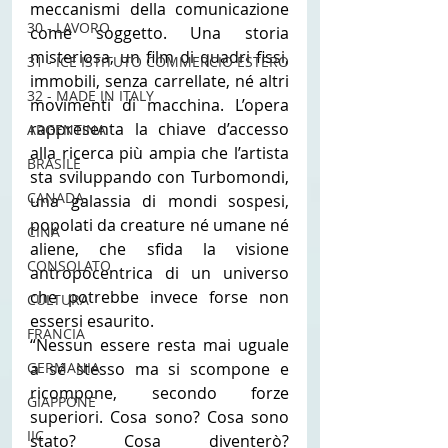
meccanismi della comunicazione 
30 - LAVORO
come soggetto. Una storia 
misteriosa, un film di quadri fissi, 
31 - ICE ISTITUTO COMMERCIO ESTERO
immobili, senza carrellate, né altri 
32 - MADE IN ITALY
movimenti di macchina. L’opera 
rappresenta la chiave d’accesso 
ARGENTINA
alla ricerca più ampia che l’artista 
BRASILE
sta sviluppando con Turbomondi, 
CANADA
una galassia di mondi sospesi, 
popolati da creature né umane né 
CINA
aliene, che sfida la visione 
CONSOLATO
antropocentrica di un universo 
che potrebbe invece forse non 
CULTURA
essersi esaurito.
FRANCIA
“Nessun essere resta mai uguale 
GERMANIA
a sé stesso ma si scompone e 
ricompone, secondo forze 
GIAPPONE
superiori. Cosa sono? Cosa sono 
IIC
stato? Cosa diventerò? 