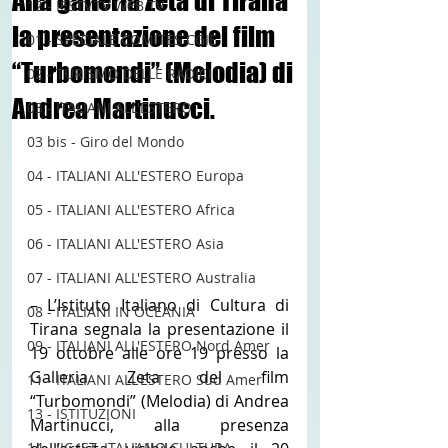
Alla galleria Zeta di Tirana
12 - IESTV.TV WEB TV
la presentazione del film
01 - SPECIALE COMITES CGIE
“Turbomondi” (Melodia) di
02 - TURISMO DELLE RADICI
Andrea Martinucci.
03 - ITALIANI ALL'ESTERO
03 bis - Giro del Mondo
04 - ITALIANI ALL'ESTERO Europa
05 - ITALIANI ALL'ESTERO Africa
06 - ITALIANI ALL'ESTERO Asia
07 - ITALIANI ALL'ESTERO Australia
– L’Istituto Italiano di Cultura di 
08 - ITALIANI IN OCEANIA
Tirana segnala la presentazione il 
09 - ITALIANI ALL'ESTERO Nord Amer
19 ottobre alle ore 19 presso la 
Galleria Zeta del film 
11 - ITALIANI ALL'ESTERO Sud Amer
“Turbomondi” (Melodia) di Andrea 
13 - ISTITUZIONI
Martinucci, alla presenza 
14 - IIC IST. ITALIANO CULTURA