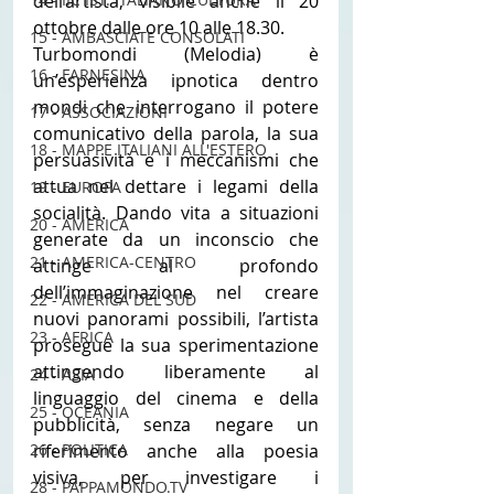
dell’artista, visibile anche il 20 
ottobre dalle ore 10 alle 18.30.
15 - AMBASCIATE CONSOLATI
Turbomondi (Melodia) è 
16 - FARNESINA
un’esperienza ipnotica dentro 
mondi che interrogano il potere 
17 - ASSOCIAZIONI
comunicativo della parola, la sua 
18 - MAPPE ITALIANI ALL'ESTERO
persuasività e i meccanismi che 
attua nel dettare i legami della 
19 - EUROPA
socialità. Dando vita a situazioni 
20 - AMERICA
generate da un inconscio che 
21 - AMERICA-CENTRO
attinge al profondo 
dell’immaginazione nel creare 
22 - AMERICA DEL SUD
nuovi panorami possibili, l’artista 
23 - AFRICA
prosegue la sua sperimentazione 
attingendo liberamente al 
24 - ASIA
linguaggio del cinema e della 
25 - OCEANIA
pubblicità, senza negare un 
26 - POLITICA
riferimento anche alla poesia 
visiva, per investigare i 
28 - PAPPAMONDO.TV