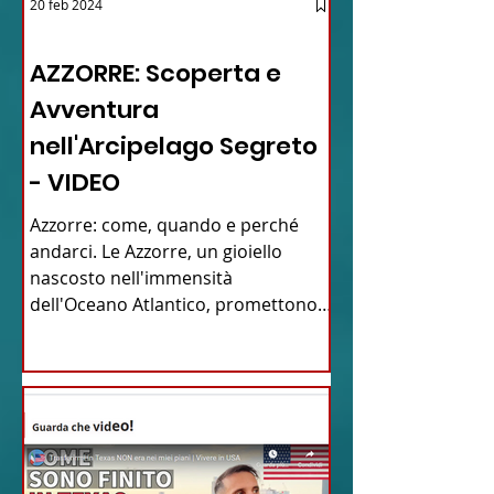
20 feb 2024
12 - IESTV.TV WEB TV
AZZORRE: Scoperta e
Avventura
nell'Arcipelago Segreto
- VIDEO
Azzorre: come, quando e perché
andarci. Le Azzorre, un gioiello
nascosto nell'immensità
dell'Oceano Atlantico, promettono
un'avventura...