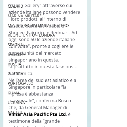
“Italian Gallery” attraverso cui 
MADRID
aziende italiane possono vendere 
MARINA MILITARE
i loro prodotti all’interno di 
MINISTERO ITALIANI ALL'ESTERO
Lazada, parte di Alibaba, e 
Shopee, Fairprice e Redmart. Ad 
REGNO UNITO - LONDRA
oggi sono 50 le aziende italiane 
SPAGNA
coinvolte”, pronte a cogliere le 
opportunità del mercato 
SVIZZERA
singaporiano in questa, 
RUSSIA
soprattutto in questa fase post-
pandemica.
GUERRA
Nell’area del sud est asiatico e a 
PORTOGALLO
Singapore in particolare “la 
CLIMA
ripresa è abbastanza 
trasversale”, conferma Bosco 
UCRAINA
che, da General Manager di 
NOTIZIE
Vimar Asia Pacific Pte Ltd
, è 
testimone della “grande 