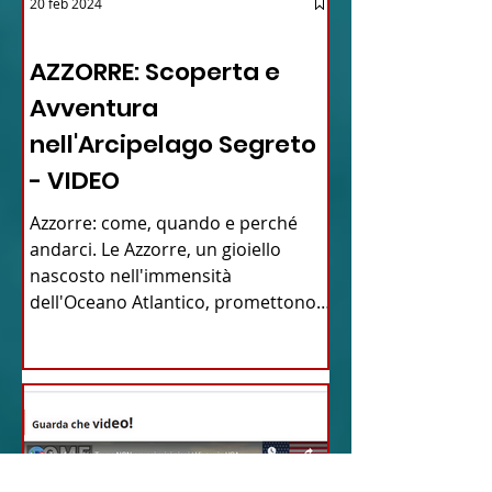
20 feb 2024
12 - IESTV.TV WEB TV
AZZORRE: Scoperta e
Avventura
nell'Arcipelago Segreto
- VIDEO
Azzorre: come, quando e perché
andarci. Le Azzorre, un gioiello
nascosto nell'immensità
dell'Oceano Atlantico, promettono
un'avventura...