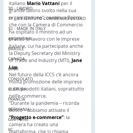
italiano 
Mario Vattani 
per il 
30 - LAVORO
grande lavoro svolto nella sua 
organizzazione”, continua Bosco, 
31 - ICE ISTITUTO COMMERCIO ESTERO
che con la Camera di Commercio 
32 - MADE IN ITALY
ha ospitato il ministro ad un 
ARGENTINA
pranzo di lavoro con le imprese 
italiane, cui ha partecipato anche 
BRASILE
la Deputy Secretary del Ministry 
CANADA
of Trade and Industry (MTI), 
Jane 
Lim
.
CINA
Nel futuro della ICCS c’è ancora 
CONSOLATO
molta promozione delle imprese 
e dei prodotti italiani, soprattutto 
CULTURA
nell’e-commerce.
FRANCIA
“Durante la pandemia – ricorda 
GERMANIA
Bosco – abbiamo attivato il 
“Progetto e-commerce”
: la 
GIAPPONE
camera ha creato una 
IIC
piattaforma, che si chiama 