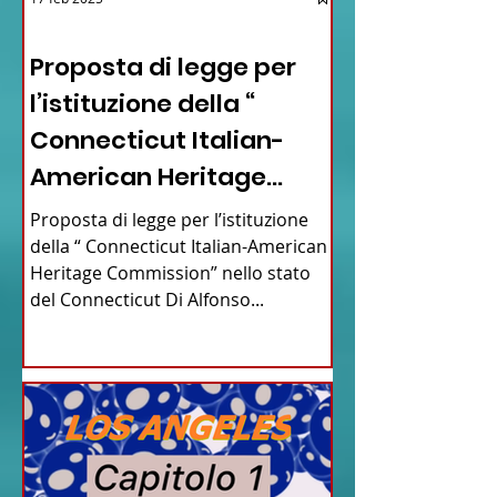
12 - IESTV.TV WEB TV
Proposta di legge per
l’istituzione della “
Connecticut Italian-
American Heritage
Commission” nello stato
Proposta di legge per l’istituzione
del Connecticut
della “ Connecticut Italian-American
Heritage Commission” nello stato
del Connecticut Di Alfonso...