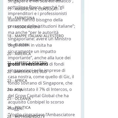
Singapore e nel Sud est asiatico”, 
sottolinea Bosco, perché “gli 
15 - AMBASCIATE CONSOLATI
imprenditori e i professionisti 
16 - FARNESINA
italiani hanno bisogno della 
presenza delle istituzioni italiane”; 
17 - ASSOCIAZIONI
ma anche “per le autorità 
18 - MAPPE ITALIANI ALL'ESTERO
singaporiane: avere un Ministro 
19 - EUROPA
degli esteri in visita ha 
sicuramente un impatto 
20 - AMERICA
importante”, anche alla luce dei 
21 - AMERICA-CENTRO
grossi investimenti 
di fondi 
singaporiani nelle imprese di 
22 - AMERICA DEL SUD
casa nostra, come quello di Gic, il 
23 - AFRICA
fondo sovrano di Singapore, che 
ha acquistato il 7% di Intercos, o 
24 - ASIA
del Grow Capital Global che ha 
25 - OCEANIA
acquisito Conbipel lo scorso 
26 - POLITICA
maggio.
“Voglio ringraziare l’Ambasciatore 
28 - PAPPAMONDO.TV