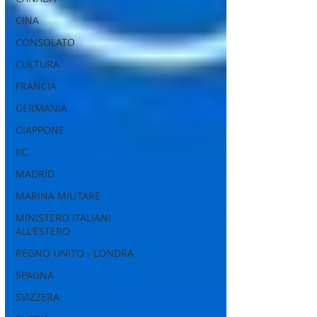
CINA
CONSOLATO
CULTURA
FRANCIA
GERMANIA
GIAPPONE
IIC
MADRID
MARINA MILITARE
MINISTERO ITALIANI
ALL'ESTERO
REGNO UNITO - LONDRA
SPAGNA
SVIZZERA