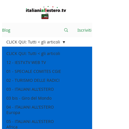
Blog
Iscriviti
CLICK QUI: Tutti < gli articoli
CLICK QUI: Tutti < gli articoli
12 - IESTV.TV WEB TV
01 - SPECIALE COMITES CGIE
02 - TURISMO DELLE RADICI
03 - ITALIANI ALL'ESTERO
03 bis - Giro del Mondo
04 - ITALIANI ALL'ESTERO
Europa
05 - ITALIANI ALL'ESTERO
Africa