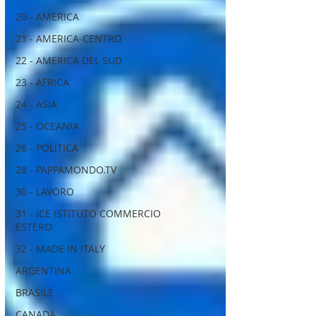
20 - AMERICA
21 - AMERICA-CENTRO
22 - AMERICA DEL SUD
23 - AFRICA
24 - ASIA
25 - OCEANIA
26 - POLITICA
28 - PAPPAMONDO.TV
30 - LAVORO
31 - ICE ISTITUTO COMMERCIO
ESTERO
32 - MADE IN ITALY
ARGENTINA
BRASILE
CANADA