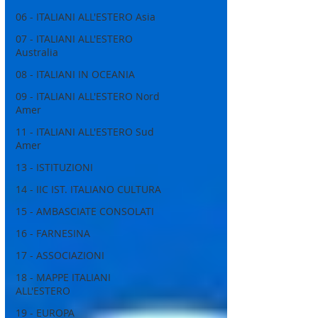
06 - ITALIANI ALL'ESTERO Asia
07 - ITALIANI ALL'ESTERO
Australia
08 - ITALIANI IN OCEANIA
09 - ITALIANI ALL'ESTERO Nord
Amer
11 - ITALIANI ALL'ESTERO Sud
Amer
13 - ISTITUZIONI
14 - IIC IST. ITALIANO CULTURA
15 - AMBASCIATE CONSOLATI
16 - FARNESINA
17 - ASSOCIAZIONI
18 - MAPPE ITALIANI
ALL'ESTERO
19 - EUROPA