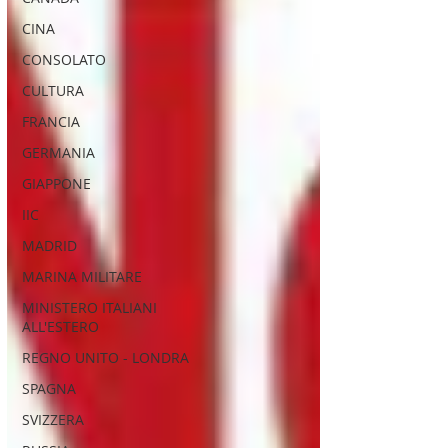
CINA
CONSOLATO
CULTURA
FRANCIA
GERMANIA
GIAPPONE
IIC
MADRID
MARINA MILITARE
MINISTERO ITALIANI
ALL'ESTERO
REGNO UNITO - LONDRA
SPAGNA
SVIZZERA