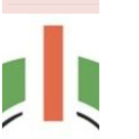
in vista della COP26
– Nel quadro delle azioni di
sensibilizzazione sulle tematiche
ambientali e relative alla lotta ai
cambiamenti climatici, le Ambasciate...