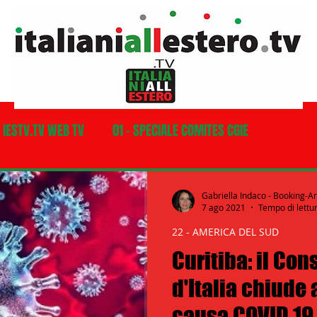
- IESTV.TV WEB TV
01 - SPECIALE COMITES CGIE
03 - ITALIANI ALL'ESTERO
03 bis - Giro del Mondo
Gabriella Indaco - Booking-A
7 ago 2021
Tempo di lettu
22 - AMERICA DEL SUD
a
05 - ITALIANI ALL'ESTERO Africa
Curitiba: il Co
d'Italia chiude 
07 - ITALIANI ALL'ESTERO Australia
causa COVID 19