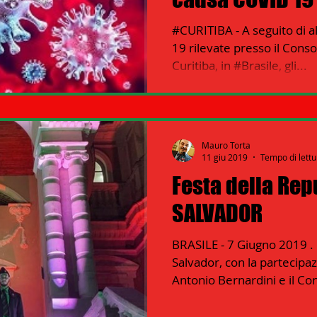
#CURITIBA - A seguito di a
 - ITALIANI ALL'ESTERO Nord Amer
19 rilevate presso il Conso
Curitiba, in #Brasile, gli...
er
13 - ISTITUZIONI
14 - IIC IST. ITALIANO CULTURA
Mauro Torta
16 - FARNESINA
17 - ASSOCIAZIONI
11 giu 2019
Tempo di lettu
Festa della Rep
19 - EUROPA
20 - AMERICA
SALVADOR
21 - AMERICA-CENTRO
BRASILE - 7 Giugno 2019 . 
Salvador, con la partecipa
 AFRICA
24 - ASIA
25 - OCEANIA
26 - POLITICA
Antonio Bernardini e il Con