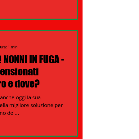
tura: 1 min
! NONNI IN FUGA -
pensionati
ero e dove?
nche oggi la sua
ella migliore soluzione per
amo dei...