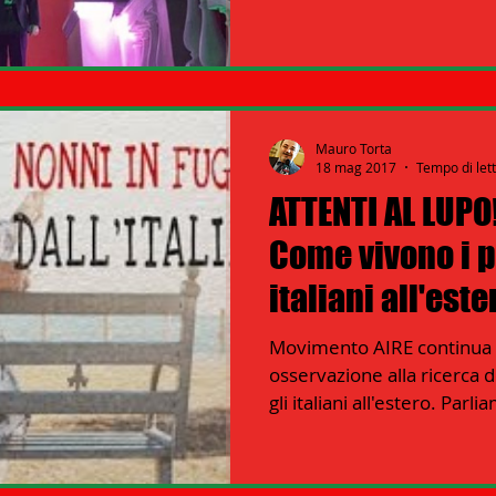
 LAVORO
31 - ICE ISTITUTO COMMERCIO ESTERO
Mauro Torta
18 mag 2017
Tempo di let
ATTENTI AL LUPO
Come vivono i 
italiani all'est
Movimento AIRE continua a
osservazione alla ricerca d
gli italiani all'estero. Parli