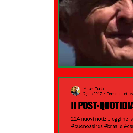
Mauro Torta
7 gen 2017
Tempo di lettur
Il POST-QUOTIDIA
224 nuovi notizie oggi nell
#buenosaires #brasile #ca