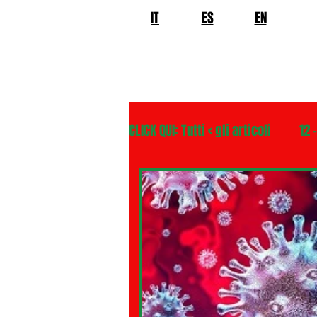
IT
ES
EN
CLICK QUI: Tutti < gli articoli
12 
02 - TURISMO DELLE RADICI
04 - ITALIANI ALL'ESTERO Europ
06 - ITALIANI ALL'ESTERO Asia