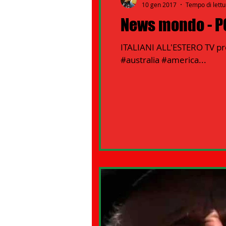
10 gen 2017
Tempo di lettu
News mondo - PO
ITALIANI ALL'ESTERO TV pre
#australia #america...