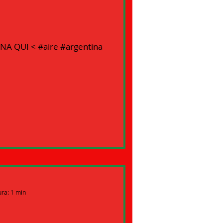
GINA QUI < #aire #argentina
ura: 1 min