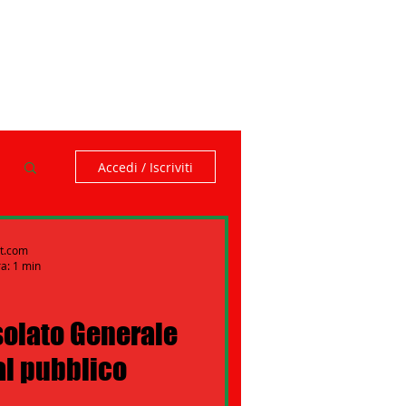
Accedi / Iscriviti
rt.com
ra: 1 min
nsolato Generale
al pubblico