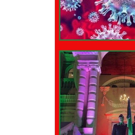
08 - ITALIANI IN OCEANIA
09
11 - ITALIANI ALL'ESTERO Sud Am
15 - AMBASCIATE CONSOLATI
18 - MAPPE ITALIANI ALL'ESTERO
22 - AMERICA DEL SUD
23 -