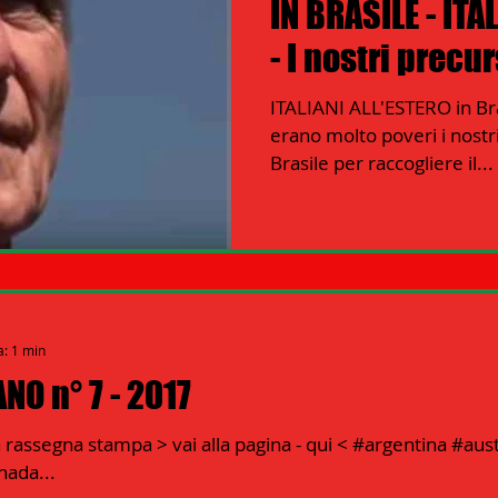
IN BRASILE - ITA
- I nostri precur
ITALIANI ALL'ESTERO in Brasi
erano molto poveri i nostr
Brasile per raccogliere il...
a: 1 min
NO n° 7 - 2017
a rassegna stampa > vai alla pagina - qui < #argentina #aus
nada...