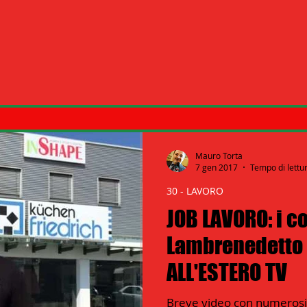
Mauro Torta
7 gen 2017
Tempo di lettu
30 - LAVORO
JOB LAVORO: i co
Lambrenedetto -
ALL'ESTERO TV
Breve video con numerosi u