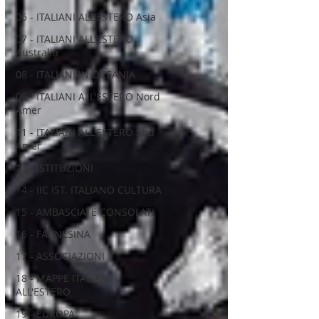
06 - ITALIANI ALL'ESTERO Asia
07 - ITALIANI ALL'ESTERO
Australia
08 - ITALIANI IN OCEANIA
09 - ITALIANI ALL'ESTERO Nord
Amer
11 - ITALIANI ALL'ESTERO Sud
Amer
13 - ISTITUZIONI
14 - IIC IST. ITALIANO CULTURA
15 - AMBASCIATE CONSOLATI
16 - FARNESINA
17 - ASSOCIAZIONI
18 - MAPPE ITALIANI
ALL'ESTERO
19 - EUROPA