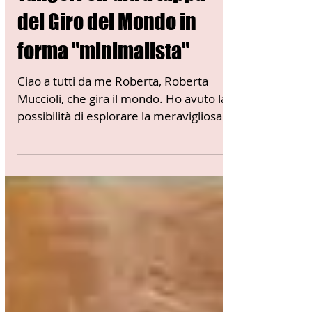
Mauro Torta
19 mag 2023
Tempo di lettura: 4 min
03 - ITALIANI ALL'ESTERO
Tangeri Un'altra tappa
del Giro del Mondo in
forma "minimalista"
Ciao a tutti da me Roberta, Roberta
Muccioli, che gira il mondo. Ho avuto la
possibilità di esplorare la meravigliosa
città di Tangeri....