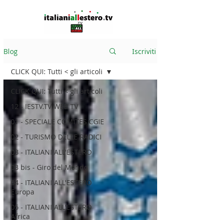
Blog
Iscriviti
CLICK QUI: Tutti < gli articoli
CLICK QUI: Tutti < gli articoli
12 - IESTV.TV WEB TV
01 - SPECIALE COMITES CGIE
02 - TURISMO DELLE RADICI
03 - ITALIANI ALL'ESTERO
03 bis - Giro del Mondo
04 - ITALIANI ALL'ESTERO
Europa
05 - ITALIANI ALL'ESTERO
Africa