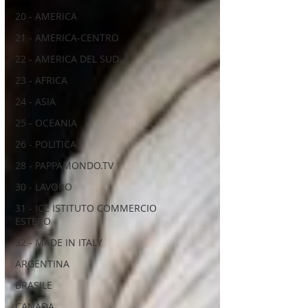
20 - AMERICA
21 - AMERICA-CENTRO
22 - AMERICA DEL SUD
23 - AFRICA
24 - ASIA
25 - OCEANIA
26 - POLITICA
28 - PAPPAMONDO.TV
30 - LAVORO
31 - ICE ISTITUTO COMMERCIO
ESTERO
32 - MADE IN ITALY
ARGENTINA
BRASILE
CANADA