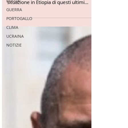
RUSSIA
- “L’Italia esprime profonda
preoccupazione per il deteriorarsi della
GUERRA
situazione in Etiopia di questi ultimi
PORTOGALLO
giorni, che rappresenta un...
CLIMA
UCRAINA
NOTIZIE