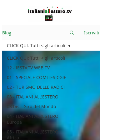
Blog
Iscriviti
CLICK QUI: Tutti < gli articoli
CLICK QUI: Tutti < gli articoli
12 - IESTV.TV WEB TV
01 - SPECIALE COMITES CGIE
02 - TURISMO DELLE RADICI
03 - ITALIANI ALL'ESTERO
03 bis - Giro del Mondo
04 - ITALIANI ALL'ESTERO
Europa
05 - ITALIANI ALL'ESTERO
Africa