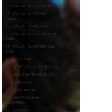
06 - ITALIANI ALL'ESTERO Asia
07 - ITALIANI ALL'ESTERO
Australia
08 - ITALIANI IN OCEANIA
09 - ITALIANI ALL'ESTERO Nord
Amer
11 - ITALIANI ALL'ESTERO Sud
Amer
13 - ISTITUZIONI
14 - IIC IST. ITALIANO CULTURA
15 - AMBASCIATE CONSOLATI
16 - FARNESINA
17 - ASSOCIAZIONI
18 - MAPPE ITALIANI
ALL'ESTERO
19 - EUROPA