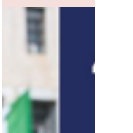
l’incarico di Ambasciatore d’Italia in
Etiopia. Lavorerò intensamente per
consolidare il profondo vincolo...