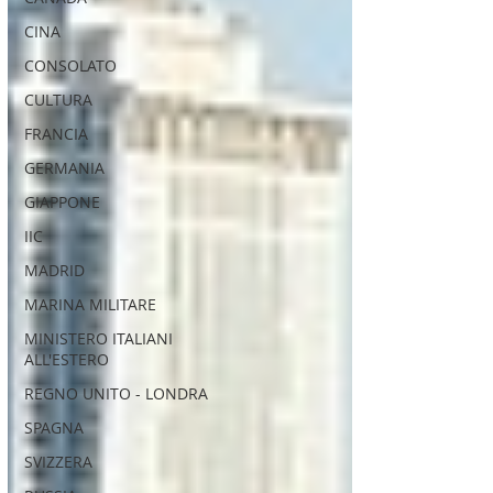
CINA
CONSOLATO
CULTURA
FRANCIA
GERMANIA
GIAPPONE
IIC
MADRID
MARINA MILITARE
MINISTERO ITALIANI
ALL'ESTERO
REGNO UNITO - LONDRA
SPAGNA
SVIZZERA