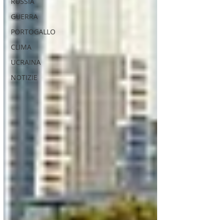
RUSSIA
GUERRA
PORTOGALLO
CLIMA
UCRAINA
NOTIZIE