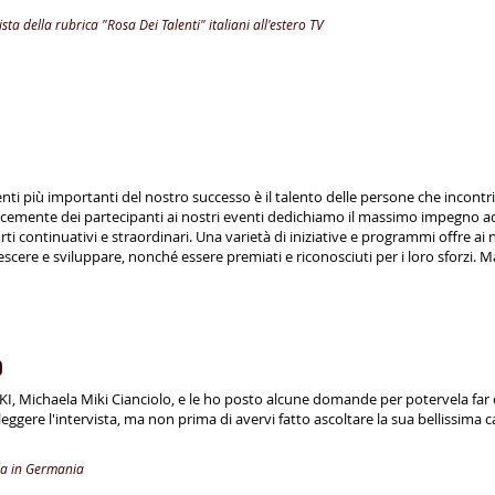
sta della rubrica "Rosa Dei Talenti" italiani all'estero TV
i più importanti del nostro successo è il talento delle persone che incontr
cemente dei partecipanti ai nostri eventi dedichiamo il massimo impegno ad
i continuativi e straordinari. Una varietà di iniziative e programmi offre ai 
scere e sviluppare, nonché essere premiati e riconosciuti per i loro sforzi. 
o
I, Michaela Miki Cianciolo, e le ho posto alcune domande per potervela far
 leggere l'intervista, ma non prima di avervi fatto ascoltare la sua bellissima 
la in Germania