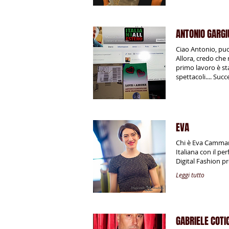
ANTONIO GARGI
Ciao Antonio, puo
Allora, credo che
primo lavoro è sta
spettacoli.... Su
EVA
Chi è Eva Cammarat
Italiana con il p
Digital Fashion pr
Leggi tutto
GABRIELE COTI