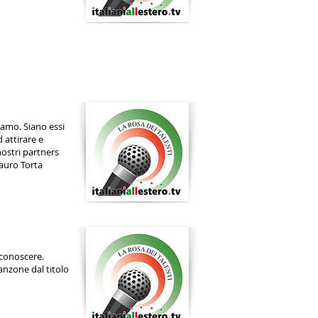
iamo. Siano essi
 attirare e
nostri partners
Mauro Torta
 conoscere.
canzone dal titolo