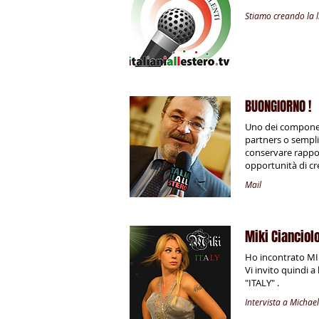
Stiamo creando la li
BUONGIORNO !
Uno dei component
partners o sempli
conservare rapport
opportunità di cre
Mail
Miki Cianciol
Ho incontrato MIK
Vi invito quindi a
"ITALY" .
Intervista a Michae