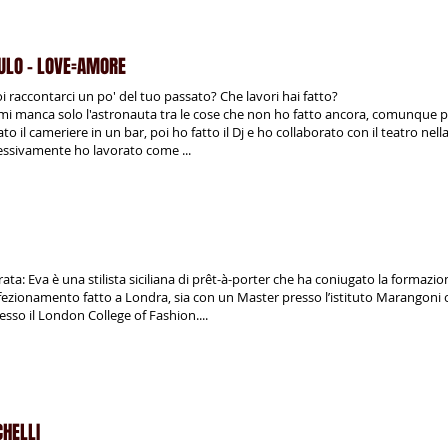
ULO - LOVE=AMORE
i raccontarci un po' del tuo passato? Che lavori hai fatto?
 mi manca solo l'astronauta tra le cose che non ho fatto ancora, comunque po
to il cameriere in un bar, poi ho fatto il Dj e ho collaborato con il teatro nell
ccessivamente ho lavorato come ...
a: Eva è una stilista siciliana di prêt-à-porter che ha coniugato la formazion
erfezionamento fatto a Londra, sia con un Master presso l’istituto Marangoni
esso il London College of Fashion....
CHELLI