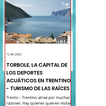
Comentarios
LOS ABRUZOS MÁS
UN PASEO EN LA PRO
12 dic 2022
Escribir un comentario...
ANTIGUOS - TURISMO DE
DE CASERTA SOSTENIB
RAÍCES ITALIANAS - NUEVO
TURISMO DE RAÍCES
TORBOLE, LA CAPITAL DE
MAPA DE LOS PUEBLOS
ITALIANAS - NUEVO 
LOS DEPORTES
PUEBLOS
ACUÁTICOS EN TRENTINO
- TURISMO DE LAS RAÍCES
Trento – Trentino atrae por muchas
razones. Hay quienes quieren visitar