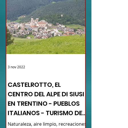
3 nov 2022
TURISMO DE LAS RAÍCES ITALIA
CASTELROTTO, EL
CENTRO DEL ALPE DI SIUSI
EN TRENTINO - PUEBLOS
ITALIANOS - TURISMO DE
RAÍCES
Naturaleza, aire limpio, recreaciones