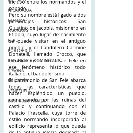
incluso entre los normandos y el 
papado. 
NICARAGUA
Pero su nombre está ligado a dos 
PANAMA
personajes históricos: San 
Giustino de Jacobis, misionero en 
PARAGUAY
Etiopía, cuyo lugar de nacimiento 
PERU'
se puede visitar en el antiguo 
pueblo, y el bandolero Carmine 
PORTORICO
Donatelli, llamado Crocco, que 
también involucró a San Fele en 
REPUBBLICA DOMINICANA
ese fenómeno histórico todo 
SPAGNA
italiano, el bandolerismo. 
El patrimonio de San Fele abarca 
URUGUAY
todas las características que 
VENEZUELA
hacen espléndido un pueblo, 
comenzando por las ruinas del 
Información ITALIA
castillo y continuando con el 
Palacio Frascella, cuya torre de 
estilo normando incorporada al 
edificio representa lo que queda 
de la antigua iglesia dedicada al 