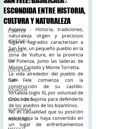
SAN FELE: BASILICATA
TURISMO DE LAS RAÍCES ITALIA
ESCONDIDA ENTRE HISTORIA,
ARGENTINA
CULTURA Y NATURALEZA
COLOMBIA
Potenza - Historia, tradiciones, 
COMITES
naturaleza virgen y preciosos 
VENEZUELA
lugares sagrados caracterizan a 
San Fele, un pequeño pueblo en la 
BOLIVIA
zona de Vulture, en la provincia 
CILE
de Potenza, junto las laderas de 
Monte Castello y Monte Torretta. 
COSTA RICA
La vida alrededor del pueblo de 
San Fele comienza con la 
CUBA
construcción de su castillo-
EQUADOR
fortaleza (siglo X), por voluntad de 
Otón I de Sajonia para defenderlo 
EL SALVADOR
de los asedios de los bizantinos. 
GUATEMALA
No es casualidad que su posición 
estratégica la haya convertido en 
HONDURAS
un lugar de enfrentamientos 
MESSICO