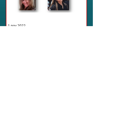
1 nov 2022
ARGENTINA
Argentina - Calabresas
en el mundo: cinco
argentinas en la nueva
Consulta
Cinco mujeres representarán a
Argentina en el nuevo Consejo de
Calabresas en el mundo establecido
por decreto del presidente de la
Región...