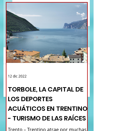
Comentarios
Trentino: en el Ecomuseo
ALBEROBELLO - TRULL
12 dic 2022
Escribir un comentario...
de Valsugana - TURISMO
PUGLIA - TURISMO DE
DE LAS RAÍCES - MAPA DE
RAÍCES - MAPA DE LO
TORBOLE, LA CAPITAL DE
LOS PUEBLOS
PUEBLOS
LOS DEPORTES
ACUÁTICOS EN TRENTINO
- TURISMO DE LAS RAÍCES
Trento – Trentino atrae por muchas