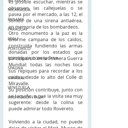
es posible escuchar, mientras se 
observan las callejuelas o se 
NICARAGUA
pasea por el mercado, a las 12, el 
PANAMA
sonido de una sirena antiaérea, 
en memoria de los bombardeos. 
PARAGUAY
Otro monumento a la paz es la 
PERU'
enorme campana de los caídos, 
construida fundiendo las armas 
PORTORICO
donadas por los estados que 
participaron en la Primera Guerra 
REPUBBLICA DOMINICANA
Mundial: todas las noches toca 
SPAGNA
sus repiques para recordar a los 
caídos, desde lo alto del Colle di 
URUGUAY
Miravalle. 
VENEZUELA
Su posición contribuye, junto con 
su tamaño, a que la visita sea muy 
Información ITALIA
sugerente: desde la colina se 
puede admirar todo Rovereto. 
Volviendo a la ciudad, no puede 