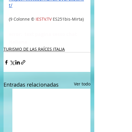
t/
(9 Colonne ©
IESTV.TV
 ES251bis-Mirta)
error:  text pagina sesso chat 
italiana
TURISMO DE LAS RAÍCES ITALIA
Entradas relacionadas
Ver todo