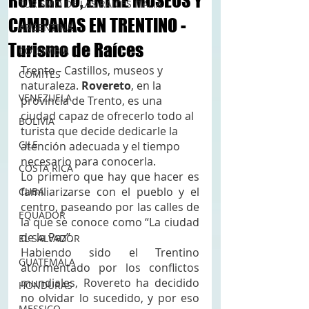
ROVERETO, ENTRE MUSEOS Y
TURISMO DE LAS RAÍCES ITALIA
CAMPANAS EN TRENTINO -
ARGENTINA
Turismo de Raíces
COLOMBIA
Trento - Castillos, museos y 
COMITES
naturaleza. 
Rovereto
, en la 
VENEZUELA
provincia de Trento, es una 
ciudad capaz de ofrecerlo todo al 
BOLIVIA
turista que decide dedicarle la 
CILE
atención adecuada y el tiempo 
necesario para conocerla. 
COSTA RICA
Lo primero que hay que hacer es 
familiarizarse con el pueblo y el 
CUBA
centro, paseando por las calles de 
EQUADOR
la que se conoce como “La ciudad 
de la Paz”. 
EL SALVADOR
Habiendo sido el Trentino 
GUATEMALA
atormentado por los conflictos 
mundiales, Rovereto ha decidido 
HONDURAS
no olvidar lo sucedido, y por eso 
MESSICO