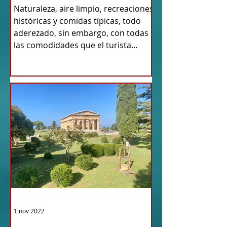
RAÍCES
Naturaleza, aire limpio, recreaciones
históricas y comidas típicas, todo
aderezado, sin embargo, con todas
las comodidades que el turista...
1 nov 2022
TURISMO DE LAS RAÍCES ITALIA