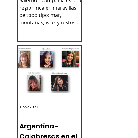
Salerno - Campania es una
PUEBLOS
región rica en maravillas
de todo tipo: mar,
ITALIANOS -
montañas, islas y restos de
TURISMO DE
antiguas civilizaciones. Por
ejemplo,...
RAÍCES
1 nov 2022
ARGENTINA
Argentina -
Calabresas en el