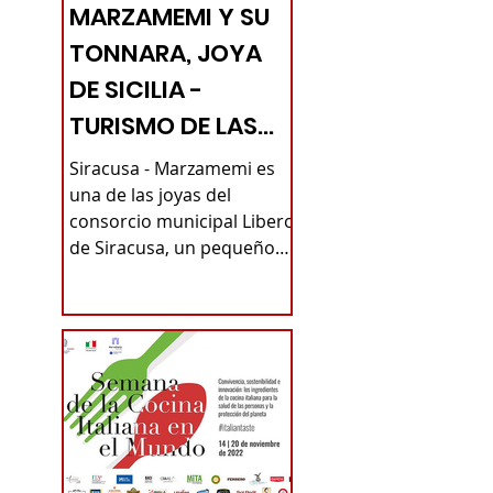
MARZAMEMI Y SU
TONNARA, JOYA
DE SICILIA -
TURISMO DE LAS
RAÍCES
Siracusa - Marzamemi es
una de las joyas del
consorcio municipal Libero
de Siracusa, un pequeño
pueblo de pescadores no
lejos de Pachino...