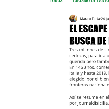
VENEZUELA
BOLIVIA
Mauro Torta
24 j
EL ESCAPE
BUSCA DE 
EL SALVADOR
GUATEM
Tres millones de si
certezas, para ir a 
PARAGUAY
PERU'
querida pero tambié
En 146 años, comen
Italia y hasta 201
URUGUAY
VENEZUELA
elegido, por el bie
fronteras nacionale
Así se resume en el
por journaldisicilia.