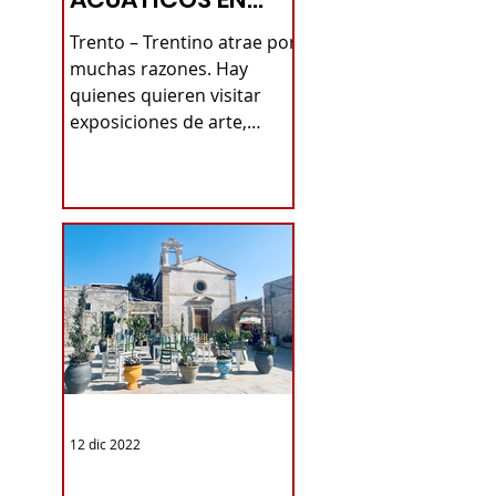
TRENTINO -
Trento – Trentino atrae por
TURISMO DE LAS
muchas razones. Hay
quienes quieren visitar
RAÍCES
exposiciones de arte,
quienes prefieren admirar
pueblos antiguos...
12 dic 2022
TURISMO DE LAS RAÍCES ITALIA