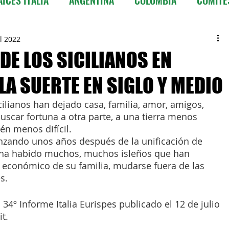
CILE
COSTA RICA
CUBA
EQUADOR
ul 2022
 DE LOS SICILIANOS EN
LA SUERTE EN SIGLO Y MEDIO
ALA
HONDURAS
MESSICO
NICARAGUA
cilianos han dejado casa, familia, amor, amigos, 
buscar fortuna a otra parte, a una tierra menos 
PORTORICO
REPUBBLICA DOMINICANA
SPAGNA
n menos difícil. 
zando unos años después de la unificación de 
9, ha habido muchos, muchos isleños que han 
Información ITALIA
n económico de su familia, mudarse fuera de las 
s.
 34º Informe Italia Eurispes publicado el 12 de julio 
it.