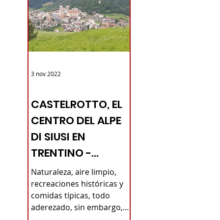
3 nov 2022
TURISMO DE LAS RAÍCES ITALIA
CASTELROTTO, EL
CENTRO DEL ALPE
DI SIUSI EN
TRENTINO -
PUEBLOS
Naturaleza, aire limpio,
ITALIANOS -
recreaciones históricas y
comidas típicas, todo
 cinco
TURISMO DE
aderezado, sin embargo,
RAÍCES
con todas las