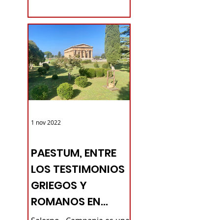
comodidades que el
turista...
1 nov 2022
TURISMO DE LAS RAÍCES ITALIA
PAESTUM, ENTRE
LOS TESTIMONIOS
GRIEGOS Y
ROMANOS EN
CAMPAN -