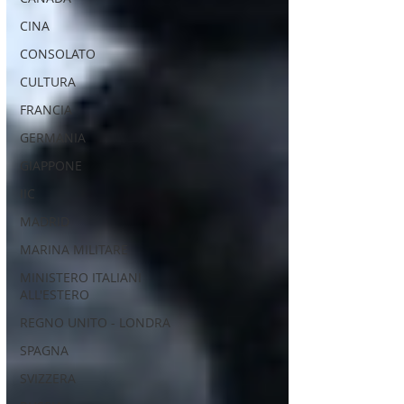
CINA
CONSOLATO
CULTURA
FRANCIA
GERMANIA
GIAPPONE
IIC
MADRID
MARINA MILITARE
MINISTERO ITALIANI
ALL'ESTERO
REGNO UNITO - LONDRA
SPAGNA
SVIZZERA