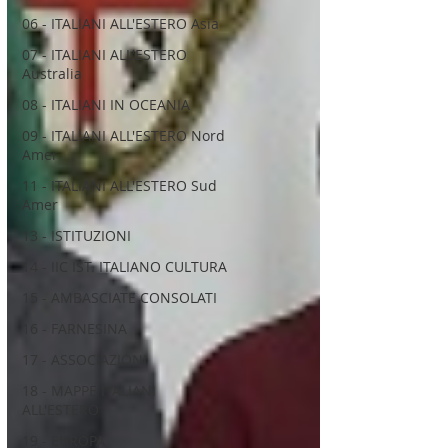
06 - ITALIANI ALL'ESTERO Asia
07 - ITALIANI ALL'ESTERO
Australia
08 - ITALIANI IN OCEANIA
09 - ITALIANI ALL'ESTERO Nord
Amer
11 - ITALIANI ALL'ESTERO Sud
Amer
13 - ISTITUZIONI
14 - IIC IST. ITALIANO CULTURA
15 - AMBASCIATE CONSOLATI
16 - FARNESINA
17 - ASSOCIAZIONI
18 - MAPPE ITALIANI
ALL'ESTERO
19 - EUROPA