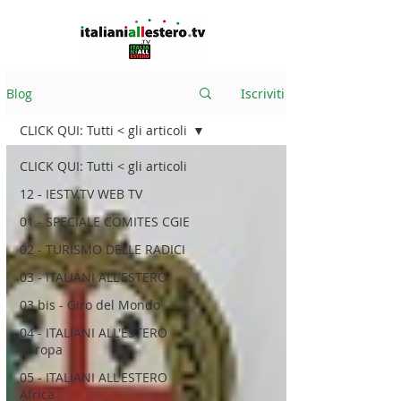
Blog
Iscriviti
CLICK QUI: Tutti < gli articoli
CLICK QUI: Tutti < gli articoli
12 - IESTV.TV WEB TV
01 - SPECIALE COMITES CGIE
02 - TURISMO DELLE RADICI
03 - ITALIANI ALL'ESTERO
03 bis - Giro del Mondo
04 - ITALIANI ALL'ESTERO
Europa
05 - ITALIANI ALL'ESTERO
Africa