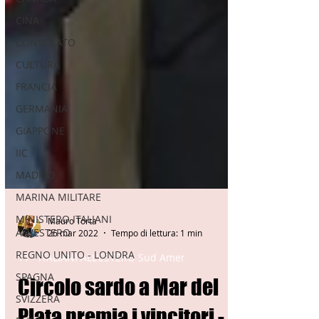
CINA
CONSOLATO
CULTURA
FRANCIA
GERMANIA
GIAPPONE
IIC
MADRID
MARINA MILITARE
MINISTERO ITALIANI
ALL'ESTERO
Mauro Torta
REGNO UNITO - LONDRA
26 mar 2022
Tempo di lettura: 1 min
SPAGNA
11 - ITALIANI ALL'ESTERO Sud Amer
SVIZZERA