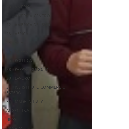
20 - AMERICA
21 - AMERICA-CENTRO
22 - AMERICA DEL SUD
23 - AFRICA
24 - ASIA
25 - OCEANIA
26 - POLITICA
28 - PAPPAMONDO.TV
30 - LAVORO
31 - ICE ISTITUTO COMMERCIO
ESTERO
32 - MADE IN ITALY
ARGENTINA
BRASILE
CANADA