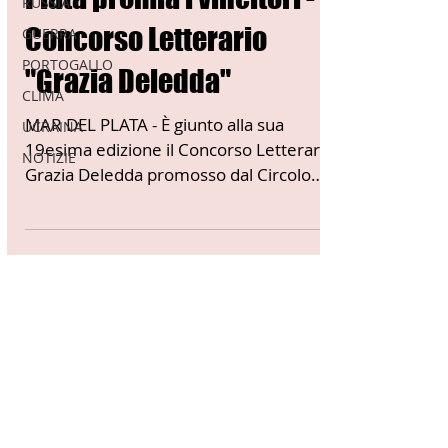
Circolo sardo a Mar del
RUSSIA
GUERRA
Plata premia i vincitori -
PORTOGALLO
Concorso Letterario
CLIMA
"Grazia Deledda"
UCRAINA
NOTIZIE
MAR DEL PLATA - È giunto alla sua
19esima edizione il Concorso Letterario
Grazia Deledda promosso dal Circolo
Sardo "Grazia Deledda" che...