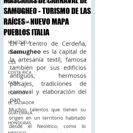
MÁSCARAS DE CARNAVAL DE
TURISMO DE LAS RAÍCES ITALIA
SAMUGHEO - TURISMO DE LAS
ARGENTINA
RAÍCES - NUEVO MAPA
COLOMBIA
PUEBLOS ITALIA
COMITES
VENEZUELA
En el centro de Cerdeña, 
Samugheo
 es la capital de 
BOLIVIA
la artesanía textil, famosa 
CILE
también por sus edificios 
COSTA RICA
antiguos, hermosos 
CUBA
paisajes, tradiciones de 
carnaval y elaboración del 
EQUADOR
pan. 
EL SALVADOR
Muchos talentos que tienen su 
GUATEMALA
origen en un territorio habitado 
HONDURAS
desde el Neolítico, como lo 
MESSICO