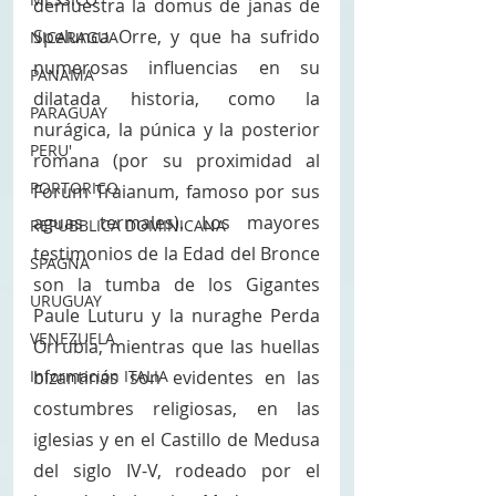
demuestra la domus de janas de 
Spelunca Orre, y que ha sufrido 
NICARAGUA
numerosas influencias en su 
PANAMA
dilatada historia, como la 
PARAGUAY
nurágica, la púnica y la posterior 
PERU'
romana (por su proximidad al 
PORTORICO
Forum Traianum, famoso por sus 
aguas termales). Los mayores 
REPUBBLICA DOMINICANA
testimonios de la Edad del Bronce 
SPAGNA
son la tumba de los Gigantes 
URUGUAY
Paule Luturu y la nuraghe Perda 
VENEZUELA
Orrubia, mientras que las huellas 
Información ITALIA
bizantinas son evidentes en las 
costumbres religiosas, en las 
iglesias y en el Castillo de Medusa 
del siglo IV-V, rodeado por el 