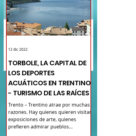
Comentarios
ISCHIA, LA PERLA DEL
SIROLO: MARCHE - EN
12 dic 2022
Escribir un comentario...
GOLFO DE NÁPOLES MAPA
HISTORIA, MAR Y SA
DE LOS PUEBLOS DE ITALIA -
- TURISMO DE LAS RAÍ
TORBOLE, LA CAPITAL DE
TURISMO DE LAS RAÍCES
NUEVO MAPA PUEBLO
LOS DEPORTES
ITALIA
ACUÁTICOS EN TRENTINO
- TURISMO DE LAS RAÍCES
Trento – Trentino atrae por muchas
razones. Hay quienes quieren visitar
exposiciones de arte, quienes
prefieren admirar pueblos
antiguos...