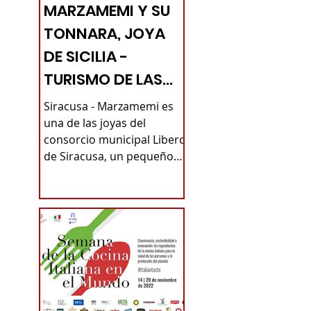
MARZAMEMI Y SU
TONNARA, JOYA
DE SICILIA -
TURISMO DE LAS
RAÍCES
Siracusa - Marzamemi es
una de las joyas del
consorcio municipal Libero
de Siracusa, un pequeño
pueblo de pescadores no
lejos de Pachino...