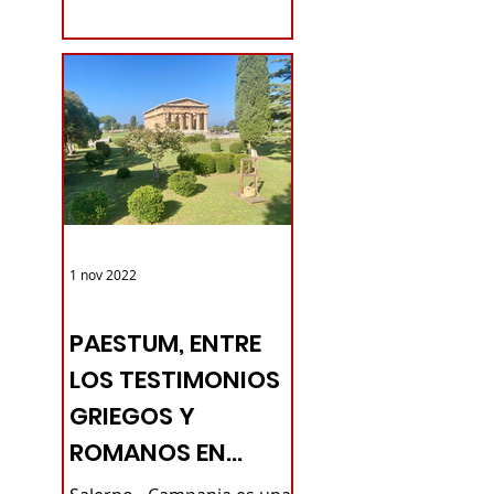
comodidades que el
turista...
1 nov 2022
TURISMO DE LAS RAÍCES ITALIA
PAESTUM, ENTRE
LOS TESTIMONIOS
GRIEGOS Y
ROMANOS EN
CAMPAN -