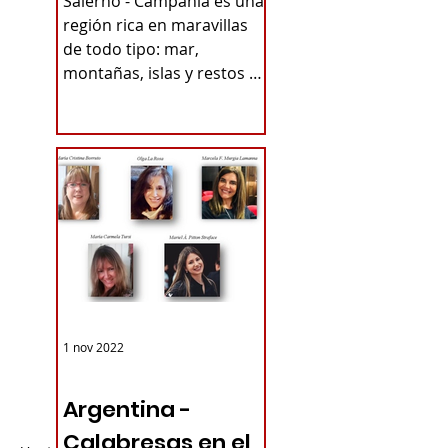
Salerno - Campania es una
PUEBLOS
región rica en maravillas
de todo tipo: mar,
ITALIANOS -
montañas, islas y restos de
TURISMO DE
antiguas civilizaciones. Por
ejemplo,...
RAÍCES
1 nov 2022
ARGENTINA
Argentina -
Calabresas en el