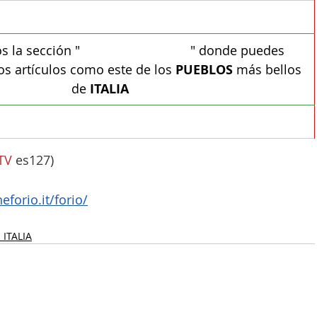
la sección "
TURISMO DE RAÍZ
" donde puedes 
os artículos como este de los 
PUEBLOS
 más bellos 
de 
ITALIA
PAGINAS ITALIANAS
TV
 es127)
forio.it/forio/
 ITALIA