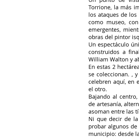
Torrione, la más i
los ataques de los 
como museo, con un
emergentes, mientr
obras del pintor is
Un espectáculo únic
construidos a fin
William Walton y ab
En estas 2 hectárea
se coleccionan. , y
celebren aquí, en 
el otro. 
Bajando al centro,
de artesanía, alter
asoman entre las tí
Ni que decir de la
probar algunos de 
municipio: desde la