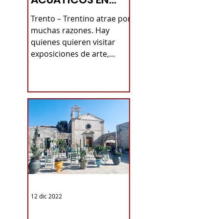
TRENTINO -
Trento – Trentino atrae por
TURISMO DE LAS
muchas razones. Hay
quienes quieren visitar
RAÍCES
exposiciones de arte,
quienes prefieren admirar
pueblos antiguos...
12 dic 2022
TURISMO DE LAS RAÍCES ITALIA