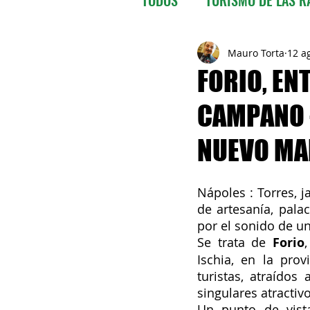
VENEZUELA
BOLIVIA
Mauro Torta
12 a
FORIO, EN
CAMPANO -
EL SALVADOR
GUATEM
NUEVO MAP
PARAGUAY
PERU'
Nápoles : Torres, j
de artesanía, pala
URUGUAY
VENEZUELA
por el sonido de un
Se trata de 
Forio
Ischia, en la pro
turistas, atraídos
singulares atracti
Un punto de vista