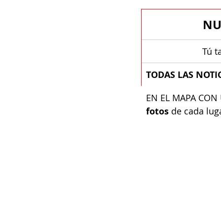
NU
​​​T
TODAS LAS NOTI
​EN EL MAPA CON 
fotos
 de cada luga