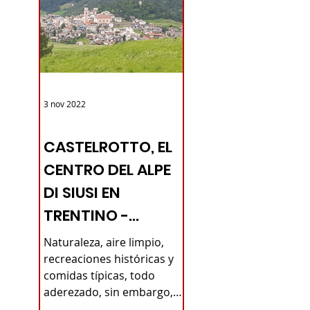
3 nov 2022
TURISMO DE LAS RAÍCES ITALIA
CASTELROTTO, EL
CENTRO DEL ALPE
DI SIUSI EN
TRENTINO -
PUEBLOS
Naturaleza, aire limpio,
ITALIANOS -
recreaciones históricas y
comidas típicas, todo
TURISMO DE
aderezado, sin embargo,
RAÍCES
con todas las