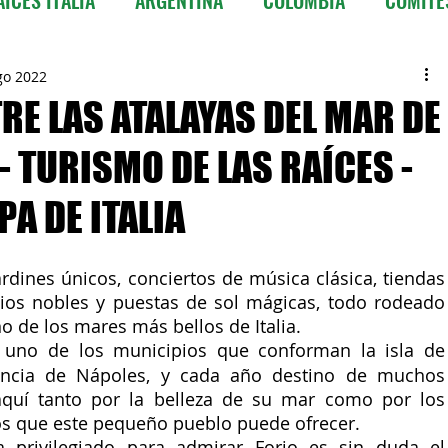
CILE
COSTA RICA
CUBA
EQUADOR
go 2022
TRE LAS ATALAYAS DEL MAR DE
 TURISMO DE LAS RAÍCES -
ALA
HONDURAS
MESSICO
NICARAGUA
A DE ITALIA
PORTORICO
REPUBBLICA DOMINICANA
SPAGNA
ardines únicos, conciertos de música clásica, tiendas 
cios nobles y puestas de sol mágicas, todo rodeado 
Información ITALIA
o de los mares más bellos de Italia. 
, uno de los municipios que conforman la isla de 
vincia de Nápoles, y cada año destino de muchos 
 aquí tanto por la belleza de su mar como por los 
vos que este pequeño pueblo puede ofrecer. 
 privilegiado para admirar Forio es sin duda el 