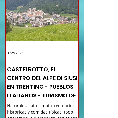
3 nov 2022
TURISMO DE LAS RAÍCES ITALIA
CASTELROTTO, EL
CENTRO DEL ALPE DI SIUSI
EN TRENTINO - PUEBLOS
ITALIANOS - TURISMO DE
RAÍCES
Naturaleza, aire limpio, recreaciones
históricas y comidas típicas, todo