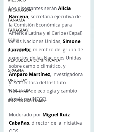
Los disertantes serán 
Alicia 
NICARAGUA
Bárcena
, secretaria ejecutiva de 
PANAMA
la Comisión Económica para 
PARAGUAY
América Latina y el Caribe (Cepal) 
PERU'
de las Naciones Unidas, 
Simone 
Lucatello
, miembro del grupo de 
PORTORICO
expertos de las Naciones Unidas 
REPUBBLICA DOMINICANA
sobre cambio climático, y 
SPAGNA
Amparo Martínez
, investigadora 
URUGUAY
y exdirectora del Instituto 
VENEZUELA
Nacional. de ecología y cambio 
climático (INECC).
Información ITALIA
Moderado por 
Miguel Ruiz 
Cabañas
, director de la Iniciativa 
ODS.