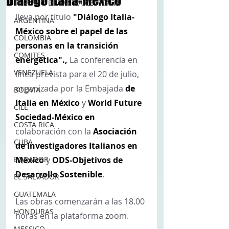
Diálogo Italia-México
TURISMO DE LAS RAÍCES ITALIA
lleva por título 
"Diálogo Italia-
ARGENTINA
México sobre el papel de las 
COLOMBIA
personas en la transición 
COMITES
energética"., 
La conferencia en 
VENEZUELA
línea prevista para el 20 de julio, 
organizada por la Embajada
 de 
BOLIVIA
Italia en México 
y 
World Future 
CILE
Sociedad-México en 
COSTA RICA
colaboración con la 
Asociación 
CUBA
de Investigadores Italianos en 
EQUADOR
México 
y 
ODS-Objetivos de 
Desarrollo Sostenible
.
EL SALVADOR
GUATEMALA
Las obras comenzarán a las 18.00 
HONDURAS
horas en la plataforma zoom.
MESSICO