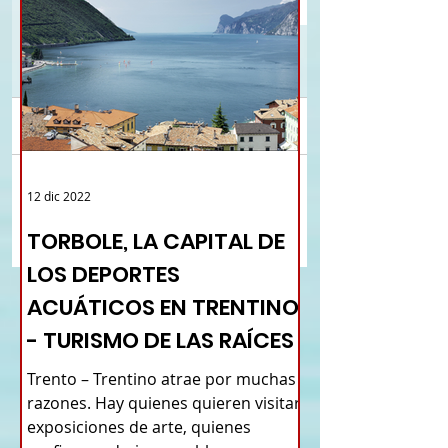
Comentarios
ALBA - CIUDAD CREATIVA
CAGLI EN MARCHE, E
12 dic 2022
Escribir un comentario...
DE LA GASTRONOMÍA
GOLA DEL FURLO E
PIAMONTESA - TURISMO
HISTORIA - TURISMO 
TORBOLE, LA CAPITAL DE
RAÍZ - NUEVO MAPA
NUEVO MAPA LOS PU
LOS DEPORTES
PUEBLOS DE ITALIA
DE ITALIA
ACUÁTICOS EN TRENTINO
- TURISMO DE LAS RAÍCES
Trento – Trentino atrae por muchas
razones. Hay quienes quieren visitar
exposiciones de arte, quienes