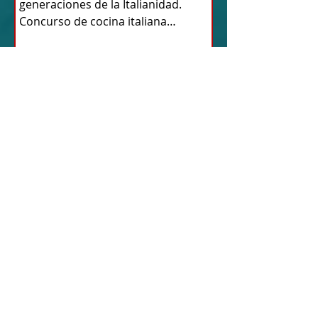
generaciones de la Italianidad.
Concurso de cocina italiana
"Abuelos y...
23 oct 2022
TURISMO DE LAS RAÍCES ITALIA
SIRACUSA, PATRIMONIO