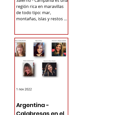
Salerno - Campania es una
PUEBLOS
región rica en maravillas
de todo tipo: mar,
ITALIANOS -
montañas, islas y restos de
TURISMO DE
antiguas civilizaciones. Por
ejemplo,...
RAÍCES
1 nov 2022
ARGENTINA
Argentina -
Calabresas en el