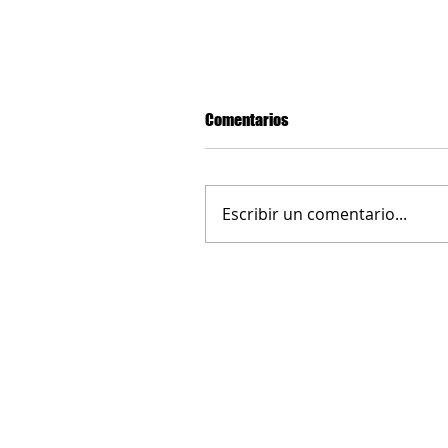
Comentarios
Escribir un comentario...
“Caripe, un valle de sueños” G
lugar y mejor corto audiovisu