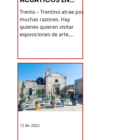
TRENTINO -
Trento – Trentino atrae por
TURISMO DE LAS
muchas razones. Hay
quienes quieren visitar
RAÍCES
exposiciones de arte,
quienes prefieren admirar
pueblos antiguos...
12 dic 2022
TURISMO DE LAS RAÍCES ITALIA