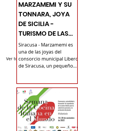
MARZAMEMI Y SU
TONNARA, JOYA
DE SICILIA -
TURISMO DE LAS
RAÍCES
Siracusa - Marzamemi es
una de las joyas del
consorcio municipal Libero
Ver todo
de Siracusa, un pequeño
pueblo de pescadores no
lejos de Pachino...