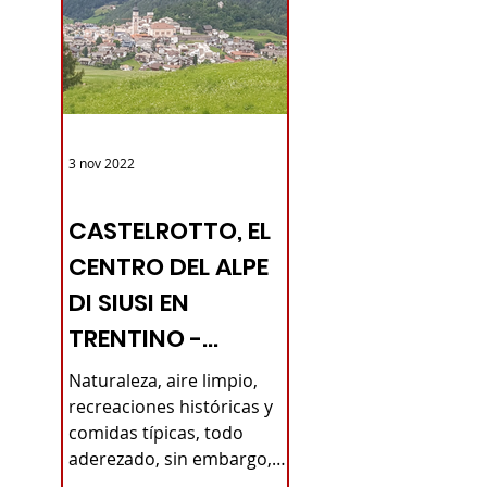
3 nov 2022
TURISMO DE LAS RAÍCES ITALIA
CASTELROTTO, EL
CENTRO DEL ALPE
DI SIUSI EN
TRENTINO -
PUEBLOS
Naturaleza, aire limpio,
ITALIANOS -
recreaciones históricas y
comidas típicas, todo
TURISMO DE
aderezado, sin embargo,
RAÍCES
con todas las