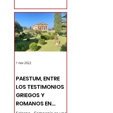
comodidades que el
turista...
1 nov 2022
TURISMO DE LAS RAÍCES ITALIA
PAESTUM, ENTRE
LOS TESTIMONIOS
GRIEGOS Y
ROMANOS EN
CAMPAN -