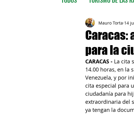
VENEZUELA
BOLIVIA
Mauro Torta
14 j
Caracas: 
para la c
EL SALVADOR
GUATEM
CARACAS -
 La cita
14.00 horas, en la 
PARAGUAY
PERU'
Venezuela, y por in
cita especial para 
ciudadanía para hij
URUGUAY
VENEZUELA
extraordinaria del
ya tengan la docum