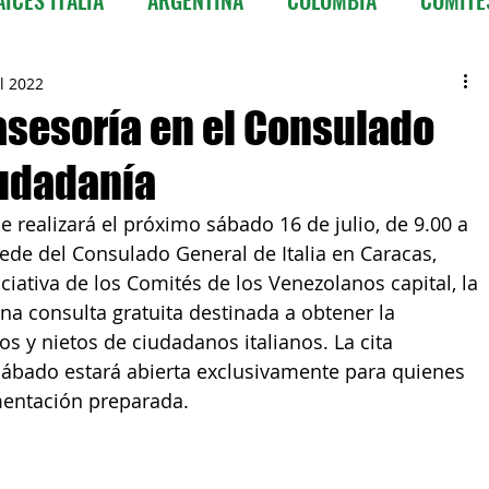
CILE
COSTA RICA
CUBA
EQUADOR
ul 2022
asesoría en el Consulado
iudadanía
ALA
HONDURAS
MESSICO
NICARAGUA
 se realizará el próximo sábado 16 de julio, de 9.00 a 
sede del Consulado General de Italia en Caracas, 
PORTORICO
REPUBBLICA DOMINICANA
SPAGNA
iciativa de los Comités de los Venezolanos capital, la 
una consulta gratuita destinada a obtener la 
os y nietos de ciudadanos italianos. La cita 
Información ITALIA
 sábado estará abierta exclusivamente para quienes 
entación preparada. 