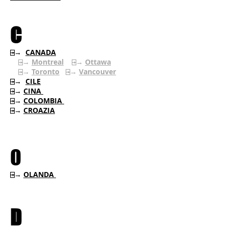
C
⍈→
CANADA
⍈→
Montreal
⍈→
Ottawa
⍈→
Toronto
⍈→
Vancouver
⍈→
CILE
⍈→
CINA
⍈→
COLOMBIA
⍈→
CROAZIA
O
⍈→
OLANDA
D