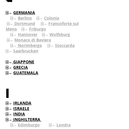
⍈→
GERMANIA
⍈→
Berlino
⍈→
Colonia
⍈→
Dortmund
⍈→
Francoforte sul
Meno
⍈→
Friburgo
⍈→
Hannover
⍈→
Wolfsburg
⍈→
Monaco di Baviera
⍈→
Norimberga
⍈→
Stoccarda
⍈→
Saarbrucken
⍈→
GIAPPONE
⍈→
GRECIA
⍈→
GUATEMALA
I
⍈→
IRLANDA
⍈→
ISRAELE
⍈→
INDIA
⍈→
INGHILTERRA
⍈→
Edimburgo
⍈→
Londra