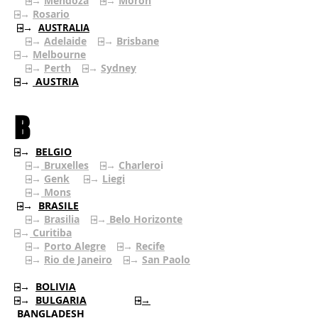
⍈→
Mendoza
⍈→
Moron
⍈→
Rosario
⍈→
AUSTRALIA
⍈→
Adelaide
⍈→
Brisbane
⍈→
Melbourne
⍈→
Perth
⍈→
Sydney
⍈→
AUSTRIA
B
⍈→
BELGIO
⍈→
Bruxelles
⍈→
Charlero
i
⍈→
Genk
⍈→
Liegi
⍈→
Mons
⍈→
BRASILE
⍈→
Brasilia
⍈→
Belo Horizonte
⍈→
Curitiba
⍈→
Porto Alegre
⍈→
Recife
⍈→
Rio de Janeiro
⍈→
San Paolo
⍈→
BOLIVIA
⍈→
BULGARIA
⍈→
BANGLADESH