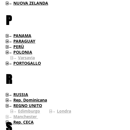
⍈→
NUOVA ZELANDA
P
⍈→
PANAMA
⍈→
PARAGUAY
⍈→
PERÙ
⍈→
POLONIA
⍈→
Varsavia
⍈→
PORTOGALLO
R
⍈→
RUSSIA
⍈→
Rep. Dominicana
⍈→
REGNO UNITO
⍈→
Edimburgo
⍈→
Londra
⍈→
Manchester
⍈→
Rep. CECA
S