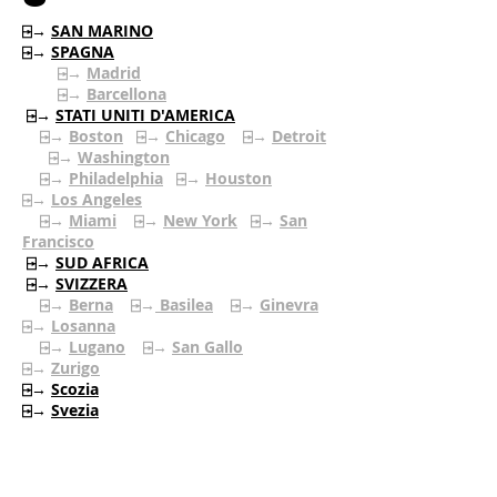
⍈→
SAN MARINO
⍈→
SPAGNA
⍈→
Madrid
⍈→
Barcellona
⍈→
STATI UNITI D'AMERICA
⍈→
Boston
⍈→
Chicago
⍈→
Detroit
⍈→
Washington
⍈→
Philadelphia
⍈→
Houston
⍈→
Los Angeles
⍈→
Miami
⍈→
New York
⍈→
San
Francisco
⍈→
SUD AFRICA
⍈→
SVIZZERA
⍈→
Berna
⍈→
Basilea
⍈→
Ginevra
⍈→
Losanna
⍈→
Lugano
⍈→
San Gallo
⍈→
Zurigo
⍈→
Scozia
⍈→
Svezia