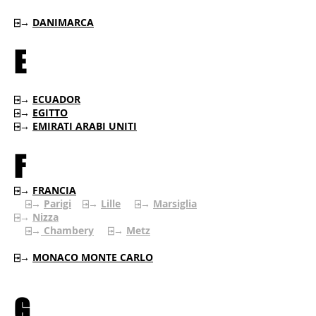
⍈→
DANIMARCA
E
⍈→
ECUADOR
⍈→
EGITTO
⍈→
EMIRATI ARABI UNITI
F
⍈→
FRANCIA
⍈→
Parigi
⍈→
Lille
⍈→
Marsiglia
⍈→
Nizza
⍈→
Chambery
⍈→
Metz
⍈→
MONACO MONTE CARLO
G