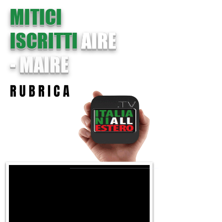
MITICI
ISCRITTI
AIRE
-
MAIRE
R U B R I C A