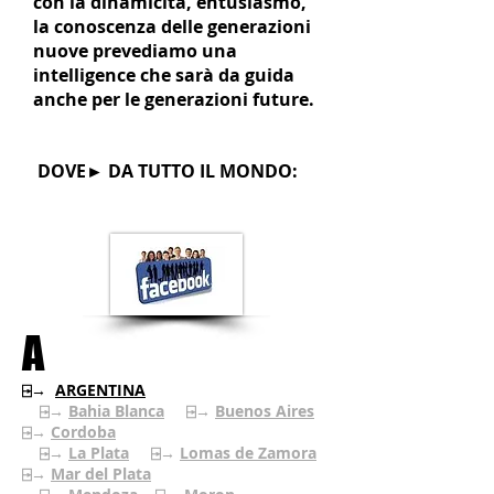
con la dinamicità, entusiasmo,
la conoscenza delle generazioni
nuove prevediamo una
intelligence che sarà da guida
anche per le generazioni future.
DOVE► DA TUTTO IL MONDO:
A
⍈→
ARGENTINA
⍈→
Bahia Blanca
⍈→
Buenos Aires
⍈→
Cordoba
⍈→
La Plata
⍈→
Lomas de Zamora
⍈→
Mar del Plata