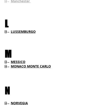
⍈→
Manchester
L
⍈→
LUSSEMBURGO
M
⍈→
MESSICO
⍈→
MONACO MONTE CARLO
N
⍈→
NORVEGIA