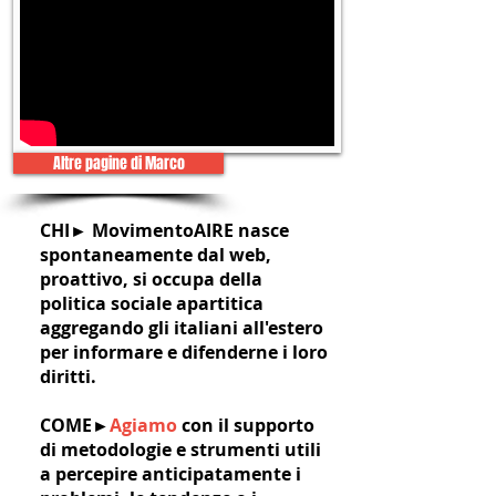
Altre pagine di Marco
CHI► MovimentoAIRE nasce
spontaneamente dal web,
proattivo, si occupa della
politica sociale apartitica
aggregando gli italiani all'estero
per informare e difenderne i loro
diritti.
COME►
Agiamo
con il supporto
di metodologie e strumenti utili
a percepire anticipatamente i