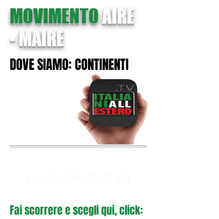
MOVIMENTO
AIRE
-
MAIRE
DOVE SIAMO: CONTINENTI
Login/ Registrati
Fai scorrere e scegli qui, click: