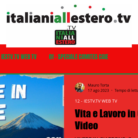
- IESTV.TV WEB TV
01 - SPECIALE COMITES CGIE
03 - ITALIANI ALL'ESTERO
03 bis - Giro del Mondo
Mauro Torta
17 ago 2023
Tempo di lett
12 - IESTV.TV WEB TV
a
05 - ITALIANI ALL'ESTERO Africa
Vita e Lavoro in
Video
07 - ITALIANI ALL'ESTERO Australia