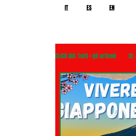
IT
ES
EN
CLICK QUI: Tutti < gli articoli
12 
02 - TURISMO DELLE RADICI
04 - ITALIANI ALL'ESTERO Europ
06 - ITALIANI ALL'ESTERO Asia