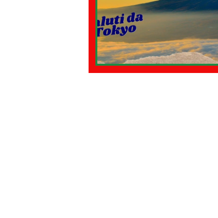
08 - ITALIANI IN OCEANIA
09
11 - ITALIANI ALL'ESTERO Sud Am
15 - AMBASCIATE CONSOLATI
18 - MAPPE ITALIANI ALL'ESTERO
22 - AMERICA DEL SUD
23 -