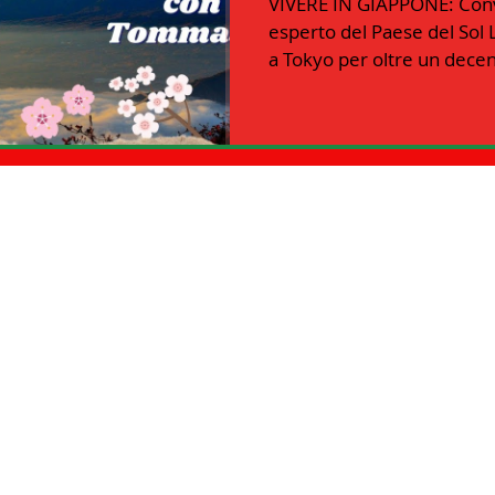
VIVERE IN GIAPPONE: Con
esperto del Paese del Sol
 - ITALIANI ALL'ESTERO Nord Amer
a Tokyo per oltre un decenn
er
13 - ISTITUZIONI
14 - IIC IST. ITALIANO CULTURA
16 - FARNESINA
17 - ASSOCIAZIONI
19 - EUROPA
20 - AMERICA
21 - AMERICA-CENTRO
 AFRICA
24 - ASIA
25 - OCEANIA
26 - POLITICA