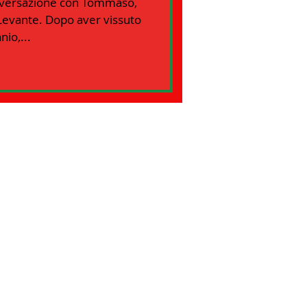
versazione con Tommaso,
 Levante. Dopo aver vissuto
io,...