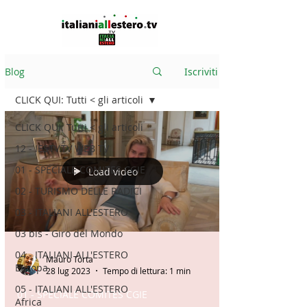
Blog
Iscriviti
CLICK QUI: Tutti < gli articoli
CLICK QUI: Tutti < gli articoli
12 - IESTV.TV WEB TV
01 - SPECIALE COMITES CGIE
Load video
02 - TURISMO DELLE RADICI
03 - ITALIANI ALL'ESTERO
03 bis - Giro del Mondo
04 - ITALIANI ALL'ESTERO
Mauro Torta
Europa
28 lug 2023
Tempo di lettura: 1 min
05 - ITALIANI ALL'ESTERO
01 - SPECIALE COMITES CGIE
Africa