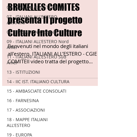
BRUXELLES COMITES
06 - ITALIANI ALL'ESTERO Asia
07 - ITALIANI ALL'ESTERO
presenta Il progetto
Australia
Culture Into Culture
08 - ITALIANI IN OCEANIA
09 - ITALIANI ALL'ESTERO Nord
Benvenuti nel mondo degli italiani
Amer
all'estero. ITALIANI ALL’ESTERO - CGIE -
11 - ITALIANI ALL'ESTERO Sud
COMITEIl video tratta del progetto
Amer
"Culture Into Culture -...
13 - ISTITUZIONI
14 - IIC IST. ITALIANO CULTURA
15 - AMBASCIATE CONSOLATI
16 - FARNESINA
17 - ASSOCIAZIONI
18 - MAPPE ITALIANI
ALL'ESTERO
19 - EUROPA